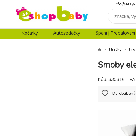
info@easy-
Kočárky
Autosedačky
Spaní | Přebalování
Hračky
Pro
Smoby ele
Kód:
330316
EA
Do oblíbený