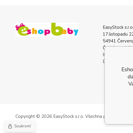
EasyStock s.r.o
17.listopadu 2
54941 Červený
Česká republik
IČO: 0772740
DIČ: CZ07727
Esho
da
V
Copyright © 2026 EasyStock s.r.o.
Všechna práva vyhrazen
Soukromí