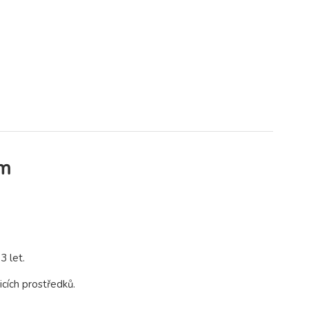
em
3 let.
icích prostředků.