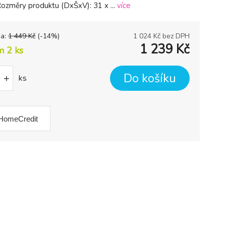
Rozměry produktu (DxŠxV): 31 x ...
více
na:
1 449
Kč
(-
14
%)
1 024
Kč bez DPH
1 239
Kč
m 2
ks
Do košíku
+
ks
HomeCredit