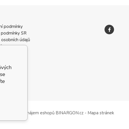
ní podmínky
 podmínky SR
 osobních údajů
ků
ivých
 se
te
Tvorba a pronájem eshopů
BINARGON.cz
-
Mapa stránek