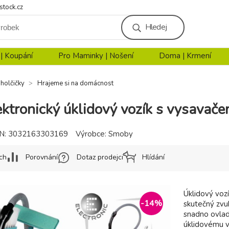
stock.cz
Hledej
 | Koupání
Pro Maminky | Nošení
Doma | Krmení
 holčičky
Hrajeme si na domácnost
ktronický úklidový vozík s vysavač
N:
3032163303169
Výrobce:
Smoby
ch
Porovnání
Dotaz prodejci
Hlídání
Úklidový voz
-
14
%
skutečný zvuk
snadno ovlada
úklidovému v