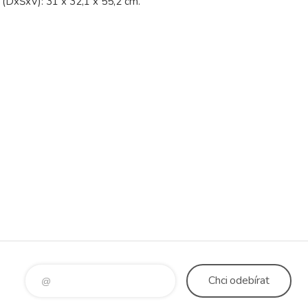
(DxŠxV): 31 x 32,1 x 55,2 cm.
Chci
odebírat