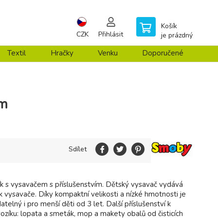
Košík
CZK
Přihlásit
je prázdný
Textil
Hračky
Venku
Doporučené
em
Sdílet
ík s vysavačem s příslušenstvím. Dětský vysavač vydává
 vysavače. Díky kompaktní velikosti a nízké hmotnosti je
telný i pro menší děti od 3 let. Další příslušenství k
ozíku: lopata a smeták, mop a makety obalů od čisticích