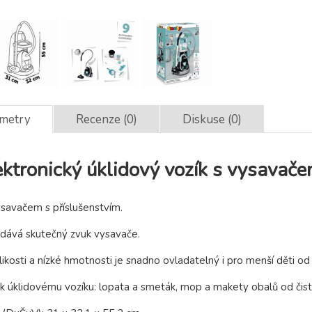
ametry
Recenze (0)
Diskuse (0)
ktronický úklidový vozík s vysavač
ysavačem s příslušenstvím.
dává skutečný zvuk vysavače.
ikosti a nízké hmotnosti je snadno ovladatelný i pro menší děti od 
í k úklidovému vozíku: lopata a smeták, mop a makety obalů od čist