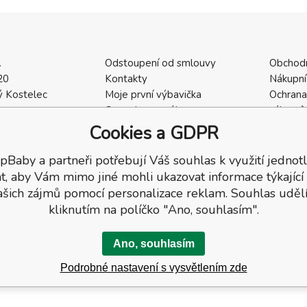
.
Odstoupení od smlouvy
Obchod
20
Kontakty
Nákupní
 Kostelec
Moje první výbavička
Ochrana
a
Ceny dopravného
zákazní
2
Vrácení zboží / Reklamace
Cookies
Cookies a GDPR
402
Reklamace
Recenze
pBaby a partneři potřebují Váš souhlas k využití jednotl
t, aby Vám mimo jiné mohli ukazovat informace týkající
ašich zájmů pomocí personalizace reklam. Souhlas udělí
kliknutím na políčko "Ano, souhlasím".
Ano, souhlasím
Podrobné nastavení s vysvětlením zde
a.