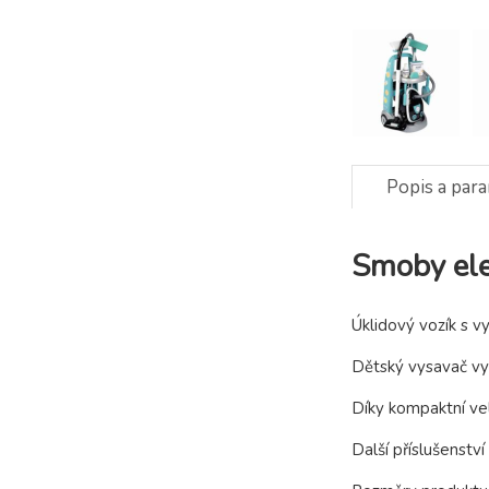
Popis a par
Smoby ele
Úklidový vozík s v
Dětský vysavač vy
Díky kompaktní vel
Další příslušenstv