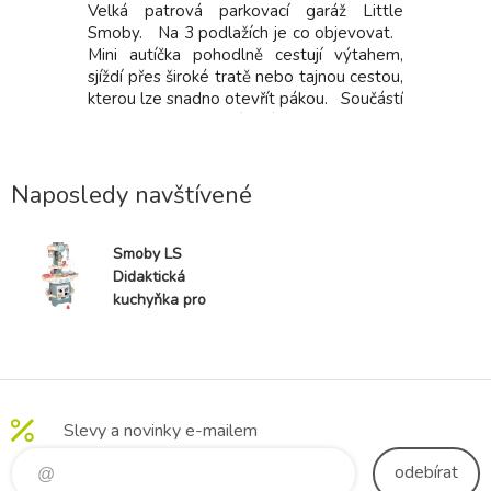
 Ride On
Velká patrová parkovací garáž Little
Řada Lit
ce Smoby v
Smoby. Na 3 podlažích je co objevovat.
ohledem 
je vhodné
Mini autíčka pohodlně cestují výtahem,
hraček - 
ců. Stylové
sjíždí přes široké tratě nebo tajnou cestou,
malé hrač
ítětem a
kterou lze snadno otevřít pákou. Součástí
Jedná se 
 10měsíční
je myčka, servisní dílna se zvedací
zcela nov
můcku při
plošinou, benzínová pumpa a úložný box.
3 v 1 - 
se opírá o
Sada obsahuje mini autíčko a mini vrtulník.
interaktiv
stimuluje
Naposledy navštívené
Smoby LS
Didaktická
kuchyňka pro
nejmenší
Cooky Kitchen
s kostkami a
nádobím do
kuchyňky od
Slevy a novinky e-mailem
18 měsíců
odebírat