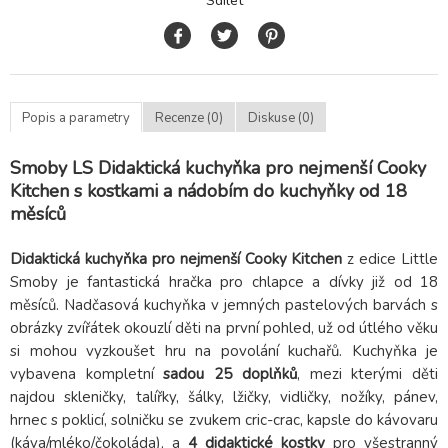
Sdílet
Popis a parametry
Recenze (0)
Diskuse (0)
Smoby LS Didaktická kuchyňka pro nejmenší Cooky
Kitchen s kostkami a nádobím do kuchyňky od 18
měsíců
Didaktická kuchyňka pro nejmenší Cooky Kitchen
z edice Little
Smoby je fantastická hračka pro chlapce a dívky již od 18
měsíců. Nadčasová kuchyňka v jemných pastelových barvách s
obrázky zvířátek okouzlí děti na první pohled, už od útlého věku
si mohou vyzkoušet hru na povolání kuchařů. Kuchyňka je
vybavena kompletní
sadou 25 doplňků
, mezi kterými děti
najdou skleničky, talířky, šálky, lžičky, vidličky, nožíky, pánev,
hrnec s poklicí, solničku se zvukem cric-crac, kapsle do kávovaru
(káva/mléko/čokoláda), a
4 didaktické kostky
pro všestranný