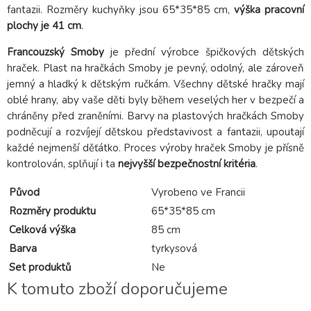
fantazii. Rozměry kuchyňky jsou 65*35*85 cm,
výška pracovní
plochy je 41 cm
.
Francouzský Smoby
je přední výrobce špičkových dětských
hraček. Plast na hračkách Smoby je pevný, odolný, ale zároveň
jemný a hladký k dětským ručkám. Všechny dětské hračky mají
oblé hrany, aby vaše děti byly během veselých her v bezpečí a
chráněny před zraněními. Barvy na plastových hračkách Smoby
podněcují a rozvíjejí dětskou představivost a fantazii, upoutají
každé nejmenší děťátko. Proces výroby hraček Smoby je přísně
kontrolován, splňují i ta
nejvyšší bezpečnostní kritéria
.
Původ
Vyrobeno ve Francii
Rozměry produktu
65*35*85 cm
Celková výška
85 cm
Barva
tyrkysová
Set produktů
Ne
K tomuto zboží doporučujeme