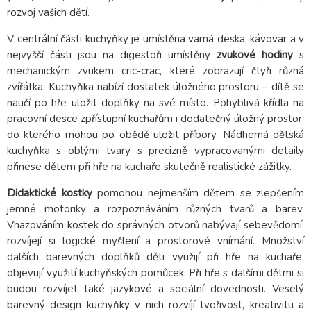
rozvoj vašich dětí.
V centrální části kuchyňky je umístěna varná deska, kávovar a v
nejvyšší části jsou na digestoři umístěny
zvukové hodiny
s
mechanickým zvukem cric-crac, které zobrazují čtyři různá
zvířátka. Kuchyňka nabízí dostatek úložného prostoru – dítě se
naučí po hře uložit doplňky na své místo. Pohyblivá křídla na
pracovní desce zpřístupní kuchařům i dodatečný úložný prostor,
do kterého mohou po obědě uložit příbory. Nádherná dětská
kuchyňka s oblými tvary s precizně vypracovanými detaily
přinese dětem při hře na kuchaře skutečně realistické zážitky.
Didaktické kostky
pomohou nejmenším dětem se zlepšením
jemné motoriky a rozpoznáváním různých tvarů a barev.
Vhazováním kostek do správných otvorů nabývají sebevědomí,
rozvíjejí si logické myšlení a prostorové vnímání. Množství
dalších barevných doplňků děti využijí při hře na kuchaře,
objevují využití kuchyňských pomůcek. Při hře s dalšími dětmi si
budou rozvíjet také jazykové a sociální dovednosti. Veselý
barevný design kuchyňky v nich rozvíjí tvořivost, kreativitu a