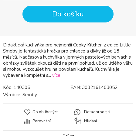
Do košíku
Didaktická kuchyňka pro nejmenší Cooky Kitchen z edice Little
Smoby je fantastická hračka pro chlapce a dívky již od 18
měsíců. Nadčasová kuchyňka v jemných pastelových barvách s
obrázky zvířátek okouzlí děti na první pohled, už od útlého věku
si mohou vyzkoušet hru na povolání kuchařů. Kuchyňka je
vybavena kompletní s...
více
Kód:
140305
EAN:
3032161403052
Výrobce:
Smoby
Do oblíbených
Dotaz prodejci
Porovnání
Hlídání