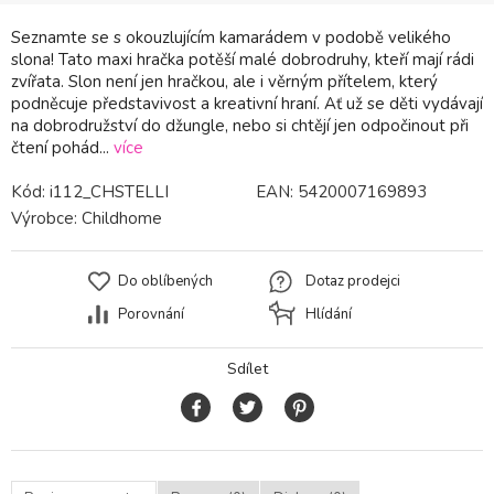
Seznamte se s okouzlujícím kamarádem v podobě velikého
slona! Tato maxi hračka potěší malé dobrodruhy, kteří mají rádi
zvířata. Slon není jen hračkou, ale i věrným přítelem, který
podněcuje představivost a kreativní hraní. Ať už se děti vydávají
na dobrodružství do džungle, nebo si chtějí jen odpočinout při
čtení pohád...
více
Kód:
i112_CHSTELLI
EAN:
5420007169893
Výrobce:
Childhome
Do oblíbených
Dotaz prodejci
Porovnání
Hlídání
Sdílet