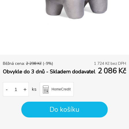
Běžná cena:
2 298
Kč
(-
9
%)
1 724
Kč bez DPH
2 086
Kč
Obvykle do 3 dnů - Skladem dodavatel
-
+
ks
HomeCredit
Do košíku