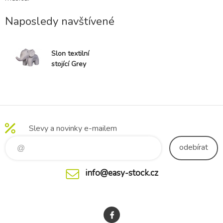
Naposledy navštívené
Slon textilní
stojící Grey
Slevy a novinky e-mailem
odebírat
info@easy-stock.cz