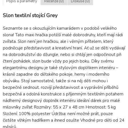
Popis a parametry
Recenze (0)
Diskuse (0)
Slon textilní stojící Grey
Seznamte se s okouzlujícím kamarádem v podobě velikého
slona! Tato maxi hračka potěší malé dobrodruhy, kteří mají rádi
zvířata. Slon není jen hračkou, ale i věrným přítelem, který
podněcuje představivost a kreativní hraní. Ať už se děti vydávají
na dobrodružství do džungle, nebo si chtějí jen odpočinout při
čtení pohádek, slon bude vždy po jejich boku. Díky svému
elegantnímu designu je také stylovým doplňkem interiéru –
krásně zapadne do dětského pokoje, herny i moderního
obýváku. Stojí samostatně, takže si na něj děti mohou i
bezpečně sednout. rozvíjí představivost a vyprávění příběhů
bezpečná a odolná konstrukce s příjemným textilním potahem
nádherný designový doplněk interiéru ideální dárek pro malé
milovníky zvířat Rozměry: 55 x 27 x 48 cm Hmotnost: 5 kg
Složení: 100% polyester Údržba: není možné prát, pouze
čistěte vlhkým hadříkem a ihned osušte Vhodné pro děti od 24
měsíců.