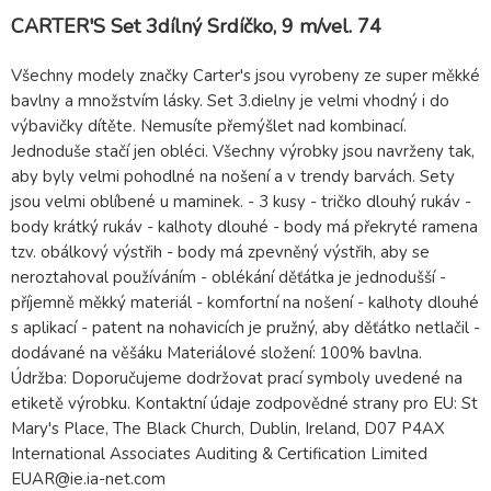
CARTER'S Set 3dílný Srdíčko, 9 m/vel. 74
Všechny modely značky Carter's jsou vyrobeny ze super měkké
bavlny a množstvím lásky. Set 3.dielny je velmi vhodný i do
výbavičky dítěte. Nemusíte přemýšlet nad kombinací.
Jednoduše stačí jen obléci. Všechny výrobky jsou navrženy tak,
aby byly velmi pohodlné na nošení a v trendy barvách. Sety
jsou velmi oblíbené u maminek. - 3 kusy - tričko dlouhý rukáv -
body krátký rukáv - kalhoty dlouhé - body má překryté ramena
tzv. obálkový výstřih - body má zpevněný výstřih, aby se
neroztahoval používáním - oblékání děťátka je jednodušší -
příjemně měkký materiál - komfortní na nošení - kalhoty dlouhé
s aplikací - patent na nohavicích je pružný, aby děťátko netlačil -
dodávané na věšáku Materiálové složení: 100% bavlna.
Údržba: Doporučujeme dodržovat prací symboly uvedené na
etiketě výrobku. Kontaktní údaje zodpovědné strany pro EU: St
Mary's Place, The Black Church, Dublin, Ireland, D07 P4AX
International Associates Auditing & Certification Limited
EUAR@ie.ia-net.com