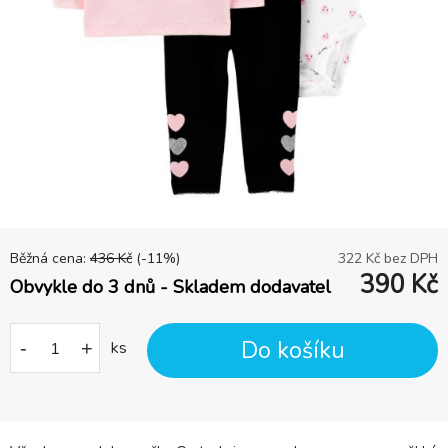
Běžná cena:
436
Kč
(-
11
%)
322
Kč bez DPH
390
Kč
Obvykle do 3 dnů - Skladem dodavatel
Do košíku
-
+
ks