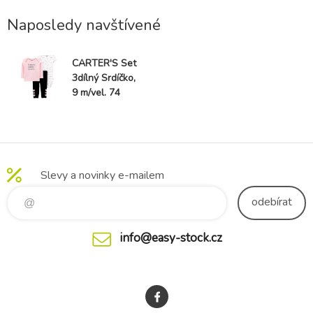
Naposledy navštívené
CARTER'S Set
3dílný Srdíčko,
9 m/vel. 74
Slevy a novinky e-mailem
odebírat
info@easy-stock.cz