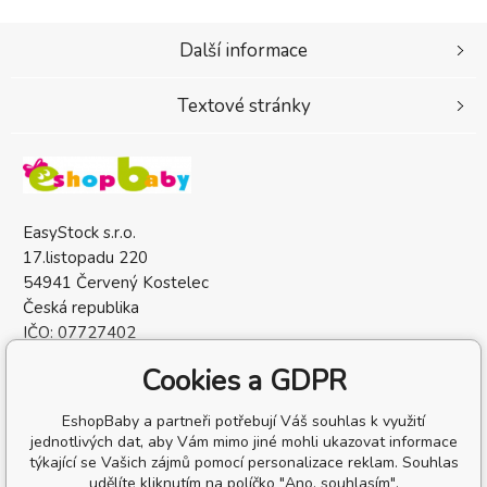
Další informace
Textové stránky
EasyStock s.r.o.
17.listopadu 220
54941 Červený Kostelec
Česká republika
IČO: 07727402
DIČ: CZ07727402
Cookies a GDPR
EshopBaby a partneři potřebují Váš souhlas k využití
jednotlivých dat, aby Vám mimo jiné mohli ukazovat informace
týkající se Vašich zájmů pomocí personalizace reklam. Souhlas
udělíte kliknutím na políčko "Ano, souhlasím".