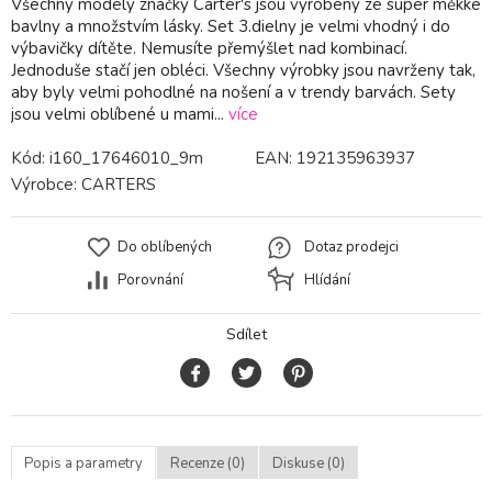
Všechny modely značky Carter's jsou vyrobeny ze super měkké
bavlny a množstvím lásky. Set 3.dielny je velmi vhodný i do
výbavičky dítěte. Nemusíte přemýšlet nad kombinací.
Jednoduše stačí jen obléci. Všechny výrobky jsou navrženy tak,
aby byly velmi pohodlné na nošení a v trendy barvách. Sety
jsou velmi oblíbené u mami...
více
Kód:
i160_17646010_9m
EAN:
192135963937
Výrobce:
CARTERS
Do oblíbených
Dotaz prodejci
Porovnání
Hlídání
Sdílet
Popis a parametry
Recenze (0)
Diskuse (0)