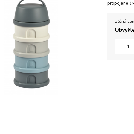
propojené šr
Běžná ce
Obvykle
-