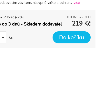
oubovacím závitem, násypné víčko a ochran...
více
na:
235
Kč
(-
7
%)
181
Kč bez DPH
219
Kč
 do 3 dnů - Skladem dodavatel
Do košíku
+
ks