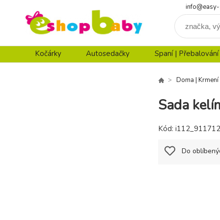
info@easy-
Kočárky
Autosedačky
Spaní | Přebalování
Doma | Krmení
Sada kelí
Kód:
i112_91171
Do oblíbený