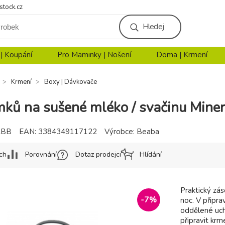
stock.cz
Hledej
 | Koupání
Pro Maminky | Nošení
Doma | Krmení
Krmení
Boxy | Dávkovače
mků na sušené mléko / svačinu Miner
2BB
EAN:
3384349117122
Výrobce:
Beaba
ch
Porovnání
Dotaz prodejci
Hlídání
Praktický zás
-
7
%
noc. V připr
oddělené uc
připravit kr