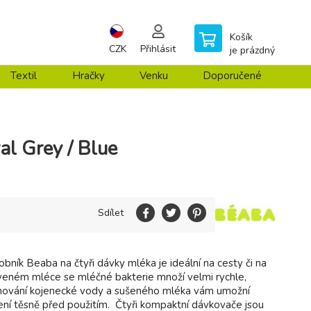
Košík
CZK
Přihlásit
je prázdný
Textil
Hračky
Venku
Doporučené
al Grey / Blue
Sdílet
obník Beaba na čtyři dávky mléka je ideální na cesty či na
aveném mléce se mléčné bakterie množí velmi rychle,
hování kojenecké vody a sušeného mléka vám umožní
mení těsně před použitím. Čtyři kompaktní dávkovače jsou