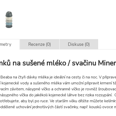
ametry
Recenze (0)
Diskuse (0)
mků na sušené mléko / svačinu Miner
 Beaba na čtyři dávky mléka je ideální na cesty či na noc. V připr
 kojenecké vody a sušeného mléka vám umožní připravit krmení tě
cím závitem, násypné víčko a ochranné víčko je rovněž šroubovací.
ásypného víčka do jakékoli kojenecké láhve bez rizika rozsypání.
otřebujete, aby byl po ruce. Ve starším věku dítěte můžete kelímky
ddělené uchování jednotlivých částí svačinky, např. kousků ovoce