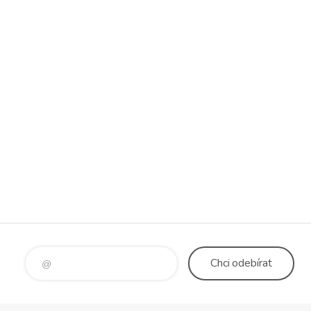
Chci
odebírat