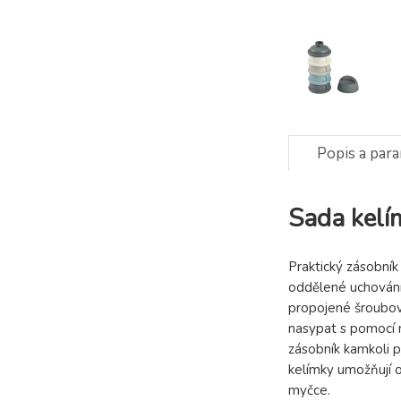
Popis a par
Sada kelí
Praktický zásobník
oddělené uchování
propojené šroubova
nasypat s pomocí n
zásobník kamkoli p
kelímky umožňují o
myčce.