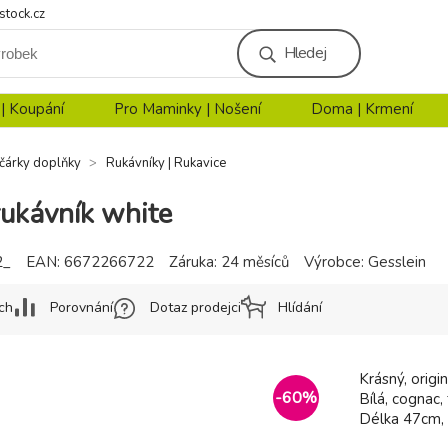
stock.cz
Hledej
 | Koupání
Pro Maminky | Nošení
Doma | Krmení
čárky doplňky
Rukávníky | Rukavice
rukávník white
2_
EAN:
6672266722
Záruka:
24 měsíců
Výrobce:
Gesslein
ch
Porovnání
Dotaz prodejci
Hlídání
Krásný, origi
-
60
%
Bílá, cognac,
Délka 47cm, 