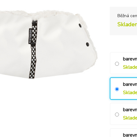
Běžná ce
Sklade
barevn
Sklad
barevn
Sklad
barevn
Sklad
barevn