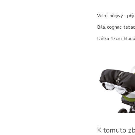
Velmi hřejivý - př
Bílá, cognac, tabac
Délka 47cm, hloub
K tomuto z