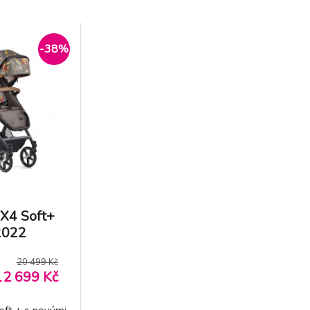
-38%
FX4 Soft+
2022
20 499 Kč
12 699 Kč