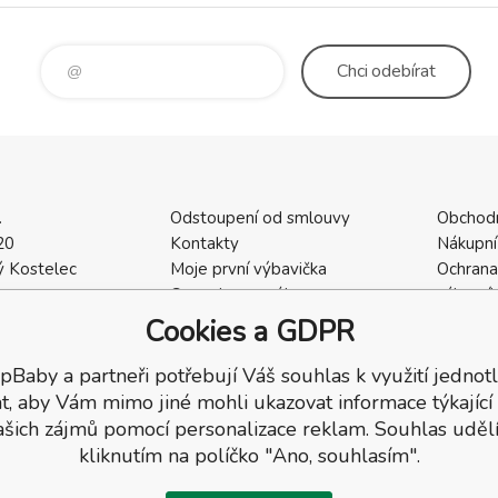
Chci
odebírat
.
Odstoupení od smlouvy
Obchod
20
Kontakty
Nákupní
 Kostelec
Moje první výbavička
Ochrana
a
Ceny dopravného
zákazní
2
Vrácení zboží / Reklamace
Cookies
Cookies a GDPR
402
Reklamace
Recenze
pBaby a partneři potřebují Váš souhlas k využití jednotl
t, aby Vám mimo jiné mohli ukazovat informace týkající
ašich zájmů pomocí personalizace reklam. Souhlas udělí
kliknutím na políčko "Ano, souhlasím".