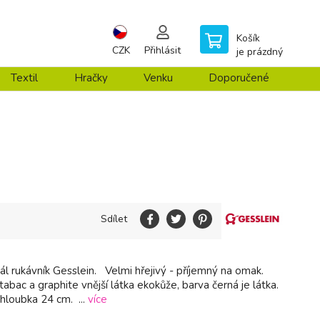
Košík
CZK
Přihlásit
je prázdný
Textil
Hračky
Venku
Doporučené
Sdílet
nál rukávník Gesslein. Velmi hřejivý - příjemný na omak.
 tabac a graphite vnější látka ekokůže, barva černá je látka.
hloubka 24 cm. ...
více