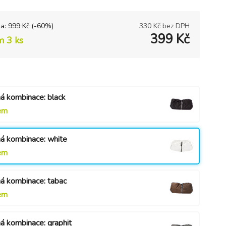
na:
999
Kč
(-
60
%)
330
Kč bez DPH
399
Kč
m 3 ks
á kombinace: black
em
á kombinace: white
em
á kombinace: tabac
em
á kombinace: graphit