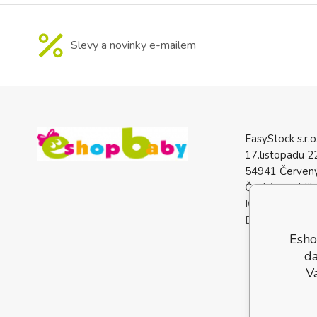
Slevy a novinky e-mailem
EasyStock s.r.o
17.listopadu 2
54941 Červený
Česká republik
IČO: 0772740
DIČ: CZ07727
Esho
da
V