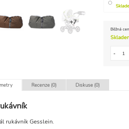
Sklad
Běžná ce
Sklade
-
ametry
Recenze (0)
Diskuse (0)
rukávník
ál rukávník Gesslein.