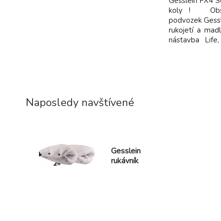
Gesslein FX4 S
koly ! Obsa
podvozek Gessl
rukojetí a mad
nástavba Life
do sporto
pláštěnka. Vše
možné objedna
HB /s ruční
příplatek 
Kočárky Gessle
Naposledy navštívené
šité v Německu
jediným výrob
Gesslein
rukávník