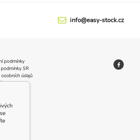
info@easy-stock.cz
ní podmínky
 podmínky SR
 osobních údajů
ků
ivých
 se
te