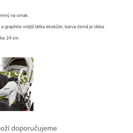
íjemný na omak.
 a graphite vnější látka ekokůže, barva černá je látka.
ka 24 cm.
boží doporučujeme