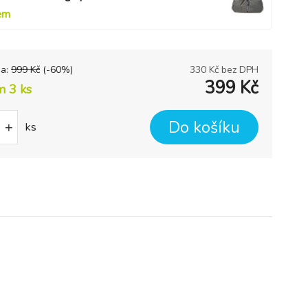
em
na:
999
Kč
(-
60
%)
330
Kč bez DPH
399
Kč
m 3 ks
Do košíku
+
ks