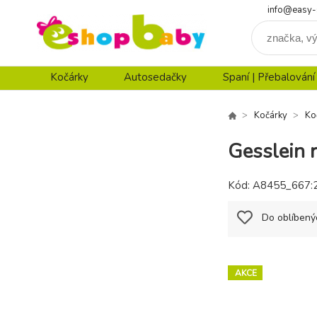
info@easy-
Kočárky
Autosedačky
Spaní | Přebalování
Kočárky
Ko
Gesslein 
Kód:
A8455_667:
Do oblíbený
AKCE