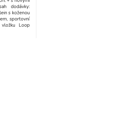
oft + s novými
h dodávky:
ein s koženou
lem, sportovní
, vložku Loop
vní korby,
chny barvy je
t i ve verzi
 brzdou/ za
1.190,-Kč.
in jsou ručně
. Gesslein je
cem ko