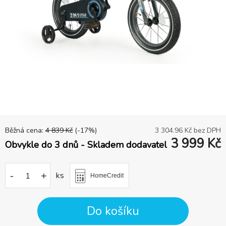
Běžná cena:
4 839
Kč
(-
17
%)
3 304.96
Kč bez DPH
3 999
Kč
Obvykle do 3 dnů - Skladem dodavatel
-
+
ks
HomeCredit
Do košíku