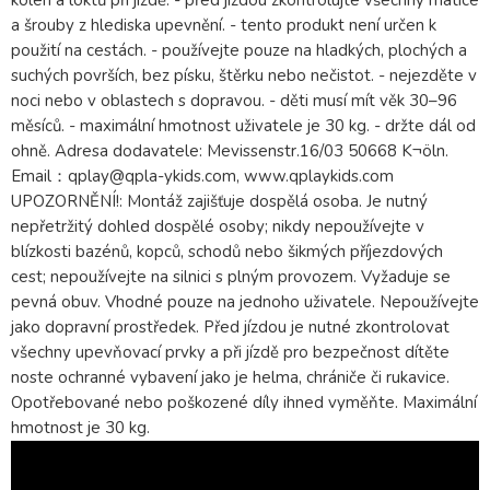
kolen a loktů při jízdě. - před jízdou zkontrolujte všechny matice
a šrouby z hlediska upevnění. - tento produkt není určen k
použití na cestách. - používejte pouze na hladkých, plochých a
suchých površích, bez písku, štěrku nebo nečistot. - nejezděte v
noci nebo v oblastech s dopravou. - děti musí mít věk 30–96
měsíců. - maximální hmotnost uživatele je 30 kg. - držte dál od
ohně. Adresa dodavatele: Mevissenstr.16/03 50668 K¬öln.
Email：qplay@qpla-ykids.com, www.qplaykids.com
UPOZORNĚNÍ!: Montáž zajišťuje dospělá osoba. Je nutný
nepřetržitý dohled dospělé osoby; nikdy nepoužívejte v
blízkosti bazénů, kopců, schodů nebo šikmých příjezdových
cest; nepoužívejte na silnici s plným provozem. Vyžaduje se
pevná obuv. Vhodné pouze na jednoho uživatele. Nepoužívejte
jako dopravní prostředek. Před jízdou je nutné zkontrolovat
všechny upevňovací prvky a při jízdě pro bezpečnost dítěte
noste ochranné vybavení jako je helma, chrániče či rukavice.
Opotřebované nebo poškozené díly ihned vyměňte. Maximální
hmotnost je 30 kg.