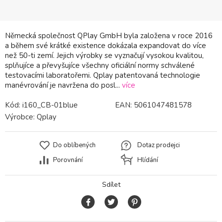
Německá společnost QPlay GmbH byla založena v roce 2016
a během své krátké existence dokázala expandovat do více
než 50-ti zemí. Jejich výrobky se vyznačují vysokou kvalitou,
splňujíce a převyšujíce všechny oficiální normy schválené
testovacími laboratořemi. Qplay patentovaná technologie
manévrování je navržena do posl...
více
Kód:
i160_CB-01blue
EAN:
5061047481578
Výrobce:
Qplay
Do oblíbených
Dotaz prodejci
Porovnání
Hlídání
Sdílet