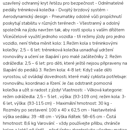
uzavřený ochranný kryt řetězu pro bezpečnost - Odnímatelné
pedály tréninková kolečka - Dvojitý brzdový systém -
Aerodynamický design - Pneumatiky odolné vůči propíchnutí
poskytují stabilitu v různých terénech - Všestranný a odolný
společník na jízdu navržen tak, aby rostl spolu s vaším dítětem
Víceúčelové využití jednoho vozidla - tři režimy jízdy pro jedno
vozidlo, není třeba měnit kolo: 1.Režim kola s tréninkovými
kolečky: 2,5 – 6 let: tréninková kolečka usnadňují udržení
rovnováhy a učení se šlapání i pro malé začátečníky 2. Režim
odrážedla: 2,5 – 6 let: pro děti, které ještě nejsou připraveny na
šlapání do pedálů 3. Režim kola: 4-8 let: Když vaše děti
vyrostou, už ovládají dovednosti, které malý cyklista potřebuje:
rovnováhu, koordinaci a řízení. Je čas odstranit pomocná
kolečka a užít si radost z jízdy! Vlastnosti: - Věková kategorie:
režim odrážedla: 2,5 – 5 let , výška: (93-109 cm); režim kola: 3-
6 let, výška: (93-115 cm) - Maximální hmotnost: 30 kg -
Rozměry po sestavení: 100 x 40 x 62,5 cm - Nastavitelná
výška sedáku: 39 -48 cm - Výška řídítek: 58–65 cm - Čistá
hmotnost: 8,6 kg Varování: - vždy používejte přilbu, chrániče