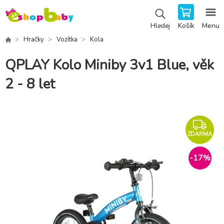
Košík
Menu
Hledej
Hračky
Vozítka
Kola
QPLAY Kolo Miniby 3v1 Blue, věk
2 - 8 let
ZDARMA
-
17
%