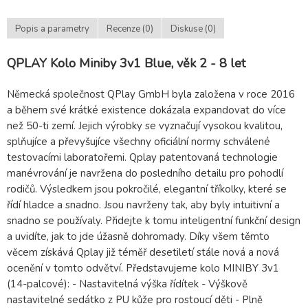
Popis a parametry
Recenze (0)
Diskuse (0)
QPLAY Kolo Miniby 3v1 Blue, věk 2 - 8 let
Německá společnost QPlay GmbH byla založena v roce 2016
a během své krátké existence dokázala expandovat do více
než 50-ti zemí. Jejich výrobky se vyznačují vysokou kvalitou,
splňujíce a převyšujíce všechny oficiální normy schválené
testovacími laboratořemi. Qplay patentovaná technologie
manévrování je navržena do posledního detailu pro pohodlí
rodičů. Výsledkem jsou pokročilé, elegantní tříkolky, které se
řídí hladce a snadno. Jsou navrženy tak, aby byly intuitivní a
snadno se používaly. Přidejte k tomu inteligentní funkční design
a uvidíte, jak to jde úžasně dohromady. Díky všem těmto
věcem získává Qplay již téměř desetiletí stále nová a nová
ocenění v tomto odvětví. Představujeme kolo MINIBY 3v1
(14-palcové): - Nastavitelná výška řídítek - Výškově
nastavitelné sedátko z PU kůže pro rostoucí děti - Plně