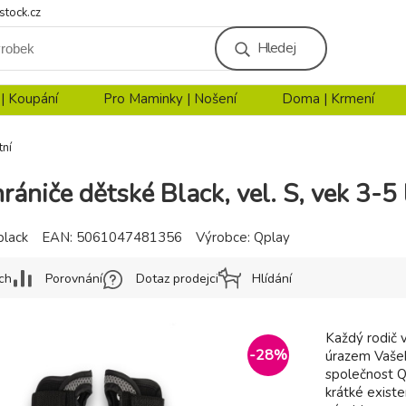
stock.cz
Hledej
 | Koupání
Pro Maminky | Nošení
Doma | Krmení
tní
niče dětské Black, vel. S, vek 3-5 
black
EAN:
5061047481356
Výrobce:
Qplay
ch
Porovnání
Dotaz prodejci
Hlídání
Každý rodič v
-
28
%
úrazem Vašeh
společnost 
krátké existe