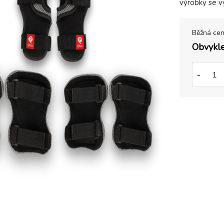
výrobky se vy
Běžná ce
Obvykle
-