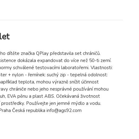
let
ho dítěte značka QPlay představila set chráničů.
stence dokázala expandovat do více než 50-ti zemí.
í normy schválené testovacími laboratořemi. Vlastnosti:
ester + nylon - řemínek: suchý zip - tepelná odolnost:
například teplota, mohou výrazně snížit účinnost
pravy chrániče nebo jeho nesprávné používání mohou
opruh, EVA pěnu a plast ABS. Očekávaná životnost
tící prostředky. Používejte jen jemné mýdlo a vodu.
0 Praha Česká republika info@ags92.com