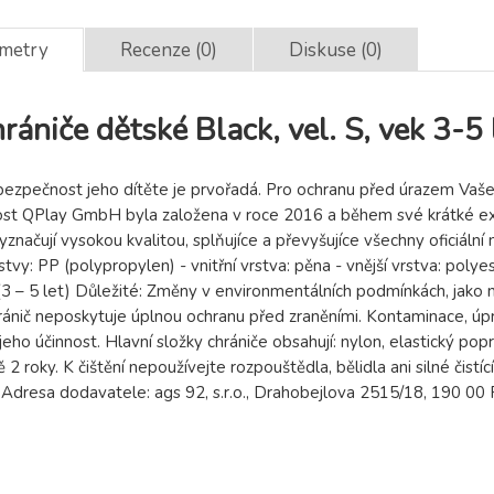
ametry
Recenze (0)
Diskuse (0)
niče dětské Black, vel. S, vek 3-5 
 bezpečnost jeho dítěte je prvořadá. Pro ochranu před úrazem Vaše
t QPlay GmbH byla založena v roce 2016 a během své krátké exi
vyznačují vysokou kvalitou, splňujíce a převyšujíce všechny oficiáln
rstvy: PP (polypropylen) - vnitřní vrstva: pěna - vnější vrstva: poly
 (3 – 5 let) Důležité: Změny v environmentálních podmínkách, jako 
hránič neposkytuje úplnou ochranu před zraněními. Kontaminace, ú
jeho účinnost. Hlavní složky chrániče obsahují: nylon, elastický p
ně 2 roky. K čištění nepoužívejte rozpouštědla, bělidla ani silné čis
. Adresa dodavatele: ags 92, s.r.o., Drahobejlova 2515/18, 190 0