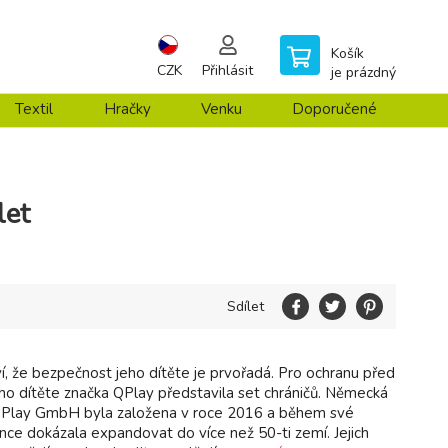
Košík
CZK
Přihlásit
je prázdný
Textil
Hračky
Venku
Doporučené
let
Sdílet
í, že bezpečnost jeho dítěte je prvořadá. Pro ochranu před
o dítěte značka QPlay představila set chráničů. Německá
QPlay GmbH byla založena v roce 2016 a během své
nce dokázala expandovat do více než 50-ti zemí. Jejich