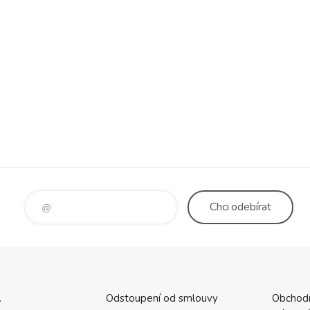
Chci
odebírat
.
Odstoupení od smlouvy
Obchod