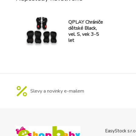
QPLAY Chrániče
dětské Black,
vel. S, vek 3-5
let
Slevy a novinky e-mailem
EasyStock s.r.o