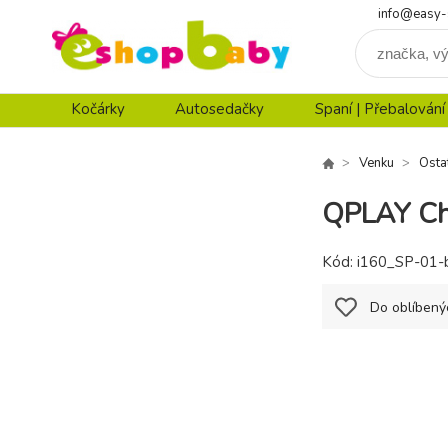
info@easy-
Kočárky
Autosedačky
Spaní | Přebalování
Venku
Osta
QPLAY Chrá
Kód:
i160_SP-01-
Do oblíbený