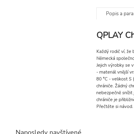
Popis a par
QPLAY Chrá
Každý rodič ví, že
Německá společnos
Jejich výrobky se 
- materiál vnější v
80 °C - velikost S
chrániče. Žádný c
nebezpečně snížit 
chrániče je přibliž
Přečtěte si návod
Naposledy navštívené