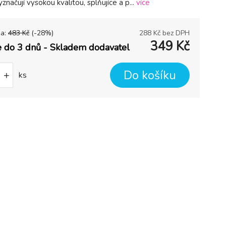
značují vysokou kvalitou, splňujíce a p...
více
na:
483
Kč
(-
28
%)
288
Kč bez DPH
349
Kč
 do 3 dnů - Skladem dodavatel
Do košíku
+
ks