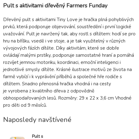
Pult s aktivitami dřevěný Farmers Funday
Dřevěný pult s aktivitami Tiny Love je hračka plná pohyblivých
prvků, která podporuje objevování, soustředění i první logické
uvažování. Pult je navržený tak, aby rostl s dítětem: hodí se pro
hru na bříšku, vsedě i ve stoje, a je tak využitelný v různých
vývojových fázích dítěte. Díky aktivitám, které se dobře
ovládají malými prstíky, podporuje samostatné hraní a pomáhá
rozvíjet jemnou motoriku, koordinaci, emoční inteligenci i
jednotlivé smysly dítěte. Krásné ilustrace motivů ze života na
farmě vybízí i k vyprávění příběhů a společné hře rodiče s
dítětem. Snadno přenosná hračka vhodná i na cesty
je vyrobena z kvalitního dřeva z odpovědně
obhospodařovaných lesů. Rozměry: 29 x 22 x 3,6 cm Vhodné
pro děti od 9 měsíců.
Naposledy navštívené
Pult s