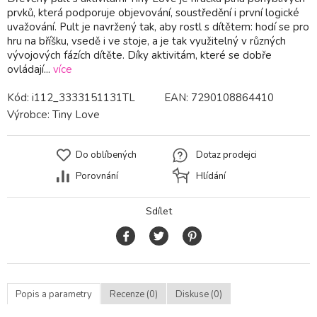
prvků, která podporuje objevování, soustředění i první logické
uvažování. Pult je navržený tak, aby rostl s dítětem: hodí se pro
hru na bříšku, vsedě i ve stoje, a je tak využitelný v různých
vývojových fázích dítěte. Díky aktivitám, které se dobře
ovládají...
více
Kód:
i112_3333151131TL
EAN:
7290108864410
Výrobce:
Tiny Love
Do oblíbených
Dotaz prodejci
Porovnání
Hlídání
Sdílet
Popis a parametry
Recenze (0)
Diskuse (0)