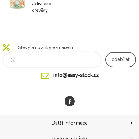
aktivitami
dřevěný
Farmers
Funday
Slevy a novinky e-mailem
odebírat
info@easy-stock.cz
Další informace
Textové stránky