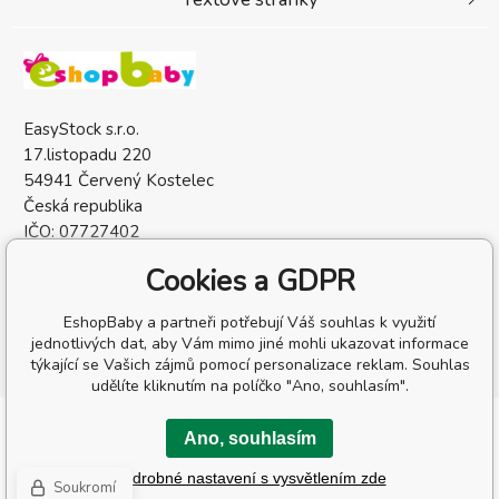
EasyStock s.r.o.
17.listopadu 220
54941 Červený Kostelec
Česká republika
IČO: 07727402
DIČ: CZ07727402
Cookies a GDPR
EshopBaby a partneři potřebují Váš souhlas k využití
jednotlivých dat, aby Vám mimo jiné mohli ukazovat informace
týkající se Vašich zájmů pomocí personalizace reklam. Souhlas
udělíte kliknutím na políčko "Ano, souhlasím".
Copyright © 2026 EasyStock s.r.o.
Ano, souhlasím
Všechna práva vyhrazena.
Podrobné nastavení s vysvětlením zde
WWW stránky
dodal
BINARGON.cz
-
Mapa stránek
Soukromí