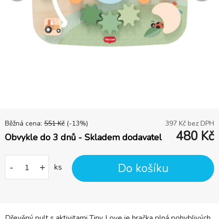
Běžná cena:
551
Kč
(-
13
%)
397
Kč bez DPH
480
Kč
Obvykle do 3 dnů - Skladem dodavatel
Do košíku
-
+
ks
Dřevěný pult s aktivitami Tiny Love je hračka plná pohyblivých