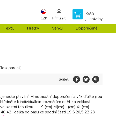
Košík
CZK
Přihlásit
je prázdný
Textil
Hračky
Venku
Doporučené
Closeparent)
Sdílet
ojenecké plavání Hmotnostní doporučení a věk dítěte jsou
řihlédněte k individuálním rozměrům dítěte a velikost
s velikostní tabulkou. S (cm) M(cm) L(cm) XL(cm)
40 42 délka od pasu ke spodní části 19,5 20,5 22 23