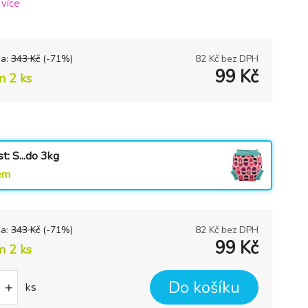
.
více
na:
343
Kč
(-
71
%)
82
Kč bez DPH
99
Kč
m 2 ks
st: S...do 3kg
em
na:
343
Kč
(-
71
%)
82
Kč bez DPH
99
Kč
m 2 ks
Do košíku
+
ks