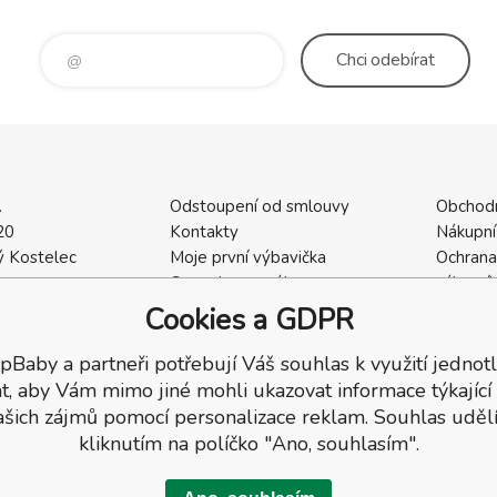
Chci
odebírat
.
Odstoupení od smlouvy
Obchod
20
Kontakty
Nákupní
 Kostelec
Moje první výbavička
Ochrana
a
Ceny dopravného
zákazní
2
Vrácení zboží / Reklamace
Cookies
Cookies a GDPR
402
Reklamace
Recenze
pBaby a partneři potřebují Váš souhlas k využití jednotl
t, aby Vám mimo jiné mohli ukazovat informace týkající
ašich zájmů pomocí personalizace reklam. Souhlas udělí
kliknutím na políčko "Ano, souhlasím".