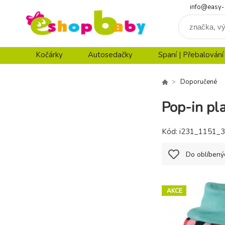
info@easy-
Kočárky
Autosedačky
Spaní | Přebalování
Doporučené
Pop-in pl
Kód:
i231_1151_3
Do oblíbený
AKCE