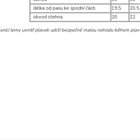
délka od pasu ke spodní části
19,5
20,5
obvod stehna
20
22
ěsnící lemy uvnitř plavek udrží bezpečně malou nehodu během plav