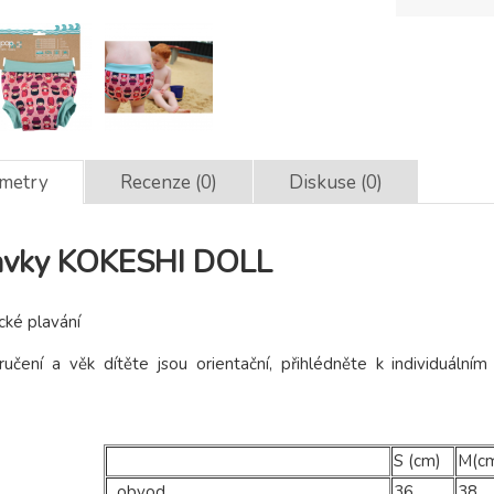
ametry
Recenze (0)
Diskuse (0)
lavky KOKESHI DOLL
cké plavání
čení a věk dítěte jsou orientační, přihlédněte k individuálním
S (cm)
M(c
obvod
36
38