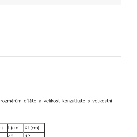
 rozměrům dítěte a velikost konzultujte s velikostní
m)
L(cm)
XL(cm)
40
42