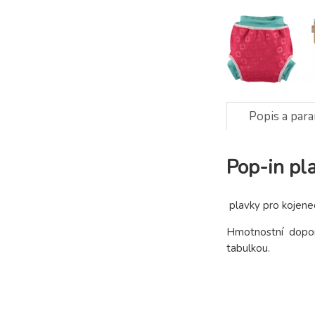
Popis a par
Pop-in p
plavky pro kojene
Hmotnostní doporu
tabulkou.