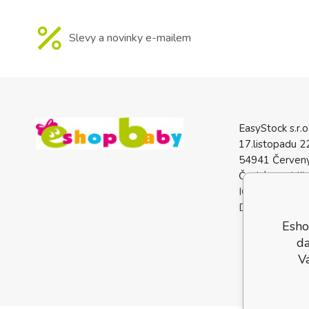
Slevy a novinky e-mailem
EasyStock s.r.o
17.listopadu 2
54941 Červený
Česká republik
IČO: 0772740
DIČ: CZ07727
Esho
da
V