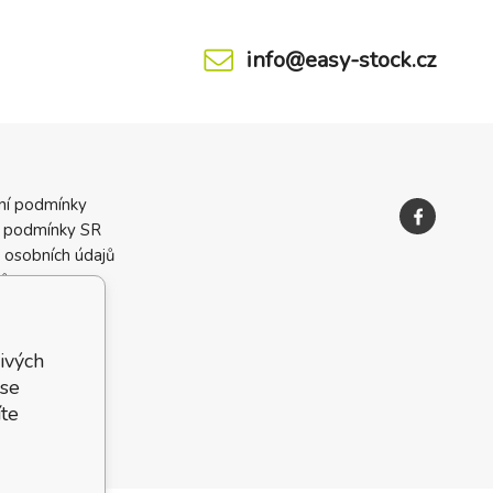
info@easy-stock.cz
ní podmínky
 podmínky SR
 osobních údajů
ků
ivých
 se
te