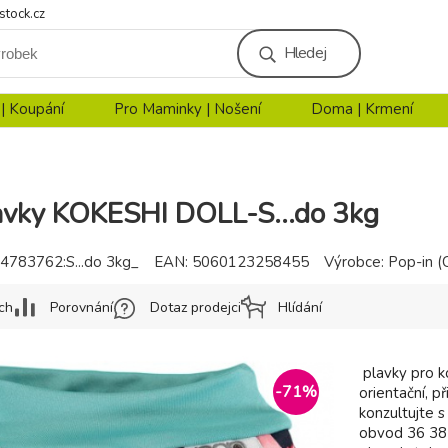
stock.cz
Hledej
 | Koupání
Pro Maminky | Nošení
Doma | Krmení
avky KOKESHI DOLL-S...do 3kg
4783762:S...do 3kg_
EAN:
5060123258455
Výrobce:
Pop-in (
ch
Porovnání
Dotaz prodejci
Hlídání
plavky pro k
-
71
%
orientační, p
konzultujte 
obvod 36 38 