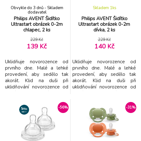
Obvykle do 3 dnů - Skladem
Skladem 1
ks
dodavatel
Philips AVENT Šidítko
Philips AVENT Šidítko
Ultrastart obrázek 0-2m
Ultrastart obrázek 0-2m
chlapec, 2 ks
dívka, 2 ks
229 Kč
229 Kč
139 Kč
140 Kč
Uklidňuje novorozence od
Uklidňuje novorozence od
prvního dne. Malé a lehké
prvního dne. Malé a lehké
provedení, aby sedělo tak
provedení, aby sedělo tak
akorát. Klid na duši při
akorát. Klid na duši při
uklidňování novorozence od
uklidňování novorozence od
prvního dne. Dudlík Philips
prvního dne. Dudlík Philips
Avent Ultrastart se díky
Avent Ultrastart se díky
malému a lehkému
malému a lehkému provedení
-56%
-31%
provedení dokonale
dokonale přizpůsobí ústům
přizpůsobí ústům vašeho
vašeho novorozence. Ať už
novorozence. Ať už se o
se o miminko stará kdokoli,
miminko stará kdokoli,
pohodlí a úleva jsou na
pohodlí a úleva jsou na
dosah. Vlastnosti: - Pra