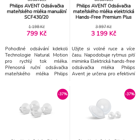
Philips AVENT Odsávačka
Philips AVENT Odsávačka
mateřského mléka manuální
mateřského mléka elektrická
SCF430/20
Hands-Free Premium Plus
SCF531/11
1 198 Kč
3 997 Kč
799 Kč
3 199 Kč
Pohodlné odsávání kdekoli
Užijte si volné ruce a více
Technologie Natural Motion
času. Napodobuje rytmus pití
pro rychlý tok mléka.
miminka Elektrická hands-free
Přenosná ruční odsávačka
odsávačka mléka Philips
mateřského mléka Philips
Avent je určena pro efektivní
Avent s technologií Natural
a pohodlné odsávání
Motion, inspirovaná dětským
mateřského mléka.
sáním, pro rychlý tok mléka.
Napodobuje rytmus pití
-37%
-37%
Sedí na všechny bradavky a
miminka a díky svému výkonu,
má snadno nastavitelný
jemnosti a lehkosti je
rytmus a odsávání. Důležité
ideálním pomocníkem pro
je najít správný dudlík.
odsávání bez nutnosti použití
Podrobnější informace naj
rukou. Vlastnosti: - Fyzická s