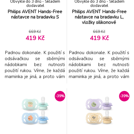
Obvykle do 3 dnů - Skladem
Obvykle do 3 dnů - Skladem
dodavatel
dodavatel
Philips AVENT Hands-Free
Philips AVENT Hands-Free
nástavce na bradavku S
nástavce na bradavku L,
vložky silikonové
669 Kč
669 Kč
419 Kč
419 Kč
Padnou dokonale. K použití s
Padnou dokonale. K použití s
odsávačkou se sběrnými
odsávačkou se sběrnými
nádobkami bez nutnosti
nádobkami bez nutnosti
použití rukou. Víme, že každá
použití rukou. Víme, že každá
maminka je jiná, a proto vám
maminka je jiná, a proto vám
tyto 15mm a 17mm vložky
tyto 28mm a 26mm vložky
do prsních chráničů pro menší
do prsních nástavců pro větší
velikosti bradavek pohodlně
velikosti prsů a bradavek
-39%
-39%
a bezpečně padnou.
pohodlně a bezpečně
Používejte v kombinaci s
padnou. Používejte se
21mm prsními chrániči a se
sběrnými nádobkami Philips
sběrnými nádobkami Philips
Avent bez nutnosti použití
Avent bez nutnosti použití
rukou. Vlastnosti: - Napodobu