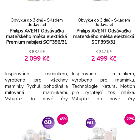
vzniku va
kotouč - Měkký, pružný
Obvykle do 3 dnů - Skladem
Obvykle do 3 dnů - Skladem
dodavatel
dodavatel
Philips AVENT Odsávačka
Philips AVENT Odsávačka
mateřského mléka elektrická
mateřského mléka elektrická
Premium nabíjecí SCF396/31
SCF395/31
3 867 Kč
3 247 Kč
2 099 Kč
2 499 Kč
Inspirováno miminkem,
Inspirováno miminkem,
vyrobeno pro všechny
vyrobeno pro maminku.
maminky. Rychlá, pohodlná a
Technologie Natural Motion
milovaná maminkami.
pro rychlejší tok mléka.
Vstupte do nové éry
Vstupte do nové éry
odsávání s dokonalou
odsávání s dokonalou
rovnováhou sání a stimulace
rovnováhou sání a stimulace
bradavek inspirované
bradavek inspirované
-45%
-22%
přirozeným způsobem, jakým
přirozeným způsobem, jakým
děti pijí. Elektrická odsávačka
děti pijí. Elektrická odsávačka
mléka Philips Avent udržuje
mléka Philips Avent udržuje