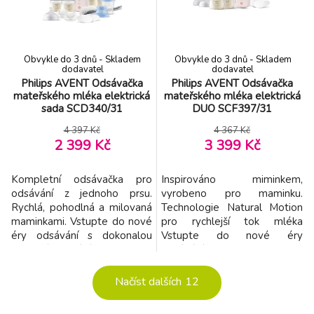
optimální tok mléka a jemně
optimální tok mléka a jemně
se přizpůsobuje velikosti a
se přizpůsobuje velikosti a
tvaru bradavky.
tvaru brad
Obvykle do 3 dnů - Skladem
Obvykle do 3 dnů - Skladem
dodavatel
dodavatel
Philips AVENT Odsávačka
Philips AVENT Odsávačka
mateřského mléka elektrická
mateřského mléka elektrická
sada SCD340/31
DUO SCF397/31
4 397 Kč
4 367 Kč
2 399 Kč
3 399 Kč
Kompletní odsávačka pro
Inspirováno miminkem,
odsávání z jednoho prsu.
vyrobeno pro maminku.
Rychlá, pohodlná a milovaná
Technologie Natural Motion
maminkami. Vstupte do nové
pro rychlejší tok mléka
éry odsávání s dokonalou
Vstupte do nové éry
rovnováhou sání a stimulace
odsávání s dokonalou
bradavek inspirované
rovnováhou sání a stimulace
přirozeným způsobem, jakým
bradavek inspirované
Načíst dalších
12
děti pijí. Elektrická odsávačka
přirozeným způsobem, jakým
mléka Philips Avent udržuje
děti pijí. Elektrická odsávačka