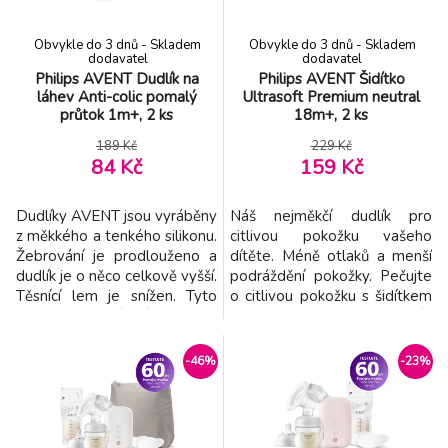
dosah. Vlastnosti: - Pra
Obvykle do 3 dnů - Skladem
Obvykle do 3 dnů - Skladem
dodavatel
dodavatel
Philips AVENT Dudlík na
Philips AVENT Šidítko
láhev Anti-colic pomalý
Ultrasoft Premium neutral
průtok 1m+, 2 ks
18m+, 2 ks
189 Kč
229 Kč
84 Kč
159 Kč
Dudlíky AVENT jsou vyráběny
Náš nejměkčí dudlík pro
z měkkého a tenkého silikonu.
citlivou pokožku vašeho
Žebrování je prodlouženo a
dítěte. Méně otlaků a menší
dudlík je o něco celkově vyšší.
podráždění pokožky. Pečujte
Těsnící lem je snížen. Tyto
o citlivou pokožku s šidítkem
novinky zaručují stálost tvaru
Philips Avent Ultrasoft. Náš
dudlíku. Má speciální
mimořádně měkký a pružný
patentovaný okraj, který
kotouč kopíruje křivky tváře
-46%
-23%
funguje jako jednosměrný
dítěte, zanechává méně
ventil. Dudlík umožňuje
otlaků a menší podráždění
proudění vzduchu do lahvičky
pokožky. Vlastnosti: -
během krmení, čímž zamezuje
Jedinečný měkký a pružný