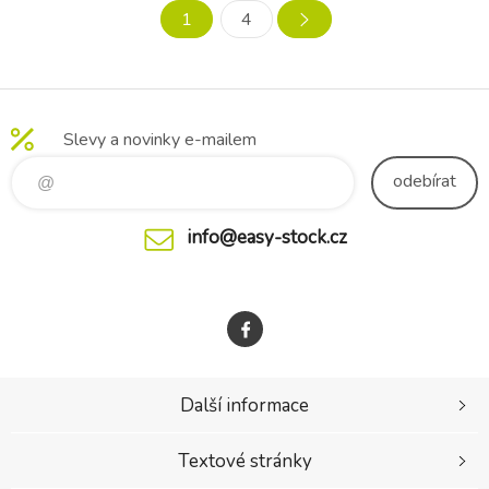
optimální tok mléka a jemně
mléka Philips Avent udržuje
1
4
se přizpůsobuje velikosti a
optimální tok mléka a jemně
tvaru bradavky. -
se přizpůsobuje velikosti a
tvaru brad
Slevy a novinky e-mailem
odebírat
info@easy-stock.cz
Další informace
Textové stránky