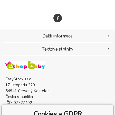
Další informace
Textové stránky
EasyStock s.r.o.
17.listopadu 220
54941 Červený Kostelec
Česká republika
IČO: 07727402
DIČ: CZ07727402
Cookies a GDPR