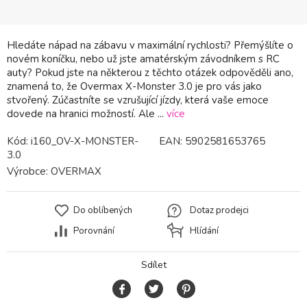
Hledáte nápad na zábavu v maximální rychlosti? Přemýšlíte o
novém koníčku, nebo už jste amatérským závodníkem s RC
auty? Pokud jste na některou z těchto otázek odpověděli ano,
znamená to, že Overmax X-Monster 3.0 je pro vás jako
stvořený. Zúčastníte se vzrušující jízdy, která vaše emoce
dovede na hranici možností. Ale ...
více
Kód:
i160_OV-X-MONSTER-
EAN:
5902581653765
3.0
Výrobce:
OVERMAX
Do oblíbených
Dotaz prodejci
Porovnání
Hlídání
Sdílet