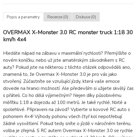
Popis a parametry
Recenze (0)
Diskuse (0)
OVERMAX X-Monster 3.0 RC monster truck 1:18 30
km/h 4x4
Hledáte nápad na zábavu v maximální rychlosti? Přemýšlíte o
novém koníčku, nebo už jste amatérským závodníkem s RC
auty? Pokud jste na některou z těchto otázek odpověděli ano,
znamená to, že Overmax X-Monster 3.0 je pro vás jako
stvořený. Zúčastníte se vzrušující jízdy, která vaše emoce
dovede na hranici možností. Ale především si užijete skvělý čas
s přáteli. Co ho dělá výjimečným? Nejen díky působivému
měřítku 1:18 a dojezdu až 100 metrů. Je také rychlé, hbité a
spolehlivé. Připraveni na závod? Vyberte si kovové RC auto s
pohonem 4×4! Výhody pohonu všech čtyř kol nepotřebují
žádné vysvětlení. Pokud tedy sníte o jízdě v náročném terénu,
volba je zřejmá. S RC autem Overmax X-Monster 3.0 se rychle