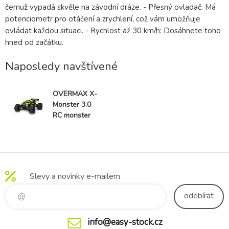
čemuž vypadá skvěle na závodní dráze. - Přesný ovladač: Má
potenciometr pro otáčení a zrychlení, což vám umožňuje
ovládat každou situaci. - Rychlost až 30 km/h: Dosáhnete toho
hned od začátku.
Naposledy navštívené
OVERMAX X-
Monster 3.0
RC monster
truck 1:18 30
km/h 4x4
Slevy a novinky e-mailem
odebírat
info@easy-stock.cz