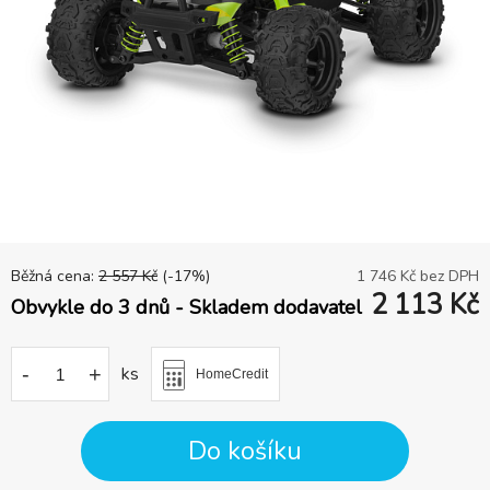
Běžná cena:
2 557
Kč
(-
17
%)
1 746
Kč bez DPH
2 113
Kč
Obvykle do 3 dnů - Skladem dodavatel
-
+
ks
HomeCredit
Do košíku