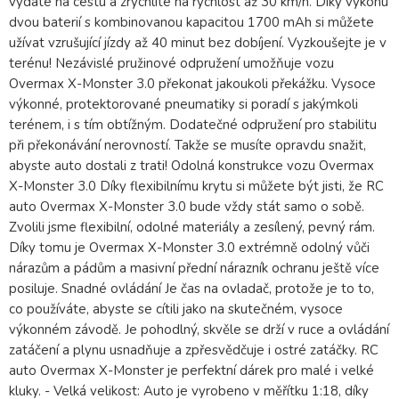
vydáte na cestu a zrychlíte na rychlost až 30 km/h. Díky výkonu
dvou baterií s kombinovanou kapacitou 1700 mAh si můžete
užívat vzrušující jízdy až 40 minut bez dobíjení. Vyzkoušejte je v
terénu! Nezávislé pružinové odpružení umožňuje vozu
Overmax X-Monster 3.0 překonat jakoukoli překážku. Vysoce
výkonné, protektorované pneumatiky si poradí s jakýmkoli
terénem, ​​i s tím obtížným. Dodatečné odpružení pro stabilitu
při překonávání nerovností. Takže se musíte opravdu snažit,
abyste auto dostali z trati! Odolná konstrukce vozu Overmax
X-Monster 3.0 Díky flexibilnímu krytu si můžete být jisti, že RC
auto Overmax X-Monster 3.0 bude vždy stát samo o sobě.
Zvolili jsme flexibilní, odolné materiály a zesílený, pevný rám.
Díky tomu je Overmax X-Monster 3.0 extrémně odolný vůči
nárazům a pádům a masivní přední nárazník ochranu ještě více
posiluje. Snadné ovládání Je čas na ovladač, protože je to to,
co používáte, abyste se cítili jako na skutečném, vysoce
výkonném závodě. Je pohodlný, skvěle se drží v ruce a ovládání
zatáčení a plynu usnadňuje a zpřesvědčuje i ostré zatáčky. RC
auto Overmax X-Monster je perfektní dárek pro malé i velké
kluky. - Velká velikost: Auto je vyrobeno v měřítku 1:18, díky