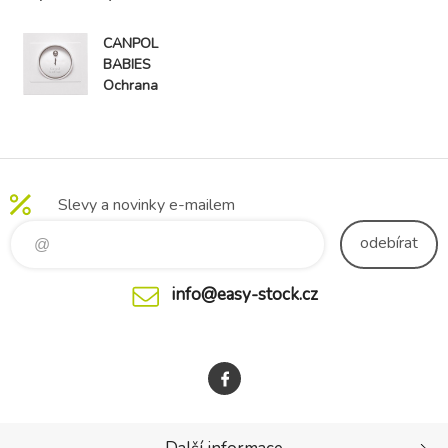
CANPOL
BABIES
Ochrana
zásuvky 4 ks
Slevy a novinky e-mailem
odebírat
info@easy-stock.cz