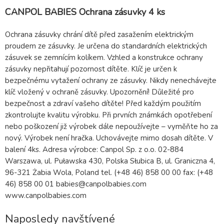
CANPOL BABIES Ochrana zásuvky 4 ks
Ochrana zásuvky chrání dítě před zasažením elektrickým
proudem ze zásuvky. Je určena do standardních elektrických
zásuvek se zemnícím kolíkem. Vzhled a konstrukce ochrany
zásuvky nepřitahují pozornost dítěte. Klíč je určen k
bezpečnému vytažení ochrany ze zásuvky. Nikdy nenechávejte
klíč vložený v ochraně zásuvky. Upozornění! Důležité pro
bezpečnost a zdraví vašeho dítěte! Před každým použitím
zkontrolujte kvalitu výrobku. Při prvních známkách opotřebení
nebo poškození již výrobek dále nepoužívejte – vyměňte ho za
nový. Výrobek není hračka. Uchovávejte mimo dosah dítěte. V
balení 4ks. Adresa výrobce: Canpol Sp. z o.o. 02-884
Warszawa, ul. Puławska 430, Polska Słubica B, ul. Graniczna 4,
96-321 Żabia Wola, Poland tel. (+48 46) 858 00 00 fax: (+48
46) 858 00 01 babies@canpolbabies.com
www.canpolbabies.com
Naposledy navštívené