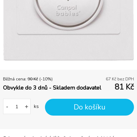
Běžná cena:
90
Kč
(-
10
%)
67
Kč bez DPH
81
Kč
Obvykle do 3 dnů - Skladem dodavatel
Do košíku
-
+
ks