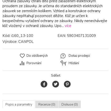
Ochrana zásuvky chrání dítě před zasažením elektrickým
proudem ze zásuvky. Je určena do standardních elektrických
zásuvek se zemnícím kolíkem. Vzhled a konstrukce ochrany
zásuvky nepřitahují pozornost dítěte. Klíč je určen k
bezpečnému vytažení ochrany ze zásuvky. Nikdy nenechávejte
klíč vložený v ochraně zásuvky. Upo...
více
Kód:
i160_13-100
EAN:
5903407131009
Výrobce:
CANPOL
Do oblíbených
Dotaz prodejci
Porovnání
Hlídání
Sdílet
Popis a parametry
Recenze (0)
Diskuse (0)