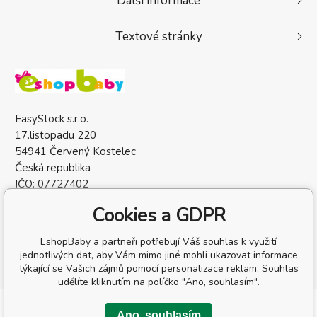
Další informace
Textové stránky
EasyStock s.r.o.
17.listopadu 220
54941 Červený Kostelec
Česká republika
IČO: 07727402
DIČ: CZ07727402
Cookies a GDPR
EshopBaby a partneři potřebují Váš souhlas k využití
jednotlivých dat, aby Vám mimo jiné mohli ukazovat informace
týkající se Vašich zájmů pomocí personalizace reklam. Souhlas
udělíte kliknutím na políčko "Ano, souhlasím".
Copyright © 2026 EasyStock s.r.o.
Ano, souhlasím