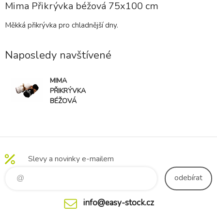
Mima Přikrývka béžová 75x100 cm
Měkká přikrývka pro chladnější dny.
Naposledy navštívené
MIMA
PŘIKRÝVKA
BÉŽOVÁ
75X100 CM
DOPRODEJ
Slevy a novinky e-mailem
odebírat
info@easy-stock.cz