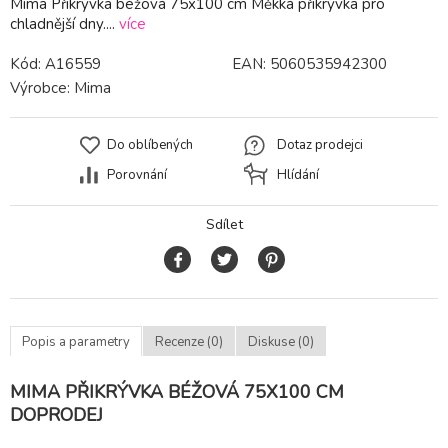
Mima Přikrývka béžová 75x100 cm Měkká přikrývka pro
chladnější dny....
více
Kód:
A16559
EAN:
5060535942300
Výrobce:
Mima
Do oblíbených
Dotaz prodejci
Porovnání
Hlídání
Sdílet
Popis a parametry
Recenze (0)
Diskuse (0)
MIMA PŘIKRÝVKA BÉŽOVÁ 75X100 CM
DOPRODEJ