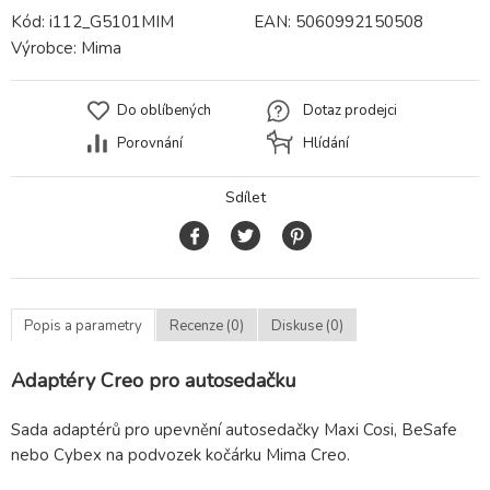
Kód:
i112_G5101MIM
EAN:
5060992150508
Výrobce:
Mima
Do oblíbených
Dotaz prodejci
Porovnání
Hlídání
Sdílet
Popis a parametry
Recenze (0)
Diskuse (0)
Adaptéry Creo pro autosedačku
Sada adaptérů pro upevnění autosedačky Maxi Cosi, BeSafe
nebo Cybex na podvozek kočárku Mima Creo.