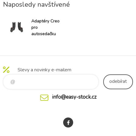
Naposledy navštívené
Adaptéry Creo
pro
autosedačku
Slevy a novinky e-mailem
odebírat
info@easy-stock.cz