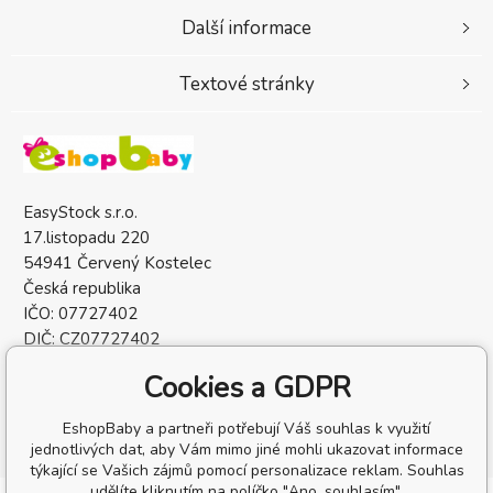
Další informace
Textové stránky
EasyStock s.r.o.
17.listopadu 220
54941 Červený Kostelec
Česká republika
IČO: 07727402
DIČ: CZ07727402
Cookies a GDPR
EshopBaby a partneři potřebují Váš souhlas k využití
jednotlivých dat, aby Vám mimo jiné mohli ukazovat informace
týkající se Vašich zájmů pomocí personalizace reklam. Souhlas
udělíte kliknutím na políčko "Ano, souhlasím".