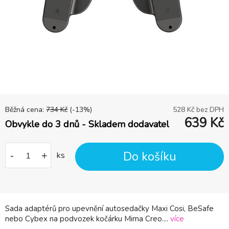
Běžná cena:
734
Kč
(-
13
%)
528
Kč bez DPH
639
Kč
Obvykle do 3 dnů - Skladem dodavatel
Do košíku
-
+
ks
Sada adaptérů pro upevnění autosedačky Maxi Cosi, BeSafe
nebo Cybex na podvozek kočárku Mima Creo....
více