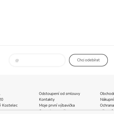
Chci
odebírat
.
Odstoupení od smlouvy
Obchod
20
Kontakty
Nákupní
 Kostelec
Moje první výbavička
Ochrana
a
Ceny dopravného
zákazní