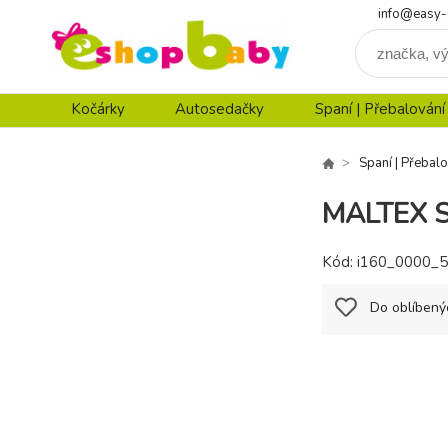
info@easy-
Kočárky
Autosedačky
Spaní | Přebalování
Spaní | Přebalo
MALTEX So
Kód:
i160_0000_
Do oblíbený