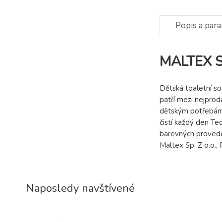
Popis a par
MALTEX So
Dětská toaletní so
patří mezi nejpro
dětským potřebám 
čistí každý den Te
barevných provede
Maltex Sp. Z o.o.
Naposledy navštívené