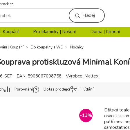
stock.cz
Hledej
 | Koupání
Pro Maminky | Nošení
Doma | Krmení
vání | Koupání
Do koupelny a WC
Nočníky
uprava protiskluzová Minimal Koní
56-SET
EAN:
5903067008758
Výrobce:
Maltex
ch
Porovnání
Dotaz prodejci
Hlídání
Dětská toale
-
13
%
osvojit si sa
patří mezi n
samostatnost