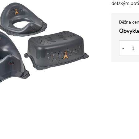
dětským potř
Běžná ce
Obvykle
-