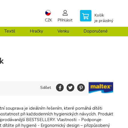
Košík
CZK
Přihlásit
je prázdný
Textil
Hračky
Venku
Doporučené
k
Sdílet
tní souprava je ideálním řešením, které pomáhá dítěti
mostatnost při každodenních hygienických návycích. Produkt
ejprodávanější BESTSELLERY. Vlastnosti: - Podporuje
 dítěte při hygieně - Ergonomický design – přizpůsobený