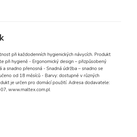
k
tnost při každodenních hygienických návycích. Produkt
te při hygieně - Ergonomický design – přizpůsobený
á a snadno přenosná - Snadná údržba – snadno se
oručeno od 18 měsíců - Barvy: dostupné v různých
ukt je určen pro domácí použití. Adresa dodavatele:
6–07, www.maltex.com.pl