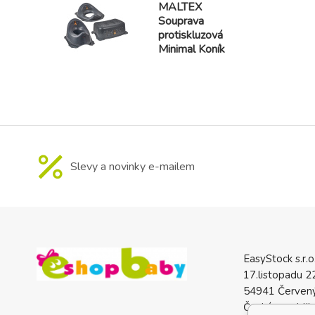
MALTEX
Souprava
protiskluzová
Minimal Koník
Slevy a novinky e-mailem
EasyStock s.r.o
17.listopadu 2
54941 Červený
Česká republik