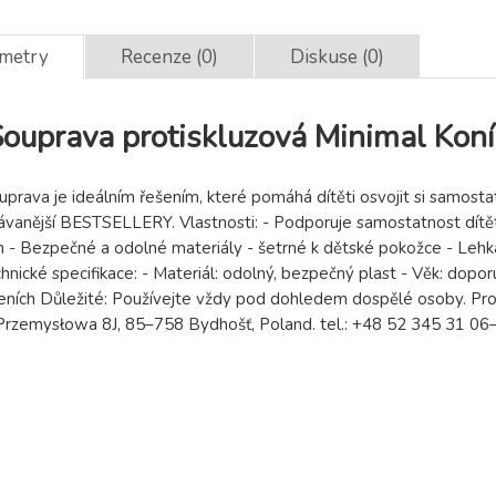
ametry
Recenze (0)
Diskuse (0)
uprava protiskluzová Minimal Koní
uprava je ideálním řešením, které pomáhá dítěti osvojit si samosta
dávanější BESTSELLERY. Vlastnosti: - Podporuje samostatnost dítě
- Bezpečné a odolné materiály - šetrné k dětské pokožce - Lehk
chnické specifikace: - Materiál: odolný, bezpečný plast - Věk: dop
ních Důležité: Používejte vždy pod dohledem dospělé osoby. Prod
, Przemysłowa 8J, 85–758 Bydhošť, Poland. tel.: +48 52 345 31 0