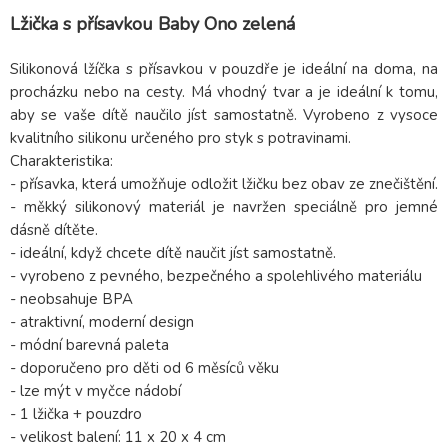
Lžička s přísavkou Baby Ono zelená
Silikonová lžíčka s přísavkou v pouzdře je ideální na doma, na
procházku nebo na cesty. Má vhodný tvar a je ideální k tomu,
aby se vaše dítě naučilo jíst samostatně. Vyrobeno z vysoce
kvalitního silikonu určeného pro styk s potravinami.
Charakteristika:
- přísavka, která umožňuje odložit lžičku bez obav ze znečištění.
- měkký silikonový materiál je navržen speciálně pro jemné
dásně dítěte.
- ideální, když chcete dítě naučit jíst samostatně.
- vyrobeno z pevného, bezpečného a spolehlivého materiálu
- neobsahuje BPA
- atraktivní, moderní design
- módní barevná paleta
- doporučeno pro děti od 6 měsíců věku
- lze mýt v myčce nádobí
- 1 lžička + pouzdro
- velikost balení: 11 x 20 x 4 cm