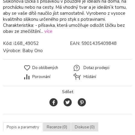
Silikonová lžíčka s přísavkou v pouzdře je ideální na doma, na
procházku nebo na cesty. Má vhodný tvar a je ideální k tomu,
aby se vaše dítě naučilo jíst samostatně. Vyrobeno z vysoce
kvalitního silikonu určeného pro styk s potravinami.
Charakteristika: - přísavka, která umožňuje odložit lžičku bez
obav ze znečištění...
více
Kód:
i168_49052
EAN:
5901435409848
Výrobce:
Baby Ono
Do oblíbených
Dotaz prodejci
Porovnání
Hlídání
Sdílet
Popis a parametry
Recenze (0)
Diskuse (0)