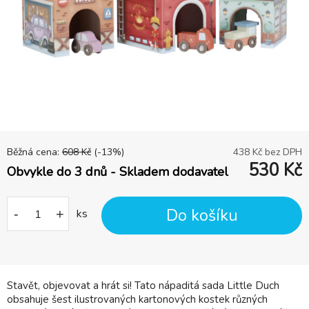
Běžná cena:
608
Kč
(-
13
%)
438
Kč bez DPH
530
Kč
Obvykle do 3 dnů - Skladem dodavatel
Do košíku
-
+
ks
Stavět, objevovat a hrát si! Tato nápaditá sada Little Duch
obsahuje šest ilustrovaných kartonových kostek různých