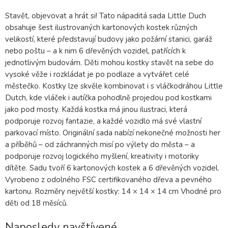
Stavět, objevovat a hrát si! Tato nápaditá sada Little Duch
obsahuje šest ilustrovaných kartonových kostek různých
velikostí, které představují budovy jako požární stanici, garáž
nebo poštu – a k nim 6 dřevěných vozidel, patřících k
jednotlivým budovám. Děti mohou kostky stavět na sebe do
vysoké věže i rozkládat je po podlaze a vytvářet celé
městečko. Kostky lze skvěle kombinovat i s vláčkodráhou Little
Dutch, kde vláček i autíčka pohodlně projedou pod kostkami
jako pod mosty. Každá kostka má jinou ilustraci, která
podporuje rozvoj fantazie, a každé vozidlo má své vlastní
parkovací místo. Originální sada nabízí nekonečné možnosti her
a příběhů – od záchranných misí po výlety do města – a
podporuje rozvoj logického myšlení, kreativity i motoriky
dítěte. Sadu tvoří 6 kartonových kostek a 6 dřevěných vozidel.
Vyrobeno z odolného FSC certifikovaného dřeva a pevného
kartonu. Rozměry největší kostky: 14 × 14 × 14 cm Vhodné pro
děti od 18 měsíců.
Naposledy navštívené