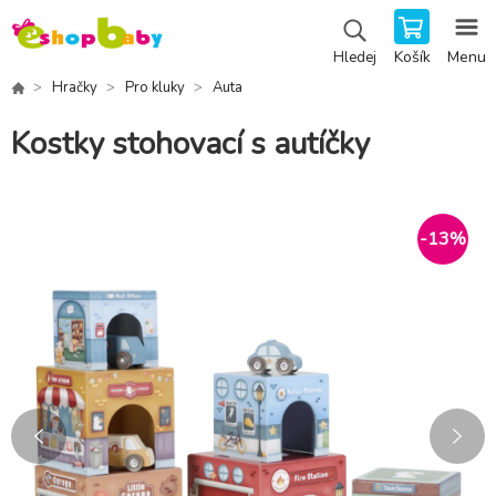
Košík
Menu
Hledej
Hračky
Pro kluky
Auta
Kostky stohovací s autíčky
-
13
%