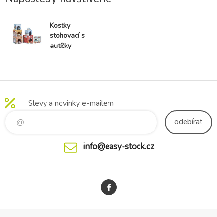
Kostky
stohovací s
autíčky
Slevy a novinky e-mailem
odebírat
info@easy-stock.cz