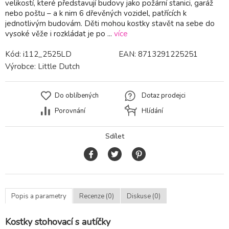
velikostí, které představují budovy jako požární stanici, garáž
nebo poštu – a k nim 6 dřevěných vozidel, patřících k
jednotlivým budovám. Děti mohou kostky stavět na sebe do
vysoké věže i rozkládat je po ...
více
Kód:
i112_2525LD
EAN:
8713291225251
Výrobce:
Little Dutch
Do oblíbených
Dotaz prodejci
Porovnání
Hlídání
Sdílet
Popis a parametry
Recenze (0)
Diskuse (0)
Kostky stohovací s autíčky