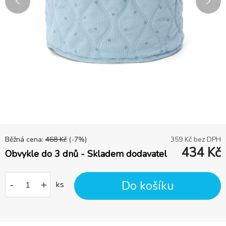
Běžná cena:
468
Kč
(-
7
%)
359
Kč bez DPH
434
Kč
Obvykle do 3 dnů - Skladem dodavatel
Do košíku
-
+
ks