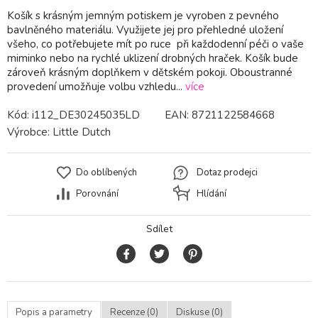
Košík s krásným jemným potiskem je vyroben z pevného
bavlněného materiálu. Využijete jej pro přehledné uložení
všeho, co potřebujete mít po ruce při každodenní péči o vaše
miminko nebo na rychlé uklizení drobných hraček. Košík bude
zároveň krásným doplňkem v dětském pokoji. Oboustranné
provedení umožňuje volbu vzhledu...
více
Kód:
i112_DE30245035LD
EAN:
8721122584668
Výrobce:
Little Dutch
Do oblíbených
Dotaz prodejci
Porovnání
Hlídání
Sdílet
Popis a parametry
Recenze (0)
Diskuse (0)