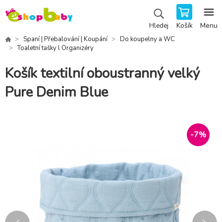
Košík
Menu
Hledej
Spaní | Přebalování | Koupání
Do koupelny a WC
Toaletní tašky l Organizéry
Košík textilní oboustranný velký
Pure Denim Blue
-
7
%