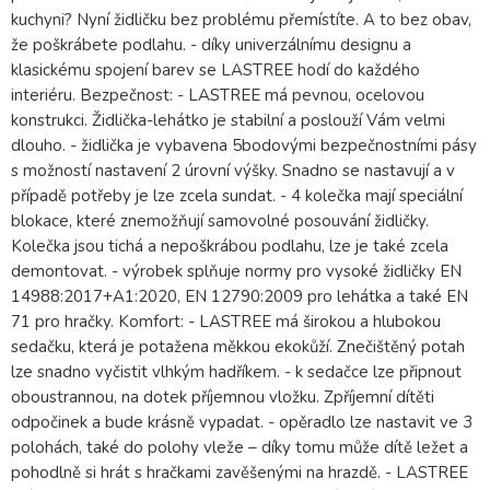
kuchyni? Nyní židličku bez problému přemístíte. A to bez obav,
že poškrábete podlahu. - díky univerzálnímu designu a
klasickému spojení barev se LASTREE hodí do každého
interiéru. Bezpečnost: - LASTREE má pevnou, ocelovou
konstrukci. Židlička-lehátko je stabilní a poslouží Vám velmi
dlouho. - židlička je vybavena 5bodovými bezpečnostními pásy
s možností nastavení 2 úrovní výšky. Snadno se nastavují a v
případě potřeby je lze zcela sundat. - 4 kolečka mají speciální
blokace, které znemožňují samovolné posouvání židličky.
Kolečka jsou tichá a nepoškrábou podlahu, lze je také zcela
demontovat. - výrobek splňuje normy pro vysoké židličky EN
14988:2017+A1:2020, EN 12790:2009 pro lehátka a také EN
71 pro hračky. Komfort: - LASTREE má širokou a hlubokou
sedačku, která je potažena měkkou ekokůží. Znečištěný potah
lze snadno vyčistit vlhkým hadříkem. - k sedačce lze připnout
oboustrannou, na dotek příjemnou vložku. Zpříjemní dítěti
odpočinek a bude krásně vypadat. - opěradlo lze nastavit ve 3
polohách, také do polohy vleže – díky tomu může dítě ležet a
pohodlně si hrát s hračkami zavěšenými na hrazdě. - LASTREE