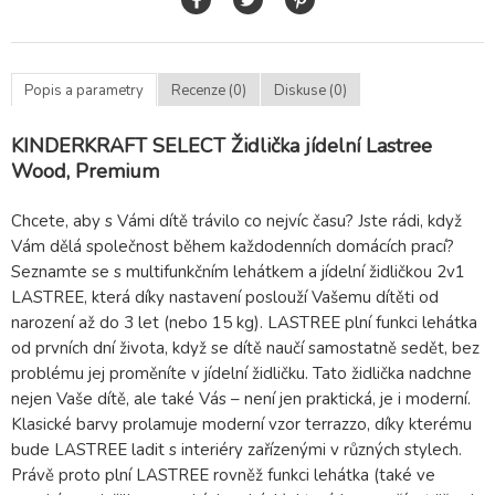
Popis a parametry
Recenze (0)
Diskuse (0)
KINDERKRAFT SELECT Židlička jídelní Lastree
Wood, Premium
Chcete, aby s Vámi dítě trávilo co nejvíc času? Jste rádi, když
Vám dělá společnost během každodenních domácích prací?
Seznamte se s multifunkčním lehátkem a jídelní židličkou 2v1
LASTREE, která díky nastavení poslouží Vašemu dítěti od
narození až do 3 let (nebo 15 kg). LASTREE plní funkci lehátka
od prvních dní života, když se dítě naučí samostatně sedět, bez
problému jej proměníte v jídelní židličku. Tato židlička nadchne
nejen Vaše dítě, ale také Vás – není jen praktická, je i moderní.
Klasické barvy prolamuje moderní vzor terrazzo, díky kterému
bude LASTREE ladit s interiéry zařízenými v různých stylech.
Právě proto plní LASTREE rovněž funkci lehátka (také ve