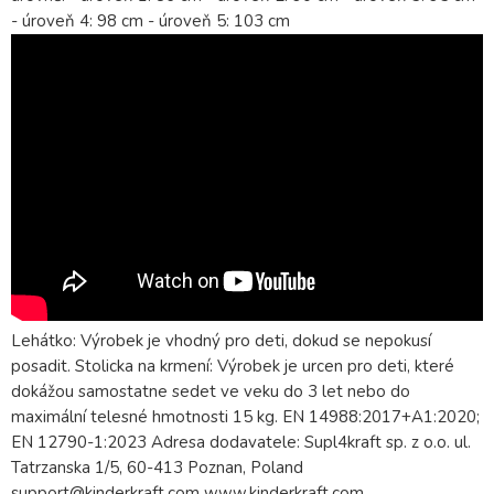
- úroveň 4: 98 cm - úroveň 5: 103 cm
Lehátko: Výrobek je vhodný pro deti, dokud se nepokusí
posadit. Stolicka na krmení: Výrobek je urcen pro deti, které
dokážou samostatne sedet ve veku do 3 let nebo do
maximální telesné hmotnosti 15 kg. EN 14988:2017+A1:2020;
EN 12790-1:2023 Adresa dodavatele: Supl4kraft sp. z o.o. ul.
Tatrzanska 1/5, 60-413 Poznan, Poland
support@kinderkraft.com www.kinderkraft.com