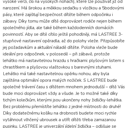
vysoké verzi, čili na vysokých nohách), které lze používat již od
narození. Má širokou a měkkou sedačku s vložkou a 5bodovými
pásy, které zajišťují bezpečnost dítěte během odpočinku i
zábavy. Díky tomu může dítě doprovázet rodiče nejen během
společného jídla, ale také během každodenních domácích
povinností. Aby se dítě cítilo ještě pohodlněji, má LASTREE 3-
stupňové nastavení opěradla, až do polohy vleže. Přizpůsobíte
jej požadavkům a aktuální náladě dítěte. Poloha vleže bude
ideální pro odpočinek, v polosedě – při zábavě, protože
lehátko má nastavitelnou hrazdu s hračkami: plyšovým listem s
chrastítkem a plyšovou vlaštovkou s barevnými stuhami.
Lehátko má také nastavitelnou opěrku nohou, aby byla
zajištěna optimální opora malých nožiček. S LASTREE bude
společné trávení času s dítětem mnohem jednodušší – dítě Vás
bude moci doprovázet vždy a všude. Je to možné také díky
tichým kolečkům, kterými jsou ukončeny nohy židličky-lehátka.
Bez problému přemístíte lehátko z jedné místnosti do druhé!
Díky dodatečnému košíku na drobnosti budete moci rychle
vytáhnout vlhčený ubrousek a utřít dítěti třeba zamazanou
pusinku. LASTREE je univerzální jídelní židlička – odlišuje se