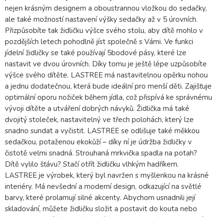
nejen krásným designem a oboustrannou vložkou do sedačky,
ale také možností nastavení výšky sedačky až v 5 úrovních.
Přizpůsobíte tak židličku výšce svého stolu, aby dítě mohlo v
pozdějších letech pohodlně jíst společně s Vámi. Ve funkci
jídelní židličky se také používají 5bodové pásy, které lze
nastavit ve dvou úrovních. Díky tomu je ještě lépe uzpůsobíte
výšce svého dítěte. LASTREE má nastavitelnou opěrku nohou
a jednu dodatečnou, která bude ideální pro menší děti. Zajišťuje
optimální oporu nožiček během jídla, což přispívá ke správnému
vývoji dítěte a utváření dobrých návyků. Židlička má také
dvojitý stoleček, nastavitelný ve třech polohách, který lze
snadno sundat a vyčistit. LASTREE se odlišuje také měkkou
sedačkou, potaženou ekokůží – díky ní je údržba židličky v
čistotě velmi snadná. Strouhaná mrkvička spadla na potah?
Dítě vylilo šťávu? Stačí otřít židličku vlhkým hadříkem.
LASTREE je výrobek, který byl navržen s myšlenkou na krásné
interiéry. Má nevšední a moderní design, odkazující na světlé
barvy, které prolamují silné akcenty. Abychom usnadnili její
skladování, můžete židličku složit a postavit do kouta nebo