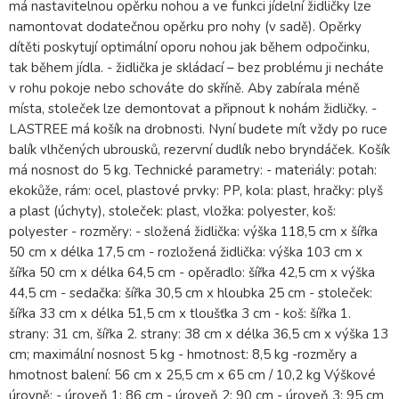
má nastavitelnou opěrku nohou a ve funkci jídelní židličky lze
namontovat dodatečnou opěrku pro nohy (v sadě). Opěrky
dítěti poskytují optimální oporu nohou jak během odpočinku,
tak během jídla. - židlička je skládací – bez problému ji necháte
v rohu pokoje nebo schováte do skříně. Aby zabírala méně
místa, stoleček lze demontovat a připnout k nohám židličky. -
LASTREE má košík na drobnosti. Nyní budete mít vždy po ruce
balík vlhčených ubrousků, rezervní dudlík nebo bryndáček. Košík
má nosnost do 5 kg. Technické parametry: - materiály: potah:
ekokůže, rám: ocel, plastové prvky: PP, kola: plast, hračky: plyš
a plast (úchyty), stoleček: plast, vložka: polyester, koš:
polyester - rozměry: - složená židlička: výška 118,5 cm x šířka
50 cm x délka 17,5 cm - rozložená židlička: výška 103 cm x
šířka 50 cm x délka 64,5 cm - opěradlo: šířka 42,5 cm x výška
44,5 cm - sedačka: šířka 30,5 cm x hloubka 25 cm - stoleček:
šířka 33 cm x délka 51,5 cm x tloušťka 3 cm - koš: šířka 1.
strany: 31 cm, šířka 2. strany: 38 cm x délka 36,5 cm x výška 13
cm; maximální nosnost 5 kg - hmotnost: 8,5 kg -rozměry a
hmotnost balení: 56 cm x 25,5 cm x 65 cm / 10,2 kg Výškové
úrovně: - úroveň 1: 86 cm - úroveň 2: 90 cm - úroveň 3: 95 cm