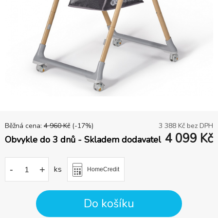
Běžná cena:
4 960
Kč
(-
17
%)
3 388
Kč bez DPH
4 099
Kč
Obvykle do 3 dnů - Skladem dodavatel
-
+
ks
HomeCredit
Do košíku