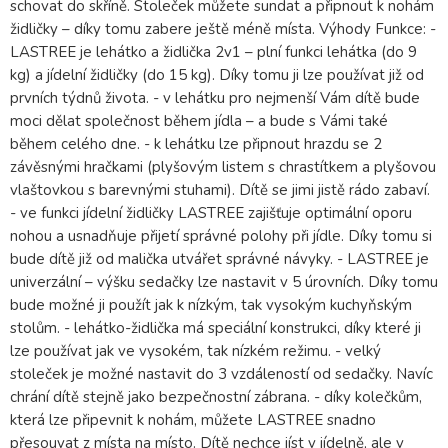
schovat do skříně. Stoleček můžete sundat a připnout k nohám
židličky – díky tomu zabere ještě méně místa. Výhody Funkce: -
LASTREE je lehátko a židlička 2v1 – plní funkci lehátka (do 9
kg) a jídelní židličky (do 15 kg). Díky tomu ji lze používat již od
prvních týdnů života. - v lehátku pro nejmenší Vám dítě bude
moci dělat společnost během jídla – a bude s Vámi také
během celého dne. - k lehátku lze připnout hrazdu se 2
závěsnými hračkami (plyšovým listem s chrastítkem a plyšovou
vlaštovkou s barevnými stuhami). Dítě se jimi jistě rádo zabaví.
- ve funkci jídelní židličky LASTREE zajišťuje optimální oporu
nohou a usnadňuje přijetí správné polohy při jídle. Díky tomu si
bude dítě již od malička utvářet správné návyky. - LASTREE je
univerzální – výšku sedačky lze nastavit v 5 úrovních. Díky tomu
bude možné ji použít jak k nízkým, tak vysokým kuchyňským
stolům. - lehátko-židlička má speciální konstrukci, díky které ji
lze používat jak ve vysokém, tak nízkém režimu. - velký
stoleček je možné nastavit do 3 vzdáleností od sedačky. Navíc
chrání dítě stejně jako bezpečnostní zábrana. - díky kolečkům,
která lze připevnit k nohám, můžete LASTREE snadno
přesouvat z místa na místo. Dítě nechce jíst v jídelně, ale v