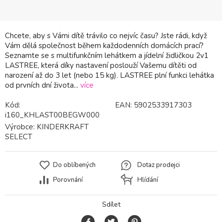
Chcete, aby s Vámi dítě trávilo co nejvíc času? Jste rádi, když
Vám dělá společnost během každodenních domácích prací?
Seznamte se s multifunkčním lehátkem a jídelní židličkou 2v1
LASTREE, která díky nastavení poslouží Vašemu dítěti od
narození až do 3 let (nebo 15 kg). LASTREE plní funkci lehátka
od prvních dní života...
více
Kód:
EAN:
5902533917303
i160_KHLAST00BEGW000
Výrobce:
KINDERKRAFT
SELECT
Do oblíbených
Dotaz prodejci
Porovnání
Hlídání
Sdílet