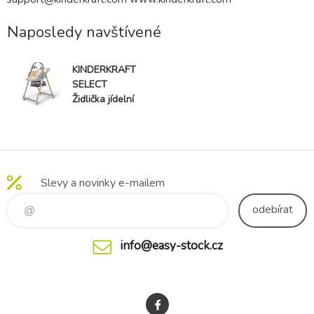
Naposledy navštívené
KINDERKRAFT
SELECT
Židlička jídelní
Lastree Wood,
Premium
Slevy a novinky e-mailem
odebírat
info@easy-stock.cz