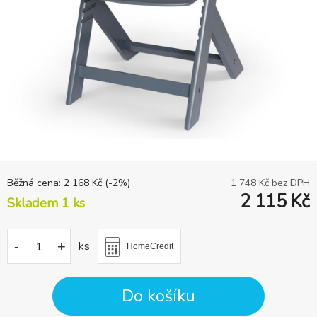
Běžná cena:
2 168
Kč
(-
2
%)
1 748
Kč bez DPH
2 115
Kč
Skladem 1
ks
-
+
ks
HomeCredit
Do košíku