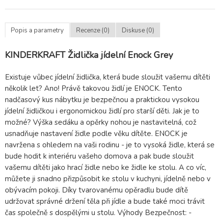
Popis a parametry
Recenze (0)
Diskuse (0)
KINDERKRAFT Židlička jídelní Enock Grey
Existuje vůbec jídelní židlička, která bude sloužit vašemu dítěti
několik let? Ano! Právě takovou židlí je ENOCK. Tento
nadčasový kus nábytku je bezpečnou a praktickou vysokou
jídelní židličkou i ergonomickou židlí pro starší děti. Jak je to
možné? Výška sedáku a opěrky nohou je nastavitelná, což
usnadňuje nastavení židle podle věku dítěte. ENOCK je
navržena s ohledem na vaši rodinu - je to vysoká židle, která se
bude hodit k interiéru vašeho domova a pak bude sloužit
vašemu dítěti jako hrací židle nebo ke židle ke stolu. A co víc,
můžete ji snadno přizpůsobit ke stolu v kuchyni, jídelně nebo v
obývacím pokoji. Díky tvarovanému opěradlu bude dítě
udržovat správné držení těla při jídle a bude také moci trávit
čas společně s dospělými u stolu. Výhody Bezpečnost: -