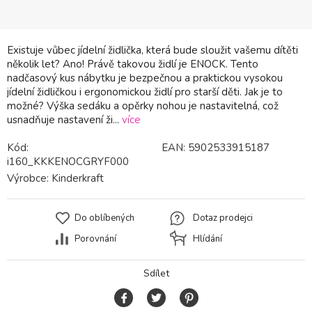
Existuje vůbec jídelní židlička, která bude sloužit vašemu dítěti
několik let? Ano! Právě takovou židlí je ENOCK. Tento
nadčasový kus nábytku je bezpečnou a praktickou vysokou
jídelní židličkou i ergonomickou židlí pro starší děti. Jak je to
možné? Výška sedáku a opěrky nohou je nastavitelná, což
usnadňuje nastavení ži...
více
Kód:
EAN:
5902533915187
i160_KKKENOCGRYF000
Výrobce:
Kinderkraft
Do oblíbených
Dotaz prodejci
Porovnání
Hlídání
Sdílet