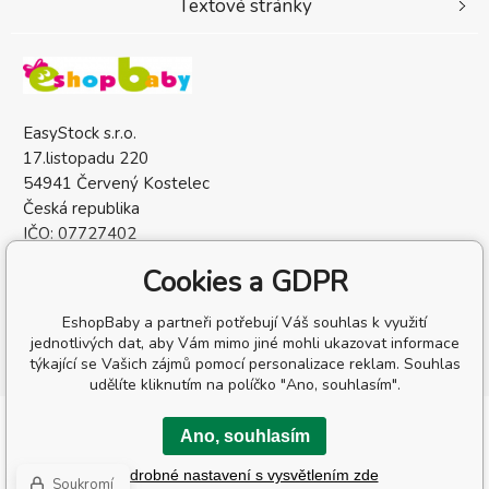
Textové stránky
EasyStock s.r.o.
17.listopadu 220
54941 Červený Kostelec
Česká republika
IČO: 07727402
DIČ: CZ07727402
Cookies a GDPR
EshopBaby a partneři potřebují Váš souhlas k využití
jednotlivých dat, aby Vám mimo jiné mohli ukazovat informace
týkající se Vašich zájmů pomocí personalizace reklam. Souhlas
udělíte kliknutím na políčko "Ano, souhlasím".
Copyright © 2026 EasyStock s.r.o.
Ano, souhlasím
Všechna práva vyhrazena.
Podrobné nastavení s vysvětlením zde
WWW stránky
dodal
BINARGON.cz
-
Mapa stránek
Soukromí