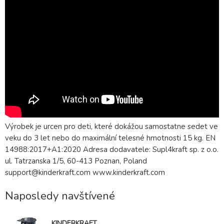
Výrobek je urcen pro deti, které dokážou samostatne sedet ve
veku do 3 let nebo do maximální telesné hmotnosti 15 kg. EN
14988:2017+A1:2020 Adresa dodavatele: Supl4kraft sp. z o.o.
ul. Tatrzanska 1/5, 60-413 Poznan, Poland
support@kinderkraft.com www.kinderkraft.com
Naposledy navštívené
KINDERKRAFT