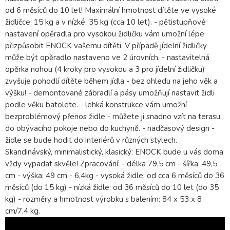
od 6 měsíců do 10 let! Maximální hmotnost dítěte ve vysoké
židličce: 15 kg a v nízké: 35 kg (cca 10 let). - pětistupňové
nastavení opěradla pro vysokou židličku vám umožní lépe
přizpůsobit ENOCK vašemu dítěti. V případě jídelní židličky
může být opěradlo nastaveno ve 2 úrovních. - nastavitelná
opěrka nohou (4 kroky pro vysokou a 3 pro jídelní židličku)
zvyšuje pohodlí dítěte během jídla - bez ohledu na jeho věk a
výšku! - demontované zábradlí a pásy umožňují nastavit židli
podle věku batolete. - lehká konstrukce vám umožní
bezproblémový přenos židle - můžete ji snadno vzít na terasu,
do obývacího pokoje nebo do kuchyně. - nadčasový design -
židle se bude hodit do interiérů v různých stylech.
Skandinávský, minimalistický, klasický: ENOCK bude u vás doma
vždy vypadat skvěle! Zpracování: - délka 79,5 cm - šířka: 49,5
cm - výška: 49 cm - 6,4kg - vysoká židle: od cca 6 měsíců do 36
měsíců (do 15 kg) - nízká židle: od 36 měsíců do 10 let (do 35
kg) - rozměry a hmotnost výrobku s balením: 84 x 53 x 8
cm/7,4 kg.