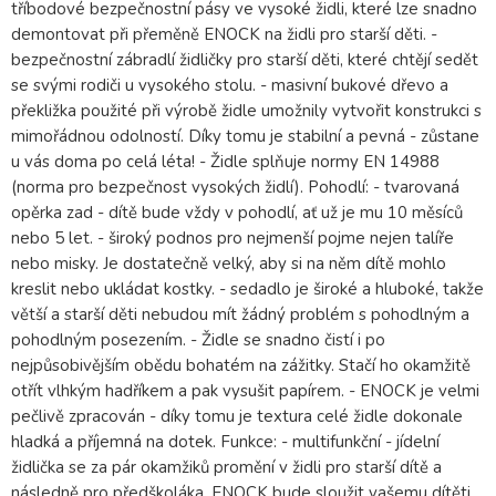
tříbodové bezpečnostní pásy ve vysoké židli, které lze snadno
demontovat při přeměně ENOCK na židli pro starší děti. -
bezpečnostní zábradlí židličky pro starší děti, které chtějí sedět
se svými rodiči u vysokého stolu. - masivní bukové dřevo a
překližka použité při výrobě židle umožnily vytvořit konstrukci s
mimořádnou odolností. Díky tomu je stabilní a pevná - zůstane
u vás doma po celá léta! - Židle splňuje normy EN 14988
(norma pro bezpečnost vysokých židlí). Pohodlí: - tvarovaná
opěrka zad - dítě bude vždy v pohodlí, ať už je mu 10 měsíců
nebo 5 let. - široký podnos pro nejmenší pojme nejen talíře
nebo misky. Je dostatečně velký, aby si na něm dítě mohlo
kreslit nebo ukládat kostky. - sedadlo je široké a hluboké, takže
větší a starší děti nebudou mít žádný problém s pohodlným a
pohodlným posezením. - Židle se snadno čistí i po
nejpůsobivějším obědu bohatém na zážitky. Stačí ho okamžitě
otřít vlhkým hadříkem a pak vysušit papírem. - ENOCK je velmi
pečlivě zpracován - díky tomu je textura celé židle dokonale
hladká a příjemná na dotek. Funkce: - multifunkční - jídelní
židlička se za pár okamžiků promění v židli pro starší dítě a
následně pro předškoláka. ENOCK bude sloužit vašemu dítěti