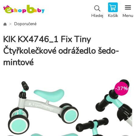
Košík
Menu
Hledej
Doporučené
KIK KX4746_1 Fix Tiny
Čtyřkolečkové odrážedlo šedo-
mintové
-
37
%