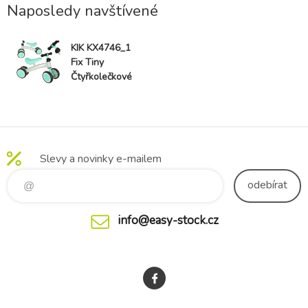
kolo
Naposledy navštívené
KIK KX4746_1
Fix Tiny
Čtyřkolečkové
odrážedlo
šedo-mintové
Slevy a novinky e-mailem
odebírat
info@easy-stock.cz