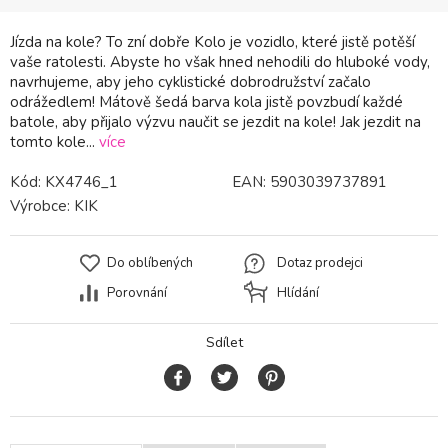
Jízda na kole? To zní dobře Kolo je vozidlo, které jistě potěší
vaše ratolesti. Abyste ho však hned nehodili do hluboké vody,
navrhujeme, aby jeho cyklistické dobrodružství začalo
odrážedlem! Mátově šedá barva kola jistě povzbudí každé
batole, aby přijalo výzvu naučit se jezdit na kole! Jak jezdit na
tomto kole...
více
Kód:
KX4746_1
EAN:
5903039737891
Výrobce:
KIK
Do oblíbených
Dotaz prodejci
Porovnání
Hlídání
Sdílet