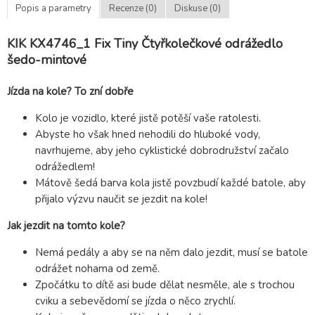
Popis a parametry
Recenze (0)
Diskuse (0)
KIK KX4746_1 Fix Tiny Čtyřkolečkové odrážedlo
šedo-mintové
Jízda na kole? To zní dobře
Kolo je vozidlo, které jistě potěší vaše ratolesti.
Abyste ho však hned nehodili do hluboké vody,
navrhujeme, aby jeho cyklistické dobrodružství začalo
odrážedlem!
Mátově šedá barva kola jistě povzbudí každé batole, aby
přijalo výzvu naučit se jezdit na kole!
Jak jezdit na tomto kole?
Nemá pedály a aby se na něm dalo jezdit, musí se batole
odrážet nohama od země.
Zpočátku to dítě asi bude dělat nesměle, ale s trochou
cviku a sebevědomí se jízda o něco zrychlí.