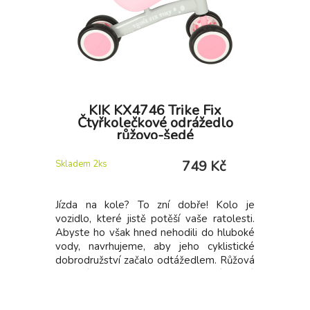
KIK KX4746 Trike Fix
Čtyřkolečkové odrážedlo
růžovo-šedé
749 Kč
Skladem 2
ks
Jízda na kole? To zní dobře! Kolo je
vozidlo, které jistě potěší vaše ratolesti.
Abyste ho však hned nehodili do hluboké
vody, navrhujeme, aby jeho cyklistické
dobrodružství začalo odtážedlem. Růžová
a šedá barva kola jistě povzbudí každé
batole, aby přijalo výzvu naučit se jezdit
na kole. Jak jezdit na tomto kole? Takové