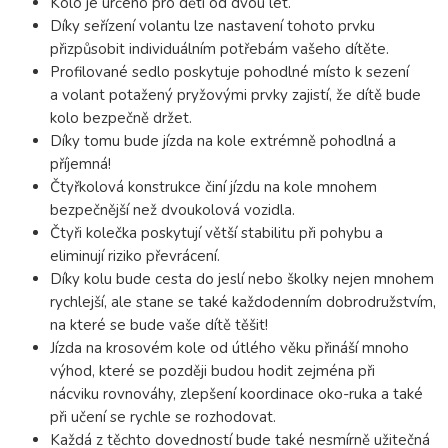
Kolo je určeno pro děti od dvou let.
Díky seřízení volantu lze nastavení tohoto prvku
přizpůsobit individuálním potřebám vašeho dítěte.
Profilované sedlo poskytuje pohodlné místo k sezení
a volant potažený pryžovými prvky zajistí, že dítě bude
kolo bezpečně držet.
Díky tomu bude jízda na kole extrémně pohodlná a
příjemná!
Čtyřkolová konstrukce činí jízdu na kole mnohem
bezpečnější než dvoukolová vozidla.
Čtyři kolečka poskytují větší stabilitu při pohybu a
eliminují riziko převrácení.
Díky kolu bude cesta do jeslí nebo školky nejen mnohem
rychlejší, ale stane se také každodenním dobrodružstvím,
na které se bude vaše dítě těšit!
Jízda na krosovém kole od útlého věku přináší mnoho
výhod, které se později budou hodit zejména při
nácviku rovnováhy, zlepšení koordinace oko-ruka a také
při učení se rychle se rozhodovat.
Každá z těchto dovedností bude také nesmírně užitečná