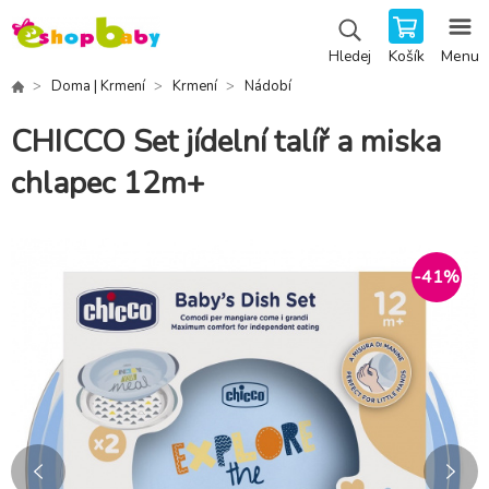
Košík
Menu
Hledej
Doma | Krmení
Krmení
Nádobí
CHICCO Set jídelní talíř a miska
chlapec 12m+
-
41
%