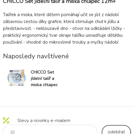
CHICCO Set jídelní talíř a miska chlapec 12m+
Talířek a miska, které dětem pomáhají učit se jíst z nádobí
zábavnou cestou díky grafice, která stimuluje chuť k jídlu a
představivost. - neklouzavé dno - otvor na odkládání lžičky -
praktický ergonomický tvar okraje talířku usnadňuje děťátku
používání - vhodné do mikrovlnné trouby a myčky nádobí
Naposledy navštívené
CHICCO Set
jídelní talíř a
miska chlapec
12m+
Slevy a novinky e-mailem
odebírat