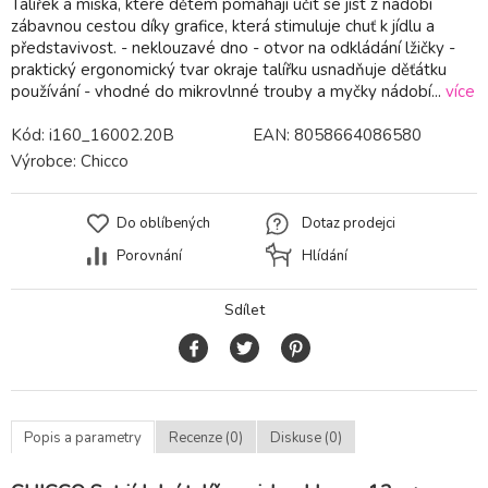
Talířek a miska, které dětem pomáhají učit se jíst z nádobí
zábavnou cestou díky grafice, která stimuluje chuť k jídlu a
představivost. - neklouzavé dno - otvor na odkládání lžičky -
praktický ergonomický tvar okraje talířku usnadňuje děťátku
používání - vhodné do mikrovlnné trouby a myčky nádobí...
více
Kód:
i160_16002.20B
EAN:
8058664086580
Výrobce:
Chicco
Do oblíbených
Dotaz prodejci
Porovnání
Hlídání
Sdílet
Popis a parametry
Recenze (0)
Diskuse (0)