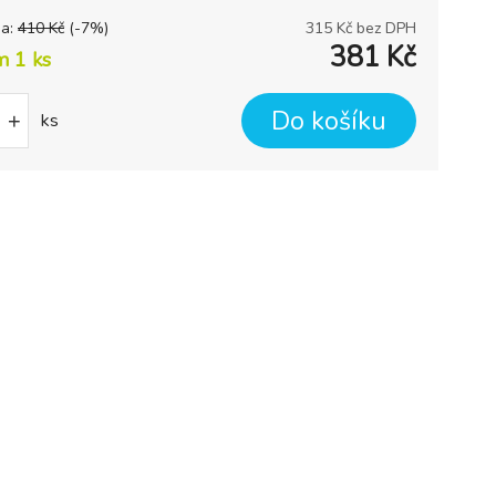
na:
410
Kč
(-
7
%)
315
Kč bez DPH
381
Kč
m 1
ks
Do košíku
+
ks