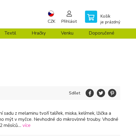
Košík
CZK
Přihlásit
je prázdný
Textil
Hračky
Venku
Doporučené
Sdílet
ní sadu z melaminu tvoří talířek, miska, kelímek, lžička a
žno mýt v myčce. Nevhodné do mikrovlnné trouby. Vhodné
2 měsíců....
více