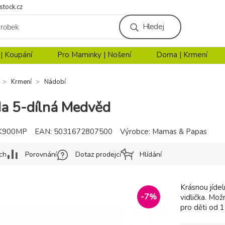
stock.cz
Hledej
 | Koupání
Pro Maminky | Nošení
Doma | Krmení
Krmení
Nádobí
ada 5-dílná Medvěd
K900MP
EAN:
5031672807500
Výrobce:
Mamas & Papas
ch
Porovnání
Dotaz prodejci
Hlídání
Krásnou jídel
-
7
%
vidlička. Mo
pro děti od 1