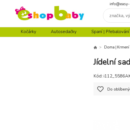
info@easy-
Kočárky
Autosedačky
Spaní | Přebalování
Doma | Krmení
Jídelní s
Kód:
i112_5586A
Do oblíbený