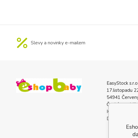
Slevy a novinky e-mailem
EasyStock s.r.o
17.listopadu 2
54941 Červený
Česká republik
IČO: 0772740
DIČ: CZ07727
Esho
da