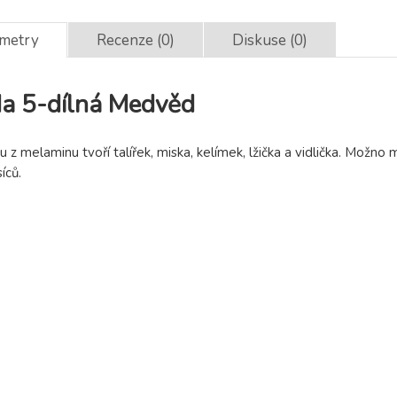
ametry
Recenze (0)
Diskuse (0)
ada 5-dílná Medvěd
du z melaminu tvoří talířek, miska, kelímek, lžička a vidlička. Mo
íců.