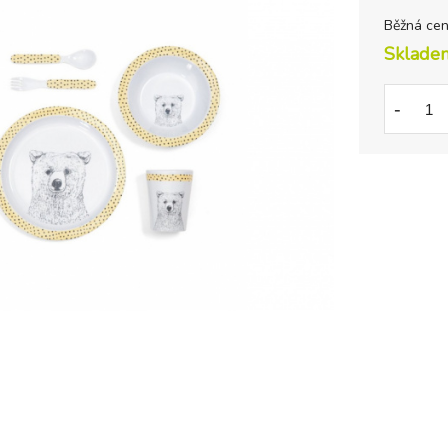
Běžná ce
Sklade
-