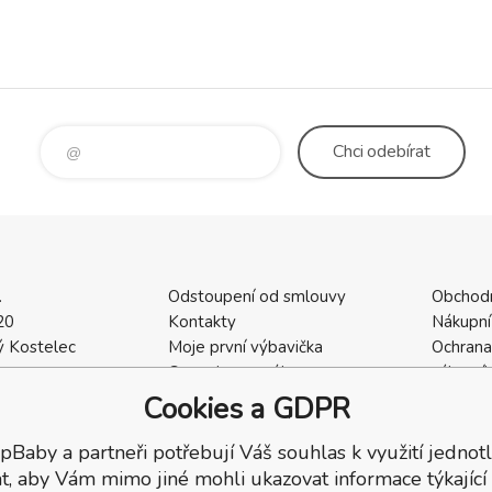
Chci
odebírat
.
Odstoupení od smlouvy
Obchod
20
Kontakty
Nákupní
 Kostelec
Moje první výbavička
Ochrana
a
Ceny dopravného
zákazní
2
Vrácení zboží / Reklamace
Cookies
Cookies a GDPR
402
Reklamace
Recenze
pBaby a partneři potřebují Váš souhlas k využití jednotl
t, aby Vám mimo jiné mohli ukazovat informace týkající