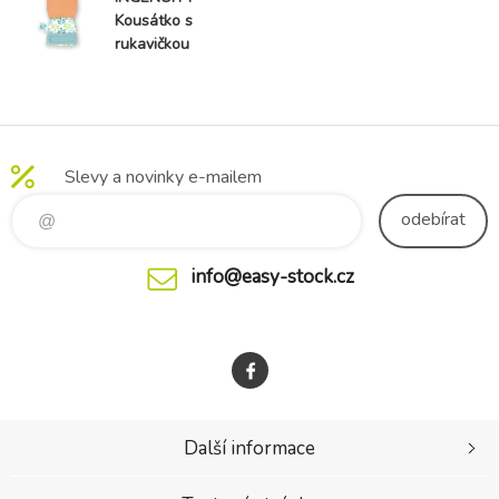
Kousátko s
rukavičkou
liška Kitt
oranžová bez
BPA 3m+
Slevy a novinky e-mailem
odebírat
info@easy-stock.cz
Další informace