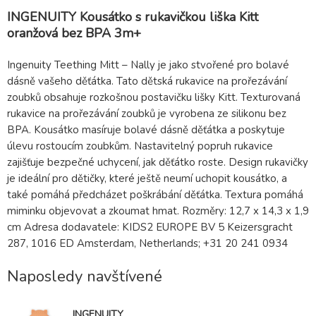
INGENUITY Kousátko s rukavičkou liška Kitt
oranžová bez BPA 3m+
Ingenuity Teething Mitt – Nally je jako stvořené pro bolavé
dásně vašeho děťátka. Tato dětská rukavice na prořezávání
zoubků obsahuje rozkošnou postavičku lišky Kitt. Texturovaná
rukavice na prořezávání zoubků je vyrobena ze silikonu bez
BPA. Kousátko masíruje bolavé dásně děťátka a poskytuje
úlevu rostoucím zoubkům. Nastavitelný popruh rukavice
zajišťuje bezpečné uchycení, jak děťátko roste. Design rukavičky
je ideální pro dětičky, které ještě neumí uchopit kousátko, a
také pomáhá předcházet poškrábání děťátka. Textura pomáhá
miminku objevovat a zkoumat hmat. Rozměry: 12,7 x 14,3 x 1,9
cm Adresa dodavatele: KIDS2 EUROPE BV 5 Keizersgracht
287, 1016 ED Amsterdam, Netherlands; +31 20 241 0934
Naposledy navštívené
INGENUITY