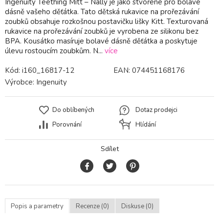
Ingenuity Teething Mitt – Nally je jako stvořené pro bolavé
dásně vašeho děťátka. Tato dětská rukavice na prořezávání
zoubků obsahuje rozkošnou postavičku lišky Kitt. Texturovaná
rukavice na prořezávání zoubků je vyrobena ze silikonu bez
BPA. Kousátko masíruje bolavé dásně děťátka a poskytuje
úlevu rostoucím zoubkům. N...
více
Kód:
i160_16817-12
EAN:
074451168176
Výrobce:
Ingenuity
Do oblíbených
Dotaz prodejci
Porovnání
Hlídání
Sdílet
Popis a parametry
Recenze (0)
Diskuse (0)