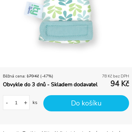
Běžná cena:
179
Kč
(-
47
%)
78
Kč bez DPH
94
Kč
Obvykle do 3 dnů - Skladem dodavatel
Do košíku
-
+
ks