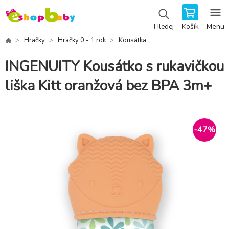
Košík
Menu
Hledej
Hračky
Hračky 0 - 1 rok
Kousátka
INGENUITY Kousátko s rukavičkou
liška Kitt oranžová bez BPA 3m+
-
47
%