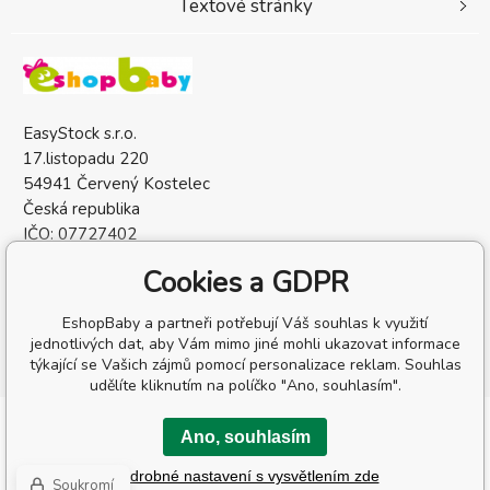
Textové stránky
EasyStock s.r.o.
17.listopadu 220
54941 Červený Kostelec
Česká republika
IČO: 07727402
DIČ: CZ07727402
Cookies a GDPR
EshopBaby a partneři potřebují Váš souhlas k využití
jednotlivých dat, aby Vám mimo jiné mohli ukazovat informace
týkající se Vašich zájmů pomocí personalizace reklam. Souhlas
udělíte kliknutím na políčko "Ano, souhlasím".
Copyright © 2026 EasyStock s.r.o.
Ano, souhlasím
Všechna práva vyhrazena.
Podrobné nastavení s vysvětlením zde
Tvorba a pronájem eshopů
BINARGON.cz
-
Mapa stránek
Soukromí