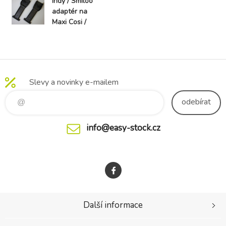
Indy / Smiloo
adaptér na
Maxi Cosi /
BabyGO2 /
Cybex /
BeSafe
Slevy a novinky e-mailem
odebírat
info@easy-stock.cz
Další informace