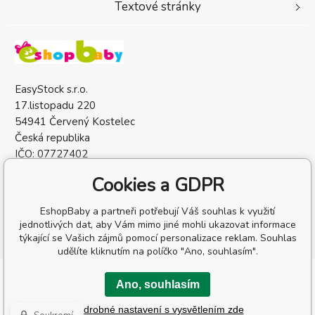
Textové stránky
EasyStock s.r.o.
17.listopadu 220
54941 Červený Kostelec
Česká republika
IČO: 07727402
DIČ: CZ07727402
Cookies a GDPR
EshopBaby a partneři potřebují Váš souhlas k využití
jednotlivých dat, aby Vám mimo jiné mohli ukazovat informace
týkající se Vašich zájmů pomocí personalizace reklam. Souhlas
udělíte kliknutím na políčko "Ano, souhlasím".
Copyright © 2026 EasyStock s.r.o.
Ano, souhlasím
Všechna práva vyhrazena.
Podrobné nastavení s vysvětlením zde
Tvorbu webové stránky
zajistil
BINARGON.cz
-
Mapa stránek