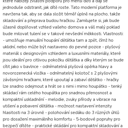
které nabízejí zvláštní podporu pro menší děti a dají se
jednoduše odstranit, jak dítě roste. Tato moderní platforma je
navržena tak, aby se dala složit téměř úplně na plocho, takže
skladování a přeprava budou hračkou. Zamilujete si, jak bude
úžasně doplňovat vzhled vašeho domova a váš malý poklad
bude milovat tulení se v takové nevšední měkkosti. Vlastnosti:
- umožňuje manuální houpání děťátka tam a zpět, čímž ho
uklidní, nebo může být nastaveno do pevné pozice - plyšový
materiál s designovým vzhledem a luxusními materiály, které
jsou ideální pro citlivou pokožku děťátka a díky kterým se bude
cítit jako v bavlnce - odnímatelná plyšová opěrka hlavy a
novorozenecká vložka - odnímatelný kolotoč s 2 plyšovými
závěsnými hračkami, které upoutají a zabaví děťátko - hračky
lze snadno odejmout a hrát se s nimi i mimo houpátko - tenký
skládací rám celého houpátka pro snadnou přenosnost a
kompaktní uskladnění - melodie, zvuky přírody a vibrace na
utišení a pobavení děťátka - možnost nastavení intenzity
hlasitosti na 3 úrovně - polohování sedáku do 3 různých úhlů
pro dosažení maximálního komfortu - 5-bodové popruhy pro
bezpečí dítěte - praktické skládání pro kompaktní skladování a