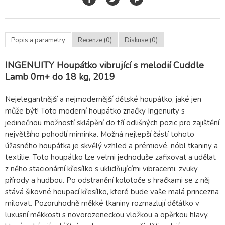
Popis a parametry
Recenze (0)
Diskuse (0)
INGENUITY Houpátko vibrující s melodií Cuddle
Lamb 0m+ do 18 kg, 2019
Nejelegantnější a nejmodernější dětské houpátko, jaké jen
může být! Toto moderní houpátko značky Ingenuity s
jedinečnou možností sklápění do tří odlišných pozic pro zajištění
největšího pohodlí miminka. Možná nejlepší částí tohoto
úžasného houpátka je skvělý vzhled a prémiové, nóbl tkaniny a
textilie. Toto houpátko lze velmi jednoduše zafixovat a udělat
z něho stacionární křesílko s uklidňujícími vibracemi, zvuky
přírody a hudbou. Po odstranění kolotoče s hračkami se z něj
stává šikovné houpací křesílko, které bude vaše malá princezna
milovat. Pozoruhodně měkké tkaniny rozmazlují děťátko v
luxusní měkkosti s novorozeneckou vložkou a opěrkou hlavy,