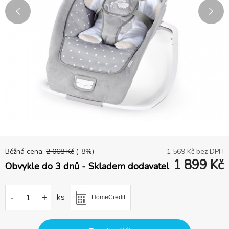
Běžná cena:
2 068
Kč
(-
8
%)
1 569
Kč bez DPH
1 899
Kč
Obvykle do 3 dnů - Skladem dodavatel
-
+
ks
HomeCredit