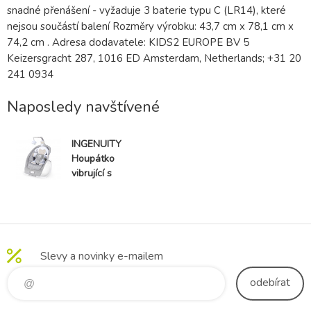
snadné přenášení - vyžaduje 3 baterie typu C (LR14), které
nejsou součástí balení Rozměry výrobku: 43,7 cm x 78,1 cm x
74,2 cm . Adresa dodavatele: KIDS2 EUROPE BV 5
Keizersgracht 287, 1016 ED Amsterdam, Netherlands; +31 20
241 0934
Naposledy navštívené
INGENUITY
Houpátko
vibrující s
melodií Cuddle
Lamb 0m+ do
18 kg, 2019
Slevy a novinky e-mailem
odebírat