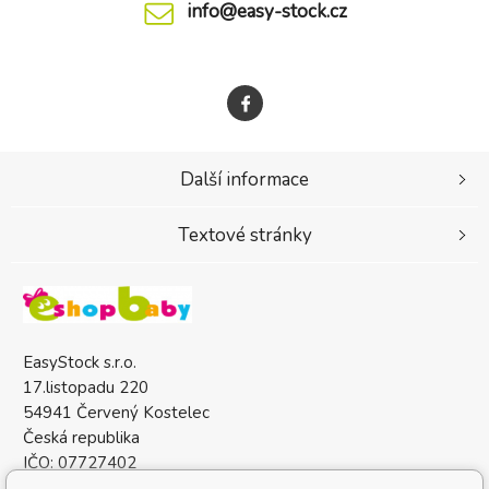
info@easy-stock.cz
Další informace
Textové stránky
EasyStock s.r.o.
17.listopadu 220
54941 Červený Kostelec
Česká republika
IČO: 07727402
DIČ: CZ07727402