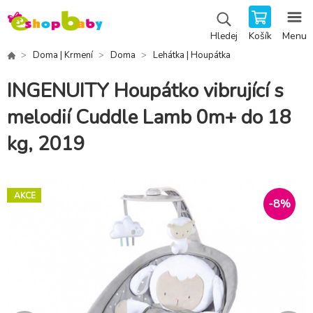
Košík
Menu
Hledej
Doma | Krmení
Doma
Lehátka | Houpátka
INGENUITY Houpátko vibrující s
melodií Cuddle Lamb 0m+ do 18
kg, 2019
AKCE
-
8
%