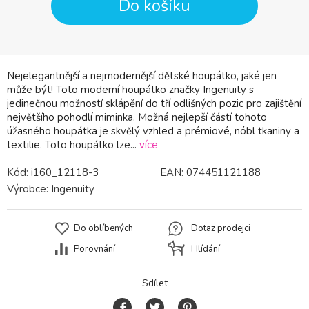
Do košíku
Nejelegantnější a nejmodernější dětské houpátko, jaké jen
může být! Toto moderní houpátko značky Ingenuity s
jedinečnou možností sklápění do tří odlišných pozic pro zajištění
největšího pohodlí miminka. Možná nejlepší částí tohoto
úžasného houpátka je skvělý vzhled a prémiové, nóbl tkaniny a
textilie. Toto houpátko lze...
více
Kód:
i160_12118-3
EAN:
074451121188
Výrobce:
Ingenuity
Do oblíbených
Dotaz prodejci
Porovnání
Hlídání
Sdílet