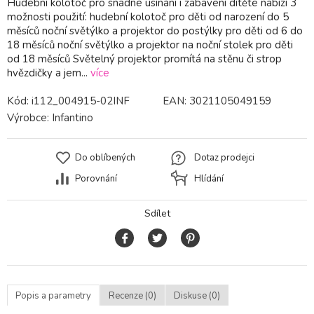
Hudební kolotoč pro snadné usínání i zabavení dítěte nabízí 3
možnosti použití: hudební kolotoč pro děti od narození do 5
měsíců noční světýlko a projektor do postýlky pro děti od 6 do
18 měsíců noční světýlko a projektor na noční stolek pro děti
od 18 měsíců Světelný projektor promítá na stěnu či strop
hvězdičky a jem...
více
Kód:
i112_004915-02INF
EAN:
3021105049159
Výrobce:
Infantino
Do oblíbených
Dotaz prodejci
Porovnání
Hlídání
Sdílet
Popis a parametry
Recenze (0)
Diskuse (0)