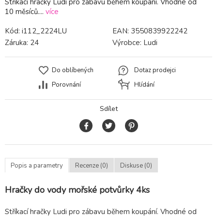
Stříkací hračky Ludi pro zábavu během koupání. Vhodné od
10 měsíců....
více
Kód:
i112_2224LU
EAN:
3550839922242
Záruka:
24
Výrobce:
Ludi
Do oblíbených
Dotaz prodejci
Porovnání
Hlídání
Sdílet
Popis a parametry
Recenze (0)
Diskuse (0)
Hračky do vody mořské potvůrky 4ks
Stříkací hračky Ludi pro zábavu během koupání. Vhodné od