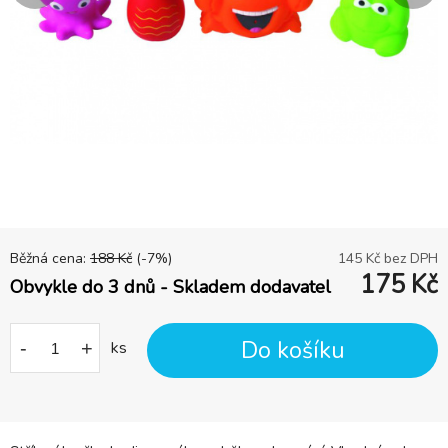
Běžná cena:
188
Kč
(-
7
%)
145
Kč bez DPH
175
Kč
Obvykle do 3 dnů - Skladem dodavatel
Do košíku
-
+
ks