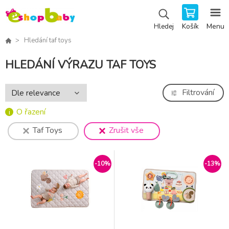
Košík
Menu
Hledej
Hledání taf toys
HLEDÁNÍ VÝRAZU TAF TOYS
Filtrování
O řazení
Taf Toys
Zrušit vše
-10%
-13%