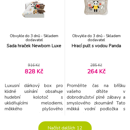
nabízí dva typy obrázků pro
různorodou texturou a
dvě vývojová stádia dítěte:
potiskem. Dítě může šátky z
0-3 měsíce: stránky s
boxu vytahovat a znovu je do
bezpečným zrcátkem
něj vkládat, zkoumat jejich
a vysoce
Obvykle do 3 dnů - Skladem
Obvykle do 3 dnů - Skladem
dodavatel
dodavatel
Sada hraček Newborn Luxe
Hrací pult s vodou Panda
916 Kč
285 Kč
828 Kč
264 Kč
Luxusní dárkový box pro
Proměňte čas na bříšku
klidné usínání obsahuje
vašeho dítěte v
hudební kolotoč s
dobrodružství plné zábavy a
uklidňujícími melodiemi,
smyslového zkoumání! Tato
měkkého plyšového
měkká vodní podložka s
medvídka, měkké silikonové
plovoucími hračkami zaujme
kousátko a textilní plenu.
každé miminko a pomáhá při
Textilní plena s originálním
posilování svalů i rozvoji zraku
Načíst dalších
12