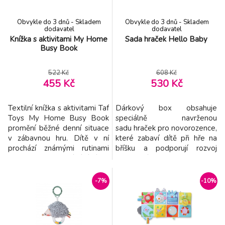
Obvykle do 3 dnů - Skladem
Obvykle do 3 dnů - Skladem
dodavatel
dodavatel
Knížka s aktivitami My Home
Sada hraček Hello Baby
Busy Book
522 Kč
608 Kč
455 Kč
530 Kč
Textilní knížka s aktivitami Taf
Dárkový box obsahuje
Toys My Home Busy Book
speciálně navrženou
promění běžné denní situace
sadu hraček pro novorozence,
v zábavnou hru. Dítě v ní
které zabaví dítě při hře na
prochází známými rutinami
bříšku a podporují rozvoj
doma, jako je vstávání, jídlo,
jednotlivých smyslů
koupání a hraní, a přitom
a motorických dovedností
objevuje různé prvky na
dítěte. Hračky současně
-7%
-10%
mačkání, otáčení, odklápění a
pomáhají rozvíjet emoční
„kuk“ překvapení. Knížka je
inteligenci dítěte. Polštářek z
navržená tak, aby
měkkého, příjemného
podporovala samostatné
materiálu je speciálně