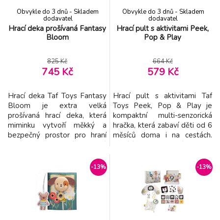
Obvykle do 3 dnů - Skladem
Obvykle do 3 dnů - Skladem
dodavatel
dodavatel
Hrací deka prošívaná Fantasy
Hrací pult s aktivitami Peek,
Bloom
Pop & Play
825 Kč
664 Kč
745 Kč
579 Kč
Hrací deka Taf Toys Fantasy
Hrací pult s aktivitami Taf
Bloom je extra velká
Toys Peek, Pop & Play je
prošívaná hrací deka, která
kompaktní multi-senzorická
miminku vytvoří měkký a
hračka, která zabaví děti od 6
bezpečný prostor pro hraní
měsíců doma i na cestách.
už od narození. Měkké
Nabízí 12 interaktivních prvků,
polstrování a příjemný povrch
dítě zkoumá různé textury,
se hodí pro hru na bříšku,
zvuky i vizuální překvapení,
-13%
-13%
přetáčení, lezení i každodenní
čímž si přirozeně trénuje
volné hraní. Díky lehkému a
jemnou motoriku, soustředění
skládacímu provedení se
a koordinaci. Na pultu najdete
snadno uklidí nebo vezme s
např. "pop-it"
sebou na víkend u praro