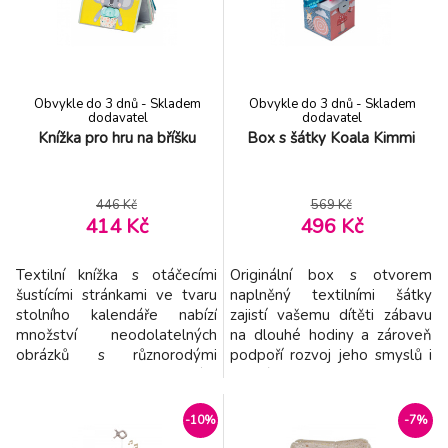
další tři kroužky mají držadla
prvním číslům. Knížka s
různých tvarů usnadňujících
aktivitami pomáhá vašemu
jejich
dítěti roz
Obvykle do 3 dnů - Skladem
Obvykle do 3 dnů - Skladem
dodavatel
dodavatel
Knížka pro hru na bříšku
Box s šátky Koala Kimmi
446 Kč
569 Kč
414 Kč
496 Kč
Textilní knížka s otáčecími
Originální box s otvorem
šustícími stránkami ve tvaru
naplněný textilními šátky
stolního kalendáře nabízí
zajistí vašemu dítěti zábavu
množství neodolatelných
na dlouhé hodiny a zároveň
obrázků s různorodými
podpoří rozvoj jeho smyslů i
texturami, bezpečným
jemné motoriky. Box
zrcátkem, kousátkem apod.
obsahuje 10 šátků: 8 šátků
Ideální pro postavení před
různých barev z jemné
-10%
-7%
dítě při hře na bříšku. Knížka
organzy a 2 šusticí šátky s