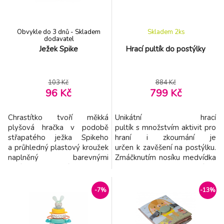
objevování, ale zároveň
navržený, aby
podporoval hraní
Obvykle do 3 dnů - Skladem
Skladem 2
ks
dodavatel
Ježek Spike
Hrací pultík do postýlky
103 Kč
884 Kč
96 Kč
799 Kč
Chrastítko tvoří měkká
Unikátní hrací
plyšová hračka v podobě
pultík s množstvím aktivit pro
střapatého ježka Spikeho
hraní i zkoumání je
a průhledný plastový kroužek
určen k zavěšení na postýlku.
naplněný barevnými
Zmáčknutím nosíku medvídka
korálky. Různé tvary a
se aktivuje hudba i světýlka.
povrchy hračky podněcují dítě
Na pultíku najdete bezpečné
ke zkoumání rukama i ústy a
zrcátko, schovávací kapsičky,
-7%
-13%
pomáhají rozvíjet jemnou
chrasticí míček, šustící části a
motoriku a smysly dítěte.
plastové kroužky. Pozornost
Vhodné pro děti od narození.
dítěte upoutají krásné