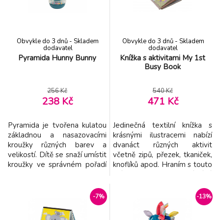
ilustrace ve výrazných
barvách. Hrací pultík
Obvykle do 3 dnů - Skladem
Obvykle do 3 dnů - Skladem
dodavatel
dodavatel
Pyramida Hunny Bunny
Knížka s aktivitami My 1st
Busy Book
256 Kč
540 Kč
238 Kč
471 Kč
Pyramida je tvořena kulatou
Jedinečná textilní knížka s
základnou a nasazovacími
krásnými ilustracemi nabízí
kroužky různých barev a
dvanáct různých aktivit
velikostí. Dítě se snaží umístit
včetně zipů, přezek, tkaniček,
kroužky ve správném pořadí
knoflíků apod. Hraním s touto
a vytvořit z nich pyramidu.
knížkou batole získává
Jako poslední přijde na řadu
dovednosti, které mu např.
hlavička králíčka. Největší
usnadní samostatné oblékání
-7%
-13%
kroužek je průhledný a
a obouvání. Knížku využijete i
naplněný chrasticími korálky,
pro učení dítěte barvám a