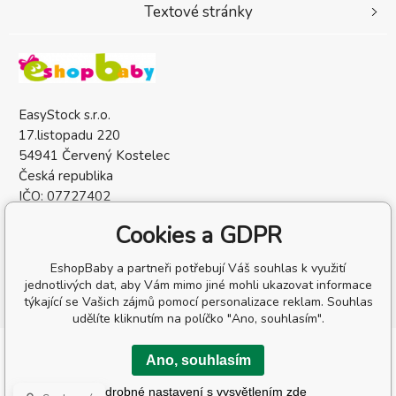
Textové stránky
EasyStock s.r.o.
17.listopadu 220
54941 Červený Kostelec
Česká republika
IČO: 07727402
DIČ: CZ07727402
Cookies a GDPR
EshopBaby a partneři potřebují Váš souhlas k využití
jednotlivých dat, aby Vám mimo jiné mohli ukazovat informace
týkající se Vašich zájmů pomocí personalizace reklam. Souhlas
udělíte kliknutím na políčko "Ano, souhlasím".
Copyright © 2026 EasyStock s.r.o.
Ano, souhlasím
Všechna práva vyhrazena.
Podrobné nastavení s vysvětlením zde