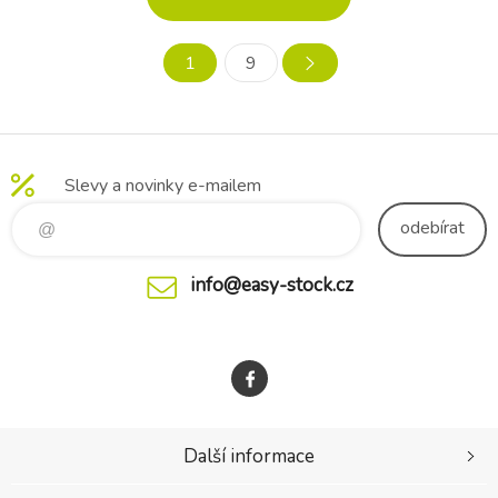
silikonovým knoflíkem je
a motoriky. Aktivní hra a
využitelná pro zavinutí
smyslová stimulace: Veselý
miminka i jako přehoz pro
motiv s ilustrací pandy
1
9
diskrétní kojení miminka.
přitahuje pozornost a
Obsah balení: závěsný
podněcuje zrakový kontakt
hudební kolotoč s 22 minu
Uvnitř podlo
Slevy a novinky e-mailem
odebírat
info@easy-stock.cz
Další informace