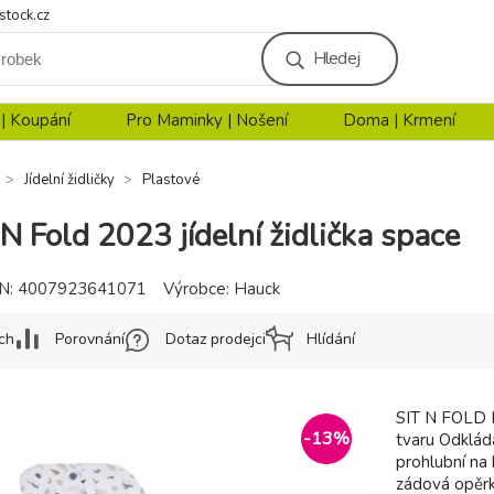
stock.cz
Hledej
 | Koupání
Pro Maminky | Nošení
Doma | Krmení
Jídelní židličky
Plastové
N Fold 2023 jídelní židlička space
N:
4007923641071
Výrobce:
Hauck
ch
Porovnání
Dotaz prodejci
Hlídání
SIT N FOLD K
-
13
%
tvaru Odkláda
prohlubní na
zádová opěr