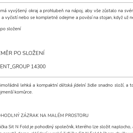
tík má vyvýšený okraj a prohlubeň na nápoj, aby vše zůstalo na s
a vyčistí nebo se kompletně odejme a pověsí na stojan, když už n
MĚR PO SLOŽENÍ
ENT_GROUP 14300
imořádně lehká a kompaktní dětská jídelní židle snadno složí, a t
nejmenší komůrce.
OHODLNÝ ZÁZRAK NA MALÉM PROSTORU
čka Sit N Fold je pohodlný společník, kterého lze složit naplocho, 