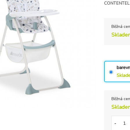
CONTENTELEM
Běžná ce
Sklade
barevn
Sklad
Běžná ce
Sklade
-