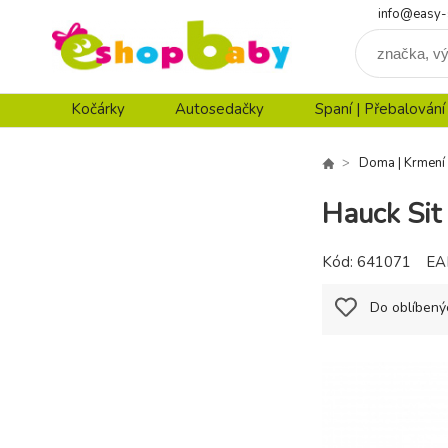
info@easy-
Kočárky
Autosedačky
Spaní | Přebalování
Doma | Krmení
Hauck Sit 
Kód:
641071
EA
Do oblíbený