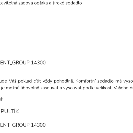
avitelná zádová opěrka a široké sedadlo
ENT_GROUP 14300
ude Váš poklad cítit vždy pohodlně. Komfortní sedadlo má vyso
tík je možné libovolně zasouvat a vysouvat podle velikosti Vašeho d
 PULTÍK
ENT_GROUP 14300