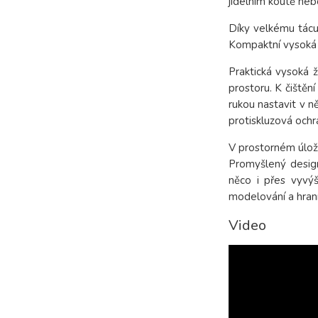
jídelním koutě neb
Díky velkému tácu 
Kompaktní vysoká ž
Praktická vysoká ž
prostoru. K čištěn
rukou nastavit v 
protiskluzová och
V prostorném úlož
Promyšlený design
něco i přes vyvýš
modelování a hraní
Video