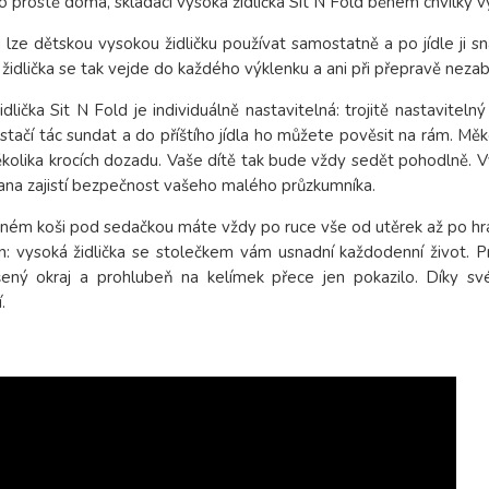
o prostě doma, skládací vysoká židlička Sit N Fold během chvilky vy
lze dětskou vysokou židličku používat samostatně a po jídle ji snad
idlička se tak vejde do každého výklenku a ani při přepravě neza
idlička Sit N Fold je individuálně nastavitelná: trojitě nastavite
í stačí tác sundat a do příštího jídla ho můžete pověsit na rám. 
několika krocích dozadu. Vaše dítě tak bude vždy sedět pohodlně.
rana zajistí bezpečnost vašeho malého průzkumníka.
ném koši pod sedačkou máte vždy po ruce vše od utěrek až po hr
: vysoká židlička se stolečkem vám usnadní každodenní život. P
ený okraj a prohlubeň na kelímek přece jen pokazilo. Díky své v
.