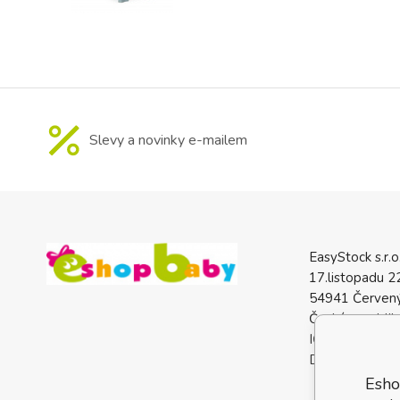
Slevy a novinky e-mailem
EasyStock s.r.o
17.listopadu 2
54941 Červený
Česká republik
IČO: 0772740
DIČ: CZ07727
Esho