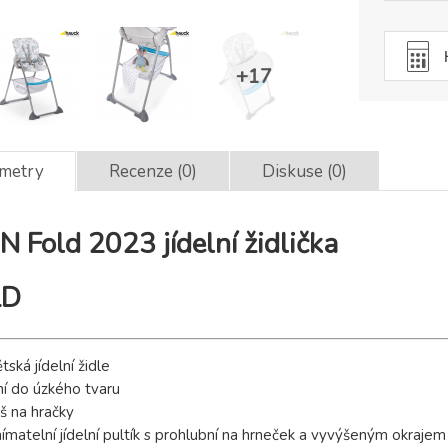
ametry
Recenze (0)
Diskuse (0)
N Fold 2023 jídelní židlička
LD
ská jídelní židle
í do úzkého tvaru
š na hračky
matelní jídelní pultík s prohlubní na hrneček a vyvýšeným okrajem