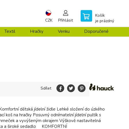
Košík
CZK
Přihlásit
je prázdný
Textil
Hračky
Venku
Doporučené
Sdílet
omfortní dětská jídelní židle Lehké složení do úzkého
cí koš na hračky Posuvný odnímatelní jídelní pultík s
 hrneček a vyvýšeným okrajem Výškově nastavitelná
ka a široké sedadlo KOMFORTNÍ