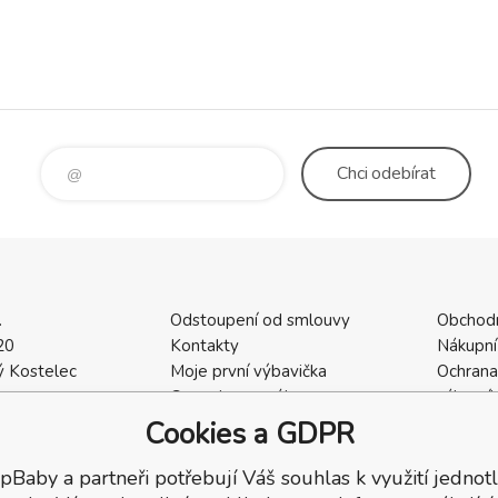
Chci
odebírat
.
Odstoupení od smlouvy
Obchod
20
Kontakty
Nákupní
 Kostelec
Moje první výbavička
Ochrana
a
Ceny dopravného
zákazní
2
Vrácení zboží / Reklamace
Cookies
Cookies a GDPR
402
Reklamace
Recenze
pBaby a partneři potřebují Váš souhlas k využití jednotl