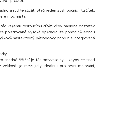
tvoří prostor.
no a rychle složit. Stačí jeden stisk bočních tlačítek.
bere moc místa.
lný tác vašemu rostoucímu dítěti vždy nabídne dostatek
Měkce polstrované, vysoké opěradlo lze pohodlně jednou
 Výškově nastavitelný pětibodový popruh a integrovaná
ačky.
ro snadné čištění je tác omyvatelný – kdyby se snad
elikosti je mezi jídly ideální i pro první malování,