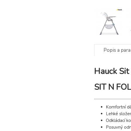
Popis a par
Hauck Sit 
SIT N FO
Komfortní dět
Lehké složen
Odkládací ko
Posuvný odní