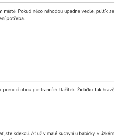
vém místě. Pokud něco náhodou upadne vedle, pultík se
ení potřeba.
o pomocí obou postranních tlačítek. Židličku tak hravě
ať jste kdekoli. Ať už v malé kuchyni u babičky, v úzkém