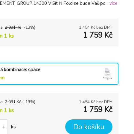
ENT_GROUP 14300 V Sit N Fold se bude Váš po...
více
na:
2 031
Kč
(-
13
%)
1 454
Kč bez DPH
1 759
Kč
m 1 ks
á kombinace: space
em
na:
2 031
Kč
(-
13
%)
1 454
Kč bez DPH
1 759
Kč
m 1 ks
Do košíku
+
ks