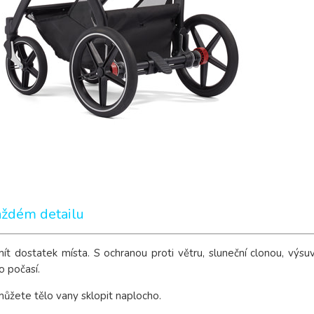
aždém detailu
t dostatek místa. S ochranou proti větru, sluneční clonou, výsu
o počasí.
můžete tělo vany sklopit naplocho.