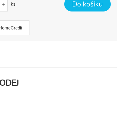
Do košíku
+
ks
HomeCredit
RODEJ