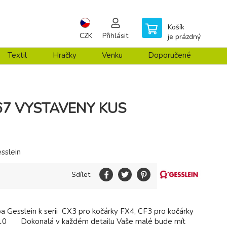
Košík
CZK
Přihlásit
je prázdný
Textil
Hračky
Venku
Doporučené
267 VYSTAVENY KUS
sslein
Sdílet
a Gesslein k serii CX3 pro kočárky FX4, CF3 pro kočárky
 F10 Dokonalá v každém detailu Vaše malé bude mít