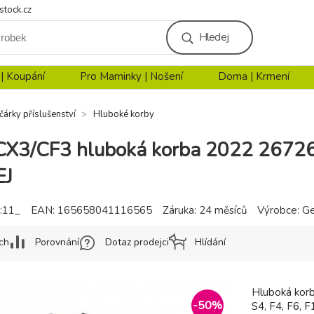
stock.cz
Hledej
 | Koupání
Pro Maminky | Nošení
Doma | Krmení
čárky příslušenství
Hluboké korby
 CX3/CF3 hluboká korba 2022 267
J
:11_
EAN:
165658041116565
Záruka:
24 měsíců
Výrobce:
Ge
ch
Porovnání
Dotaz prodejci
Hlídání
Hluboká korb
-
50
%
S4, F4, F6,