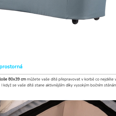
prostorná
ploše 80x39 cm
můžete vaše dítě přepravovat v korbě co nejdéle v r
. I když se vaše dítě stane aktivnějším díky vysokým bočním stěná