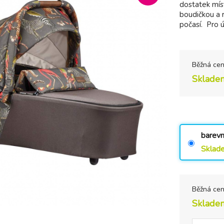
dostatek míst
boudičkou a 
počasí. Pro 
Běžná ce
Sklade
barev
Sklad
Běžná ce
Sklade