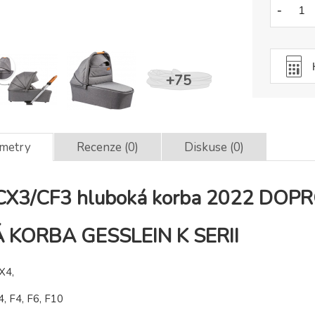
-
ametry
Recenze (0)
Diskuse (0)
 CX3/CF3 hluboká korba 2022 DOP
 KORBA GESSLEIN K SERII
X4,
, F4, F6, F10