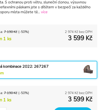
a. S ochranou proti větru, sluneční clonou, výsuvnou
reflexními páskami jste s dítětem v bezpečí za každého
úsporu místa můžete tě...
více
na:
7 190
Kč
(-
50
%)
2 974
Kč bez DPH
3 599
Kč
m 1 ks
ná kombinace 2022: 267267
em
na:
7 190
Kč
(-
50
%)
2 974
Kč bez DPH
3 599
Kč
m 1 ks