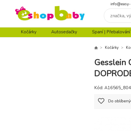
info@easy-
Kočárky
Autosedačky
Spaní | Přebalování
Kočárky
Ko
Gesslein
DOPRODE
Kód:
A16565_804
Do oblíbený