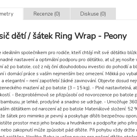
ametry
Recenze (0)
Diskuse (0)
č dětí / šátek Ring Wrap - Peony
 ideálním společníkem pro rodiče, kteří chtějí mít své děťátko blí
nadné nastavení a optimální podporu pro děťátko, ať už jej nosít
ní až po batole, což z něj činí dlouhodobou investici do pohodlí a b
ní i domácí práce s vaším nejmenším bez omezení. Měkká po vybale
 a elegantní – není zapotřebí žádné zavinování. Objevte dosud nejv
neckého mazlení až po batole (3 – 15 kg). - Plně nastavitelná, aby
ikostí. - Bezproblémově se přizpůsobí od novorozence po batole 
 a bambusu, je lehké, prodyšné a snadno se udržuje. - Umožňuje 3
 vaším děťátkem od narození až po batole Materiálové složení: 52
e, že šátek pro miminko je pevný a poskytuje dítěti bezpečnou oporu
ajistěte prostor mezi jeho bradou a hrudníkem a podpořte jeho p
 nebo zakopnutí může způsobit pád dítěte. Při pohybu vždy držte d