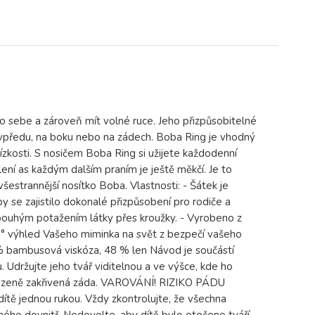
zko sebe a zároveň mít volné ruce. Jeho přizpůsobitelné
e vpředu, na boku nebo na zádech. Boba Ring je vhodný
lízkosti. S nosičem Boba Ring si užijete každodenní
ní as každým dalším praním je ještě měkčí. Je to
šestrannější nosítko Boba. Vlastnosti: - Šátek je
 se zajistilo dokonalé přizpůsobení pro rodiče a
pouhým potažením látky přes kroužky. - Vyrobeno z
60° výhled Vašeho miminka na svět z bezpečí vašeho
 % bambusová viskóza, 48 % len Návod je součástí
. Udržujte jeho tvář viditelnou a ve výšce, kde ho
řirozeně zakřivená záda. VAROVÁNÍ! RIZIKO PÁDU
ítě jednou rukou. Vždy zkontrolujte, že všechna