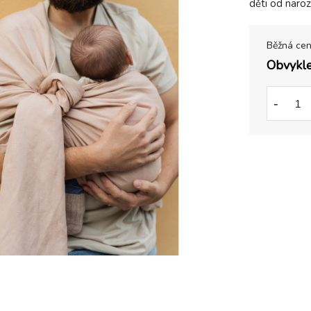
děti od naroz
Běžná ce
Obvykle
-