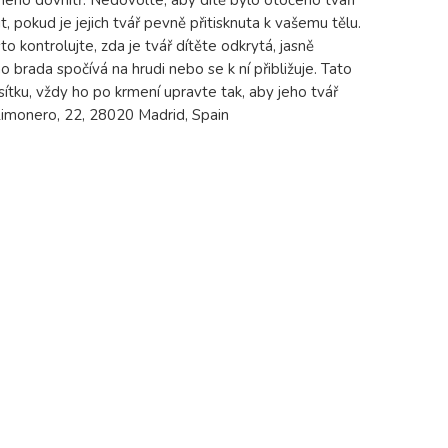
ného dovnitř. Nedovolte, aby dítě bylo otočeno tváří
okud je jejich tvář pevně přitisknuta k vašemu tělu.
o kontrolujte, zda je tvář dítěte odkrytá, jasně
o brada spočívá na hrudi nebo se k ní přibližuje. Tato
sítku, vždy ho po krmení upravte tak, aby jeho tvář
 Limonero, 22, 28020 Madrid, Spain