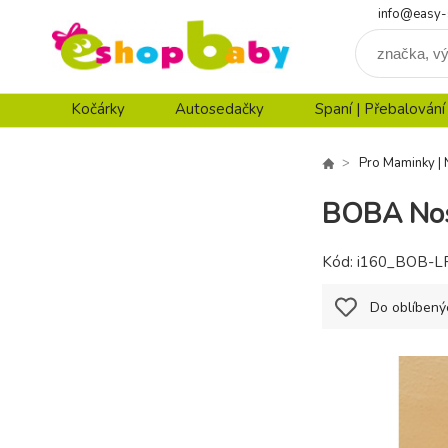
info@easy-
Kočárky
Autosedačky
Spaní | Přebalování
Pro Maminky | 
BOBA Nosi
Kód:
i160_BOB-
Do oblíbený