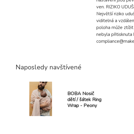
nastavení jsou pev
ven. RIZIKO UDUŠEN
Největší riziko udu
viditelná a vzdálen
poloha může ztížit
nebyla přitisknuta
compliance@make
Naposledy navštívené
BOBA Nosič
dětí / šátek Ring
Wrap - Peony