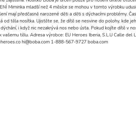
ně zajištěna. Nosítko Boba je určen pouze pro nošení dítěte otoče
Í Miminka mladší než 4 měsíce se mohou v tomto výrobku udusit, p
šení mají předčasně narozené děti a děti s dýchacími problémy. Čast
á od těla nosítka. Ujistěte se, že dítě se nesvine do polohy, kde jeh
 dýchání, i když nic nezakrývá nos nebo ústa. Pokud kojíte dítě v no
 k vašemu tělu. Adresa výrobce: EU Heroes Iberia, S.L.U Calle del
heroes.co hi@boba.com 1-888-567-9727 boba.com