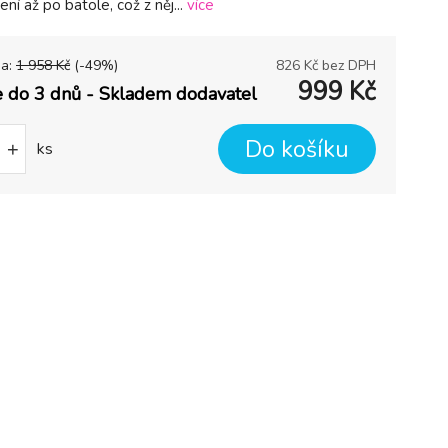
ení až po batole, což z něj...
více
na:
1 958
Kč
(-
49
%)
826
Kč bez DPH
999
Kč
 do 3 dnů - Skladem dodavatel
Do košíku
+
ks