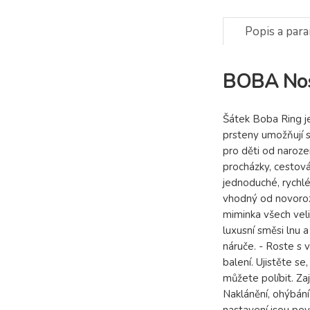
Popis a par
BOBA Nosi
Šátek Boba Ring je
prsteny umožňují s
pro děti od naroze
procházky, cestová
jednoduché, rychlé
vhodný od novoroze
miminka všech vel
luxusní směsi lnu
náruče. - Roste s
balení. Ujistěte s
můžete políbit. Z
Naklánění, ohýbání