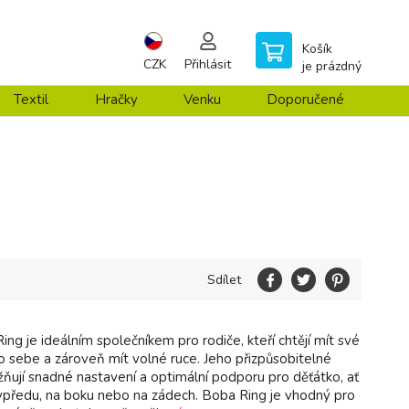
Košík
CZK
Přihlásit
je prázdný
Textil
Hračky
Venku
Doporučené
Sdílet
ng je ideálním společníkem pro rodiče, kteří chtějí mít své
ko sebe a zároveň mít volné ruce. Jeho přizpůsobitelné
ňují snadné nastavení a optimální podporu pro děťátko, ať
e vpředu, na boku nebo na zádech. Boba Ring je vhodný pro