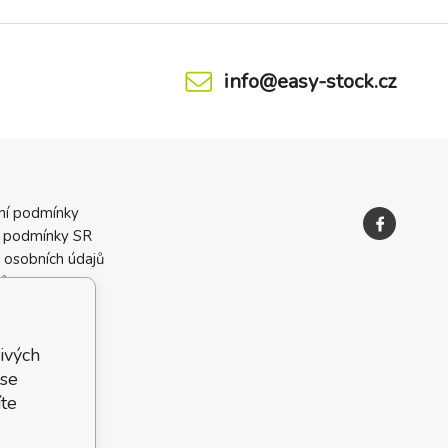
info@easy-stock.cz
ní podmínky
 podmínky SR
 osobních údajů
ků
ivých
 se
te