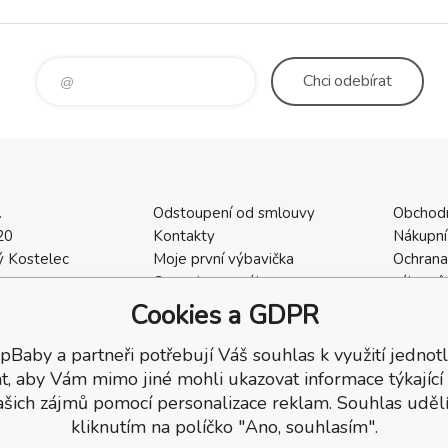
Chci
odebírat
.
Odstoupení od smlouvy
Obchod
20
Kontakty
Nákupní
 Kostelec
Moje první výbavička
Ochrana
a
Ceny dopravného
zákazní
2
Vrácení zboží / Reklamace
Cookies
Cookies a GDPR
402
Reklamace
Recenze
pBaby a partneři potřebují Váš souhlas k využití jednotl
t, aby Vám mimo jiné mohli ukazovat informace týkající
ašich zájmů pomocí personalizace reklam. Souhlas udělí
kliknutím na políčko "Ano, souhlasím".