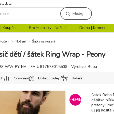
stock.cz
Hledej
 | Koupání
Pro Maminky | Nošení
Doma | Krmení
Nošení
Nošení
Šátky na nošení
č dětí / šátek Ring Wrap - Peony
LRS-WW-PY-NA
EAN:
817579015539
Výrobce:
Boba
ch
Porovnání
Dotaz prodejci
Hlídání
Šátek Boba Ri
-
49
%
děťátko blíz
prsteny umož
už jej nosít