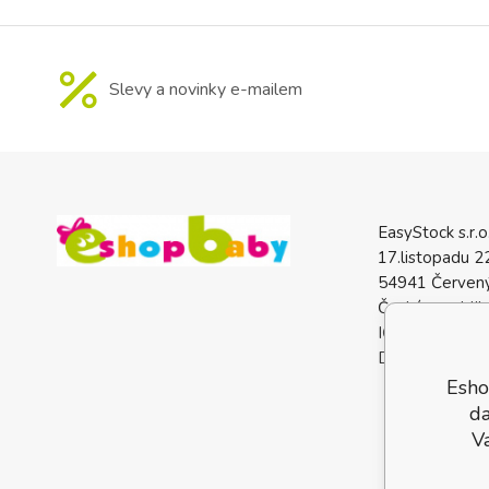
Slevy a novinky e-mailem
EasyStock s.r.o
17.listopadu 2
54941 Červený
Česká republik
IČO: 0772740
DIČ: CZ07727
Esho
da
V