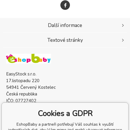
Další informace
Textové stránky
EasyStock s.r.o.
17.listopadu 220
54941 Červený Kostelec
Česká republika
IČO: 07727402
DIČ: CZ07727402
Cookies a GDPR
EshopBaby a partneři potřebují Váš souhlas k využití
jednotlivých dat, aby Vám mimo jiné mohli ukazovat informace