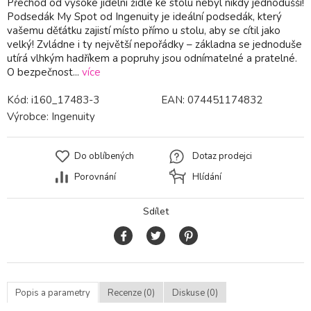
Přechod od vysoké jídelní židle ke stolu nebyl nikdy jednodušší!
Podsedák My Spot od Ingenuity je ideální podsedák, který
vašemu děťátku zajistí místo přímo u stolu, aby se cítil jako
velký! Zvládne i ty největší nepořádky – základna se jednoduše
utírá vlhkým hadříkem a popruhy jsou odnímatelné a pratelné.
O bezpečnost...
více
Kód:
i160_17483-3
EAN:
074451174832
Výrobce:
Ingenuity
Do oblíbených
Dotaz prodejci
Porovnání
Hlídání
Sdílet
Popis a parametry
Recenze (0)
Diskuse (0)