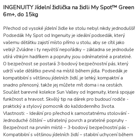
INGENUITY Jídelní židlička na židli My Spot™ Green
6m+, do 15kg
Přechod od vysoké jídelní židle ke stolu nebyl nikdy jednodušší!
Podsedák My Spot od Ingenuity je ideální podsedák, který
vašemu děťátku zajistí místo přímo u stolu, aby se cítil jako
velký! Zvládne i ty největší nepořádky – základna se jednoduše
utírá vlhkým hadříkem a popruhy jsou odnímatelné a pratelné.
O bezpečnost se postará 3-bodový bezpečnostní pás, který
udrží vaše děťátko pevně na místě během jídla. Podsedák je
kompatibilní s většinou jídelních židlí, je lehký, kompaktní a
snadno přenosný, takže jej můžete mít doma i na cestách.
Součást barevné kolekce Sun Valley od Ingenuity, která spojuje
funkčnost a hravost. Skvělý tip na dárek pro budoucí rodiče -
praktický a stylový pomocník do každodenního života.
Vlastnosti: - Ideální pro přechod k samostatnému stolování -
Jednoduché čištění – utíratelný povrch a pratelné popruhy -
Bezpečnost na prvním místě – 3-bodový bezpečnostní pás -
Kompatibilní s většinou jídelních židlí – stabilní uchycení během