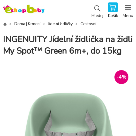
Košík
Menu
Hledej
Doma | Krmení
Jídelní židličky
Cestovní
INGENUITY Jídelní židlička na židli
My Spot™ Green 6m+, do 15kg
-
4
%