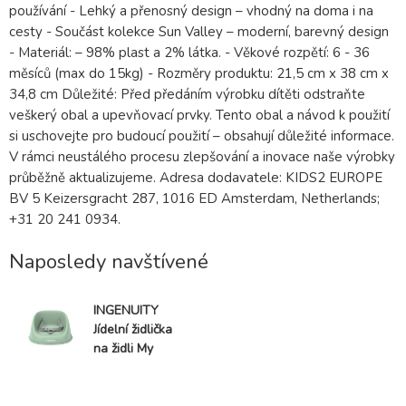
používání - Lehký a přenosný design – vhodný na doma i na
cesty - Součást kolekce Sun Valley – moderní, barevný design
- Materiál: – 98% plast a 2% látka. - Věkové rozpětí: 6 - 36
měsíců (max do 15kg) - Rozměry produktu: 21,5 cm x 38 cm x
34,8 cm Důležité: Před předáním výrobku dítěti odstraňte
veškerý obal a upevňovací prvky. Tento obal a návod k použití
si uschovejte pro budoucí použití – obsahují důležité informace.
V rámci neustálého procesu zlepšování a inovace naše výrobky
průběžně aktualizujeme. Adresa dodavatele: KIDS2 EUROPE
BV 5 Keizersgracht 287, 1016 ED Amsterdam, Netherlands;
+31 20 241 0934.
Naposledy navštívené
INGENUITY
Jídelní židlička
na židli My
Spot™ Green
6m+, do 15kg