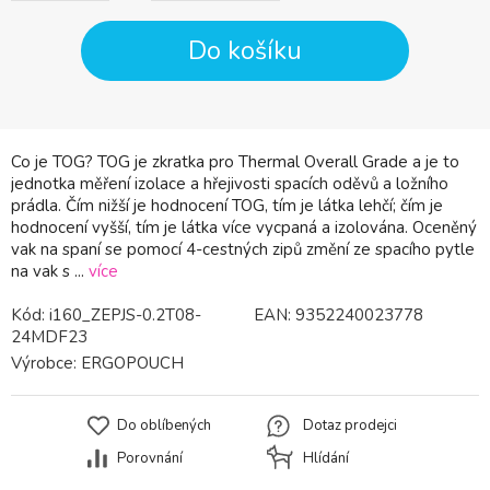
Do košíku
Co je TOG? TOG je zkratka pro Thermal Overall Grade a je to
jednotka měření izolace a hřejivosti spacích oděvů a ložního
prádla. Čím nižší je hodnocení TOG, tím je látka lehčí; čím je
hodnocení vyšší, tím je látka více vycpaná a izolována. Oceněný
vak na spaní se pomocí 4-cestných zipů změní ze spacího pytle
na vak s ...
více
Kód:
i160_ZEPJS-0.2T08-
EAN:
9352240023778
24MDF23
Výrobce:
ERGOPOUCH
Do oblíbených
Dotaz prodejci
Porovnání
Hlídání