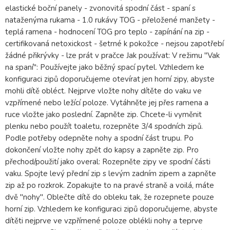
elastické boční panely - zvonovitá spodní část - spaní s
nataženýma rukama - 1.0 rukávy TOG - přeložené manžety -
teplá ramena - hodnocení TOG pro teplo - zapínání na zip -
certifikovaná netoxickost - šetrné k pokožce - nejsou zapotřebí
žádné přikrývky - lze prát v pračce Jak používat: V režimu "Vak
na spaní": Používejte jako běžný spací pytel. Vzhledem ke
konfiguraci zipů doporučujeme otevírat jen horní zipy, abyste
mohli dítě obléct. Nejprve vložte nohy dítěte do vaku ve
vzpřímené nebo ležící poloze. Vytáhněte jej přes ramena a
ruce vložte jako poslední. Zapněte zip. Chcete-li vyměnit
plenku nebo použít toaletu, rozepněte 3/4 spodních zipů.
Podle potřeby odepněte nohy a spodní část trupu. Po
dokončení vložte nohy zpět do kapsy a zapněte zip. Pro
přechod/použití jako overal: Rozepněte zipy ve spodní části
vaku. Spojte levý přední zip s levým zadním zipem a zapněte
zip až po rozkrok. Zopakujte to na pravé straně a voilá, máte
dvě "nohy". Oblečte dítě do obleku tak, že rozepnete pouze
horní zip. Vzhledem ke konfiguraci zipů doporučujeme, abyste
dítěti nejprve ve vzpřímené poloze oblékli nohy a teprve