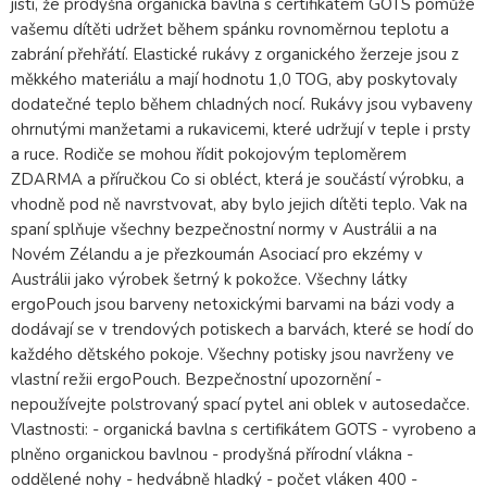
jisti, že prodyšná organická bavlna s certifikátem GOTS pomůže
vašemu dítěti udržet během spánku rovnoměrnou teplotu a
zabrání přehřátí. Elastické rukávy z organického žerzeje jsou z
měkkého materiálu a mají hodnotu 1,0 TOG, aby poskytovaly
dodatečné teplo během chladných nocí. Rukávy jsou vybaveny
ohrnutými manžetami a rukavicemi, které udržují v teple i prsty
a ruce. Rodiče se mohou řídit pokojovým teploměrem
ZDARMA a příručkou Co si obléct, která je součástí výrobku, a
vhodně pod ně navrstvovat, aby bylo jejich dítěti teplo. Vak na
spaní splňuje všechny bezpečnostní normy v Austrálii a na
Novém Zélandu a je přezkoumán Asociací pro ekzémy v
Austrálii jako výrobek šetrný k pokožce. Všechny látky
ergoPouch jsou barveny netoxickými barvami na bázi vody a
dodávají se v trendových potiskech a barvách, které se hodí do
každého dětského pokoje. Všechny potisky jsou navrženy ve
vlastní režii ergoPouch. Bezpečnostní upozornění -
nepoužívejte polstrovaný spací pytel ani oblek v autosedačce.
Vlastnosti: - organická bavlna s certifikátem GOTS - vyrobeno a
plněno organickou bavlnou - prodyšná přírodní vlákna -
oddělené nohy - hedvábně hladký - počet vláken 400 -