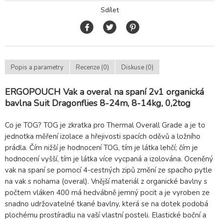
Sdílet
Popis a parametry
Recenze (0)
Diskuse (0)
ERGOPOUCH Vak a overal na spaní 2v1 organická
bavlna Suit Dragonflies 8-24m, 8-14kg, 0,2tog
Co je TOG? TOG je zkratka pro Thermal Overall Grade a je to
jednotka měření izolace a hřejivosti spacích oděvů a ložního
prádla. Čím nižší je hodnocení TOG, tím je látka lehčí; čím je
hodnocení vyšší, tím je látka více vycpaná a izolována. Oceněný
vak na spaní se pomocí 4-cestných zipů změní ze spacího pytle
na vak s nohama (overal). Vnější materiál z organické bavlny s
počtem vláken 400 má hedvábně jemný pocit a je vyroben ze
snadno udržovatelné tkané bavlny, která se na dotek podobá
plochému prostíradlu na vaší vlastní posteli. Elastické boční a