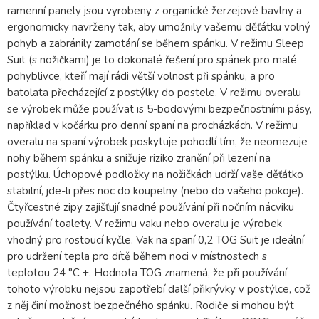
ramenní panely jsou vyrobeny z organické žerzejové bavlny a
ergonomicky navrženy tak, aby umožnily vašemu děťátku volný
pohyb a zabránily zamotání se během spánku. V režimu Sleep
Suit (s nožičkami) je to dokonalé řešení pro spánek pro malé
pohyblivce, kteří mají rádi větší volnost při spánku, a pro
batolata přecházející z postýlky do postele. V režimu overalu
se výrobek může používat is 5-bodovými bezpečnostními pásy,
například v kočárku pro denní spaní na procházkách. V režimu
overalu na spaní výrobek poskytuje pohodlí tím, že neomezuje
nohy během spánku a snižuje riziko zranění při lezení na
postýlku. Úchopové podložky na nožičkách udrží vaše děťátko
stabilní, jde-li přes noc do koupelny (nebo do vašeho pokoje).
Čtyřcestné zipy zajišťují snadné používání při nočním nácviku
používání toalety. V režimu vaku nebo overalu je výrobek
vhodný pro rostoucí kyčle. Vak na spaní 0,2 TOG Suit je ideální
pro udržení tepla pro dítě během noci v místnostech s
teplotou 24 °C +. Hodnota TOG znamená, že při používání
tohoto výrobku nejsou zapotřebí další přikrývky v postýlce, což
z něj činí možnost bezpečného spánku. Rodiče si mohou být