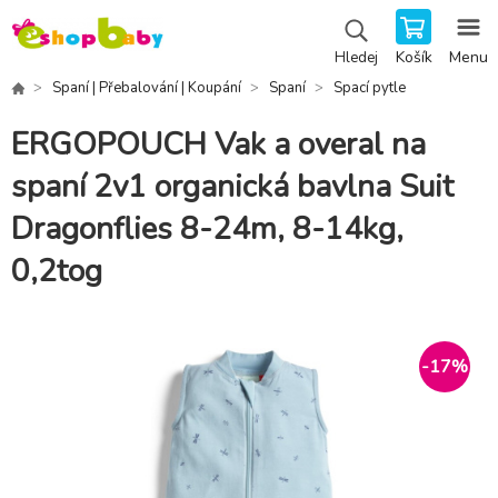
Košík
Menu
Hledej
Spaní | Přebalování | Koupání
Spaní
Spací pytle
ERGOPOUCH Vak a overal na
spaní 2v1 organická bavlna Suit
Dragonflies 8-24m, 8-14kg,
0,2tog
-
17
%