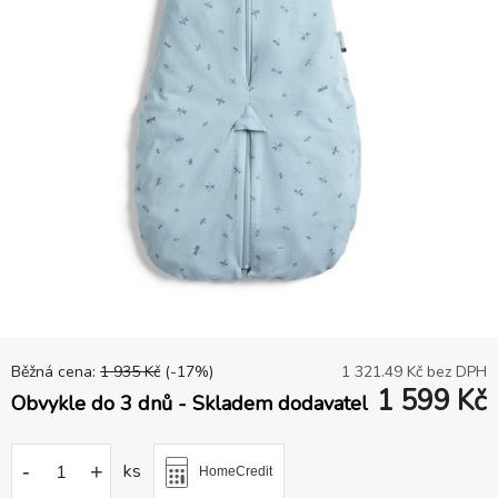
Běžná cena:
1 935
Kč
(-
17
%)
1 321.49
Kč bez DPH
1 599
Kč
Obvykle do 3 dnů - Skladem dodavatel
-
+
ks
HomeCredit