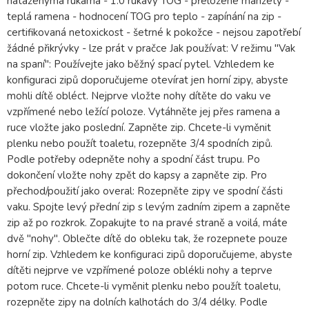
nataženýma rukama - 1.0 rukávy TOG - přeložené manžety -
teplá ramena - hodnocení TOG pro teplo - zapínání na zip -
certifikovaná netoxickost - šetrné k pokožce - nejsou zapotřebí
žádné přikrývky - lze prát v pračce Jak používat: V režimu "Vak
na spaní": Používejte jako běžný spací pytel. Vzhledem ke
konfiguraci zipů doporučujeme otevírat jen horní zipy, abyste
mohli dítě obléct. Nejprve vložte nohy dítěte do vaku ve
vzpřímené nebo ležící poloze. Vytáhněte jej přes ramena a
ruce vložte jako poslední. Zapněte zip. Chcete-li vyměnit
plenku nebo použít toaletu, rozepněte 3/4 spodních zipů.
Podle potřeby odepněte nohy a spodní část trupu. Po
dokončení vložte nohy zpět do kapsy a zapněte zip. Pro
přechod/použití jako overal: Rozepněte zipy ve spodní části
vaku. Spojte levý přední zip s levým zadním zipem a zapněte
zip až po rozkrok. Zopakujte to na pravé straně a voilá, máte
dvě "nohy". Oblečte dítě do obleku tak, že rozepnete pouze
horní zip. Vzhledem ke konfiguraci zipů doporučujeme, abyste
dítěti nejprve ve vzpřímené poloze oblékli nohy a teprve
potom ruce. Chcete-li vyměnit plenku nebo použít toaletu,
rozepněte zipy na dolních kalhotách do 3/4 délky. Podle