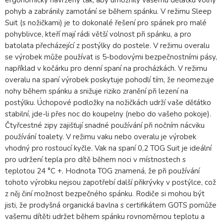
ergonomicky navrženy tak, aby umožnily vašemu děťátku volný
pohyb a zabránily zamotání se během spánku. V režimu Sleep
Suit (s nožičkami) je to dokonalé řešení pro spánek pro malé
pohyblivce, kteří mají rádi větší volnost při spánku, a pro
batolata přecházející z postýlky do postele. V režimu overalu
se výrobek může používat is 5-bodovými bezpečnostními pásy,
například v kočárku pro denní spaní na procházkách. V režimu
overalu na spaní výrobek poskytuje pohodlí tím, že neomezuje
nohy během spánku a snižuje riziko zranění při lezení na
postýlku. Úchopové podložky na nožičkách udrží vaše děťátko
stabilní, jde-li přes noc do koupelny (nebo do vašeho pokoje).
Čtyřcestné zipy zajišťují snadné používání při nočním nácviku
používání toalety. V režimu vaku nebo overalu je výrobek
vhodný pro rostoucí kyčle. Vak na spaní 0,2 TOG Suit je ideální
pro udržení tepla pro dítě během noci v místnostech s
teplotou 24 °C +. Hodnota TOG znamená, že při používání
tohoto výrobku nejsou zapotřebí další přikrývky v postýlce, což
z něj činí možnost bezpečného spánku. Rodiče si mohou být
jisti, že prodyšná organická bavlna s certifikátem GOTS pomůže
vašemu dítěti udržet během spánku rovnoměrnou teplotu a