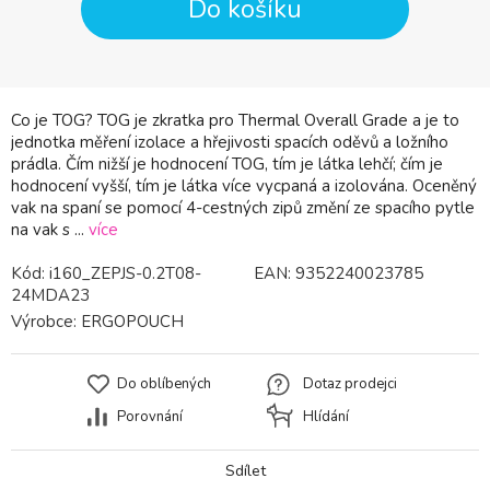
Do košíku
Co je TOG? TOG je zkratka pro Thermal Overall Grade a je to
jednotka měření izolace a hřejivosti spacích oděvů a ložního
prádla. Čím nižší je hodnocení TOG, tím je látka lehčí; čím je
hodnocení vyšší, tím je látka více vycpaná a izolována. Oceněný
vak na spaní se pomocí 4-cestných zipů změní ze spacího pytle
na vak s ...
více
Kód:
i160_ZEPJS-0.2T08-
EAN:
9352240023785
24MDA23
Výrobce:
ERGOPOUCH
Do oblíbených
Dotaz prodejci
Porovnání
Hlídání
Sdílet