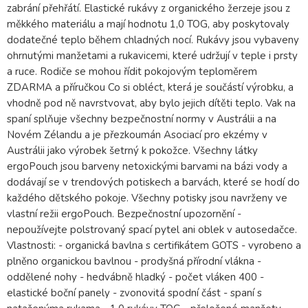
zabrání přehřátí. Elastické rukávy z organického žerzeje jsou z
měkkého materiálu a mají hodnotu 1,0 TOG, aby poskytovaly
dodatečné teplo během chladných nocí. Rukávy jsou vybaveny
ohrnutými manžetami a rukavicemi, které udržují v teple i prsty
a ruce. Rodiče se mohou řídit pokojovým teploměrem
ZDARMA a příručkou Co si obléct, která je součástí výrobku, a
vhodně pod ně navrstvovat, aby bylo jejich dítěti teplo. Vak na
spaní splňuje všechny bezpečnostní normy v Austrálii a na
Novém Zélandu a je přezkoumán Asociací pro ekzémy v
Austrálii jako výrobek šetrný k pokožce. Všechny látky
ergoPouch jsou barveny netoxickými barvami na bázi vody a
dodávají se v trendových potiskech a barvách, které se hodí do
každého dětského pokoje. Všechny potisky jsou navrženy ve
vlastní režii ergoPouch. Bezpečnostní upozornění -
nepoužívejte polstrovaný spací pytel ani oblek v autosedačce.
Vlastnosti: - organická bavlna s certifikátem GOTS - vyrobeno a
plněno organickou bavlnou - prodyšná přírodní vlákna -
oddělené nohy - hedvábně hladký - počet vláken 400 -
elastické boční panely - zvonovitá spodní část - spaní s