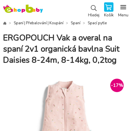
Košík
Menu
Hledej
Spaní | Přebalování | Koupání
Spaní
Spací pytle
ERGOPOUCH Vak a overal na
spaní 2v1 organická bavlna Suit
Daisies 8-24m, 8-14kg, 0,2tog
-
17
%