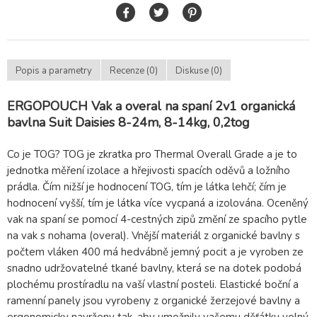
Popis a parametry
Recenze (0)
Diskuse (0)
ERGOPOUCH Vak a overal na spaní 2v1 organická
bavlna Suit Daisies 8-24m, 8-14kg, 0,2tog
Co je TOG? TOG je zkratka pro Thermal Overall Grade a je to
jednotka měření izolace a hřejivosti spacích oděvů a ložního
prádla. Čím nižší je hodnocení TOG, tím je látka lehčí; čím je
hodnocení vyšší, tím je látka více vycpaná a izolována. Oceněný
vak na spaní se pomocí 4-cestných zipů změní ze spacího pytle
na vak s nohama (overal). Vnější materiál z organické bavlny s
počtem vláken 400 má hedvábně jemný pocit a je vyroben ze
snadno udržovatelné tkané bavlny, která se na dotek podobá
plochému prostíradlu na vaší vlastní posteli. Elastické boční a
ramenní panely jsou vyrobeny z organické žerzejové bavlny a