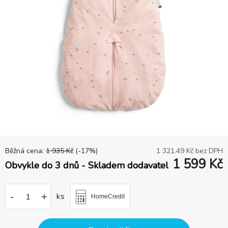
Běžná cena:
1 935
Kč
(-
17
%)
1 321.49
Kč bez DPH
1 599
Kč
Obvykle do 3 dnů - Skladem dodavatel
-
+
ks
HomeCredit