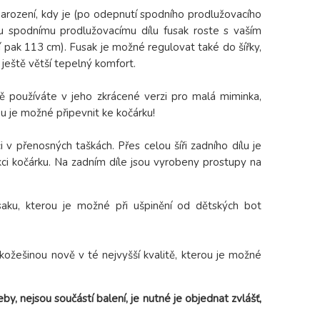
 narození, kdy je (po odepnutí spodního prodlužovacího
mu spodnímu prodlužovacímu dílu fusak roste s vaším
 pak 113 cm). Fusak je možné regulovat také do šířky,
e ještě větší tepelný komfort.
vě používáte v jeho zkrácené verzi pro malá miminka,
rou je možné připevnit ke kočárku!
v přenosných taškách. Přes celou šíři zadního dílu je
kci kočárku. Na zadním díle jsou vyrobeny prostupy na
saku, kterou je možné při ušpinění od dětských bot
kožešinou nově v té nejvyšší kvalitě, kterou je možné
y, nejsou součástí balení, je nutné je objednat zvlášť,