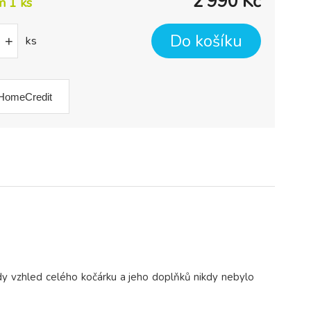
2 990
Kč
m 1 ks
Do košíku
+
ks
HomeCredit
ndy vzhled celého kočárku a jeho doplňků nikdy nebylo