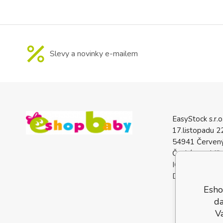
Slevy a novinky e-mailem
EasyStock s.r.o
17.listopadu 2
54941 Červený
Česká republik
IČO: 0772740
DIČ: CZ07727
Esho
da
V