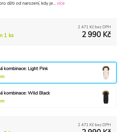
pro děti od narození, kdy je...
více
2 471
Kč bez DPH
2 990
Kč
m 1 ks
á kombinace: Light Pink
em
á kombinace: Wild Black
em
2 471
Kč bez DPH