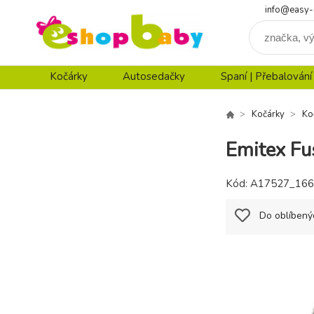
info@easy-
Kočárky
Autosedačky
Spaní | Přebalování
Kočárky
Ko
Emitex Fu
Kód:
A17527_166
Do oblíbený