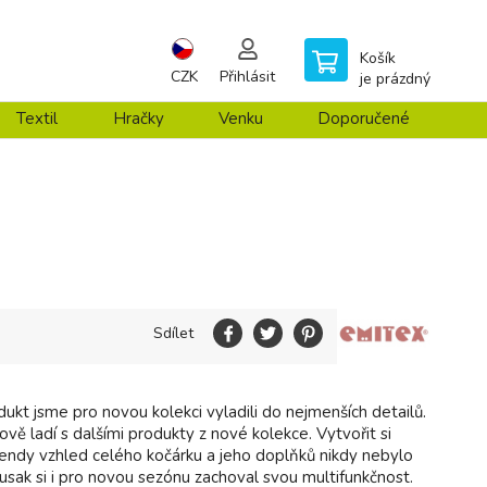
Košík
CZK
Přihlásit
je prázdný
Textil
Hračky
Venku
Doporučené
Sdílet
ukt jsme pro novou kolekci vyladili do nejmenších detailů.
vě ladí s dalšími produkty z nové kolekce. Vytvořit si
rendy vzhled celého kočárku a jeho doplňků nikdy nebylo
usak si i pro novou sezónu zachoval svou multifunkčnost.