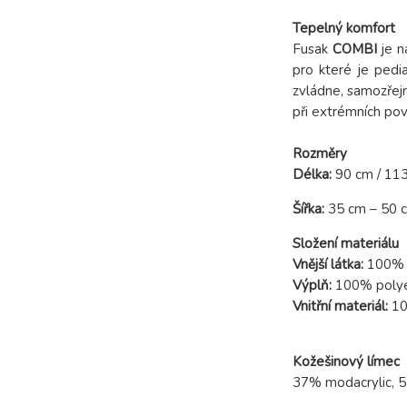
Tepelný komfort
Fusak
COMBI
je n
pro které je ped
zvládne, samozřejm
při extrémních pov
Rozměry
Délka:
90 cm / 113
Šířka:
35 cm – 50 
Složení materiálu
Vnější látka:
100% p
Výplň:
100% polyes
Vnitřní materiál:
10
Kožešinový límec
37% modacrylic, 5