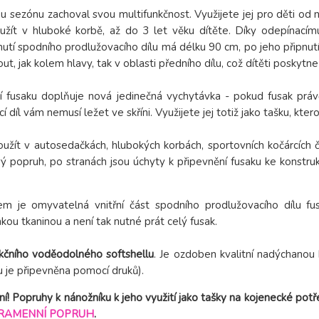
ou sezónu zachoval svou multifunkčnost. Využijete jej pro děti od
yužít v hluboké korbě, až do 3 let věku dítěte. Díky odepínací
tí spodního prodlužovacího dílu má délku 90 cm, po jeho připnutí
ut, jak kolem hlavy, tak v oblasti předního dílu, což dítěti poskytn
ití fusaku doplňuje nová jedinečná vychytávka - pokud fusak prá
 díl vám nemusí ležet ve skříni. Využijete jej totiž jako tašku, kte
žít v autosedačkách, hlubokých korbách, sportovních kočárcích či 
vý popruh, po stranách jsou úchyty k připevnění fusaku ke konstru
em je omyvatelná vnitřní část spodního prodlužovacího dílu fu
kou tkaninou a není tak nutné prát celý fusak.
kčního voděodolného softshellu
. Je ozdoben kvalitní nadýchanou 
 je připevněna pomocí druků).
í! Popruhy k nánožníku k jeho využití jako tašky na kojenecké potřeb
RAMENNÍ POPRUH
.