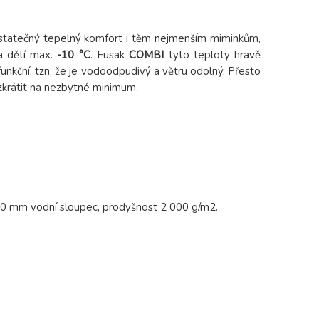
dostatečný tepelný komfort i těm nejmenším miminkům,
 a dětí max.
-10 °C
. Fusak
COMBI
tyto teploty hravě
nkční, tzn. že je vodoodpudivý a větru odolný. Přesto
zkrátit na nezbytné minimum.
0 mm vodní sloupec, prodyšnost 2 000 g/m2.