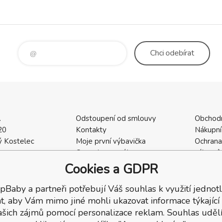
Chci
odebírat
.
Odstoupení od smlouvy
Obchod
20
Kontakty
Nákupní
 Kostelec
Moje první výbavička
Ochrana
a
Ceny dopravného
zákazní
2
Vrácení zboží / Reklamace
Cookies
Cookies a GDPR
402
Reklamace
Recenze
pBaby a partneři potřebují Váš souhlas k využití jednotl
t, aby Vám mimo jiné mohli ukazovat informace týkající
ašich zájmů pomocí personalizace reklam. Souhlas udělí