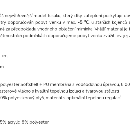
áš nejvýhřevnější model fusaku, který díky zateplení poskytuje 
iatry doporučován pobyt venku v max.
-5 °C
, u starších kojenců
ě za předpokladu vhodného oblečení miminka. Vnější materiál je fu
ětrnostních podmínkách doporučujeme pobyt venku zvážit, ev. jej 
 cm,
cm
olyester Softshell + PU membrána s voděodolnou úpravou, 8 00
terové vlákno s kvalitní tepelnou izolací a tvarovou stálostí
0% polyesterový plyš, materiál s optimální tepelnou regulací
5% acrylic, 8% polyester