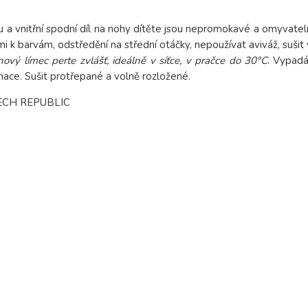
ku a vnitřní spodní díl na nohy dítěte jsou nepromokavé a omyvatel
i k barvám, odstředění na střední otáčky, nepoužívat aviváž, sušit v
nový límec perte zvlášť, ideálně v síťce, v pračce do 30°C
. Vypad
ce. Sušit protřepané a volně rozložené.
CH REPUBLIC