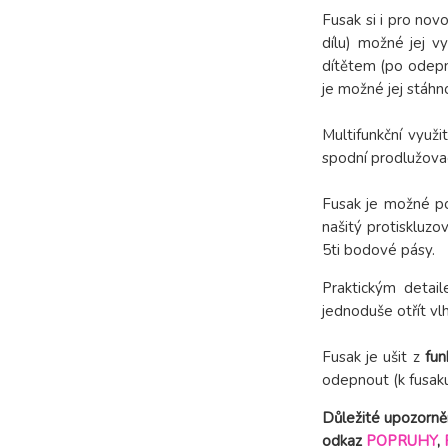
Fusak si i pro nov
dílu) možné jej v
dítětem (po odepnu
je možné jej stáhno
Multifunkční využ
spodní prodlužovací
Fusak je možné pou
našitý protiskluzo
5ti bodové pásy.
Praktickým detail
jednoduše otřít vlh
Fusak je ušit z
fun
odepnout (k fusaku
Důležité upozorněn
odkaz
POPRUHY
,