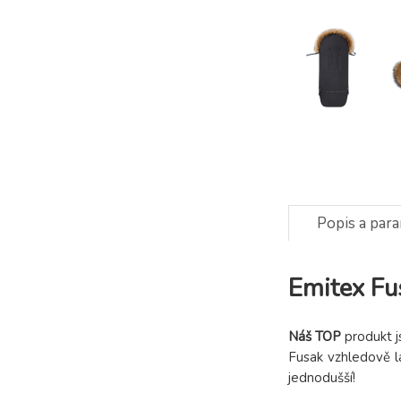
Popis a par
Emitex F
Náš TOP
produkt j
Fusak vzhledově la
jednodušší!