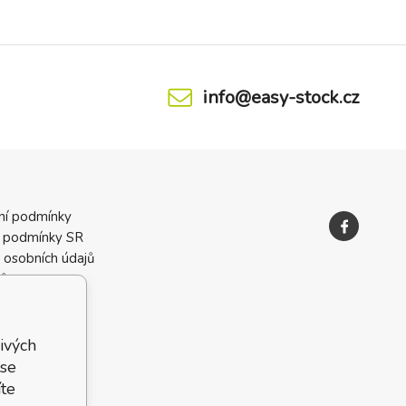
info@easy-stock.cz
ní podmínky
 podmínky SR
 osobních údajů
ků
ivých
 se
te