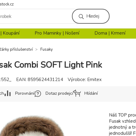
stock.cz
Hledej
 | Koupání
Pro Maminky | Nošení
Doma | Krmení
čárky příslušenství
Fusaky
sak Combi SOFT Light Pink
:552_
EAN:
8595624431214
Výrobce:
Emitex
ch
Porovnání
Dotaz prodejci
Hlídání
Náš TOP prod
Fusak vzhledo
jednotný a t
jednodušší! F