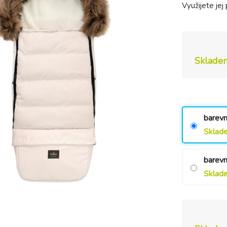
Využijete jej 
Sklade
barevn
Sklad
barevn
Sklad