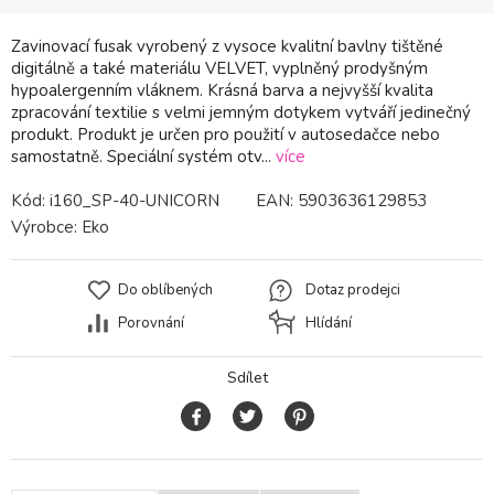
Zavinovací fusak vyrobený z vysoce kvalitní bavlny tištěné
digitálně a také materiálu VELVET, vyplněný prodyšným
hypoalergenním vláknem. Krásná barva a nejvyšší kvalita
zpracování textilie s velmi jemným dotykem vytváří jedinečný
produkt. Produkt je určen pro použití v autosedačce nebo
samostatně. Speciální systém otv...
více
Kód:
i160_SP-40-UNICORN
EAN:
5903636129853
Výrobce:
Eko
Do oblíbených
Dotaz prodejci
Porovnání
Hlídání
Sdílet