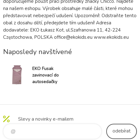
doporučujeme použít prací prostředky značky Chicco. Najdete
na našem eshopu. Výrobek obsahuje malé části, které mohou
představovat nebezpečí udušení. Upozornění!: Odstraňte tento
obal z dosahu dětí, předejdete tím udušení! Adresa
dodavatele: EKO Łukasz Kot, ul.Szafranowa 11, 42-224
Częstochowa, POLSKA office@ekokids.eu www.ekokids.eu
Naposledy navštívené
EKO Fusak
zavinovací do
autosedačky
VELVET
Unicorn
110x100 cm
Slevy a novinky e-mailem
odebírat