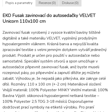
Popis a parametry
Recenze (0)
Diskuse (0)
EKO Fusak zavinovací do autosedačky VELVET
Unicorn 110x100 cm
Zavinovací fusak vyrobený z vysoce kvalitní bavlny tištěné
digitálně a také materiálu VELVET, vyplněný prodyšným
hypoalergenním vláknem. Krásná barva a nejvyšší kvalita
zpracování textilie s velmi jemným dotykem vytváří jedinečný
produkt. Produkt je určen pro použití v autosedačce nebo
samostatně. Speciální systém otvorů a spon umožňuje v
autosedačce připevnit zavinovací fusak, aniž byste museli
rozepnout pásy, po připevnění a zapnutí dítěte jej můžete
zabalit. Výhodou je, že nepadá jako přikrývka, ale zakryje celé
dítě. Rozměry: 110 x 100 cm (+-2 cm) Materiálové složení:
Vnější materiál: 100% Polyester MINKY Vnitřní materiál: 100%
Bavlna Výplň: silikonová hypoalergenní netkaná textilie –
100% Polyester 2,5 TOG 3-18 měsíců Doporučujeme
dodržovat prací symboly na etiketě výrobku. Pro praní