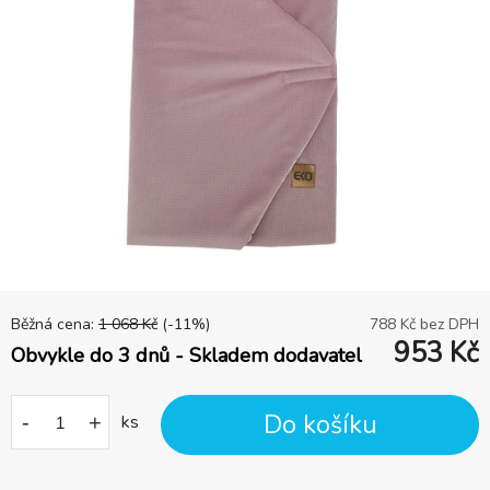
Běžná cena:
1 068
Kč
(-
11
%)
788
Kč bez DPH
953
Kč
Obvykle do 3 dnů - Skladem dodavatel
Do košíku
-
+
ks