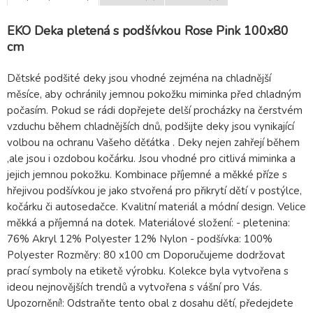
EKO Deka pletená s podšívkou Rose Pink 100x80
cm
Dětské podšité deky jsou vhodné zejména na chladnější
měsíce, aby ochránily jemnou pokožku miminka před chladným
počasím. Pokud se rádi dopřejete delší procházky na čerstvém
vzduchu během chladnějších dnů, podšijte deky jsou vynikající
volbou na ochranu Vašeho děťátka . Deky nejen zahřejí během
,ale jsou i ozdobou kočárku. Jsou vhodné pro citlivá miminka a
jejich jemnou pokožku. Kombinace příjemné a měkké příze s
hřejivou podšívkou je jako stvořená pro přikrytí dětí v postýlce,
kočárku či autosedačce. Kvalitní materiál a módní design. Velice
měkká a příjemná na dotek. Materiálové složení: - pletenina:
76% Akryl 12% Polyester 12% Nylon - podšívka: 100%
Polyester Rozměry: 80 x100 cm Doporučujeme dodržovat
prací symboly na etiketě výrobku. Kolekce byla vytvořena s
ideou nejnovějších trendů a vytvořena s vášní pro Vás.
Upozornění!: Odstraňte tento obal z dosahu dětí, předejdete