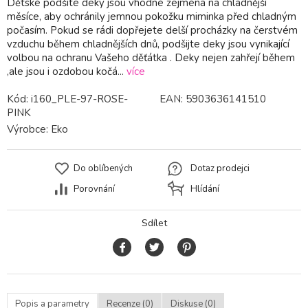
Dětské podšité deky jsou vhodné zejména na chladnější
měsíce, aby ochránily jemnou pokožku miminka před chladným
počasím. Pokud se rádi dopřejete delší procházky na čerstvém
vzduchu během chladnějších dnů, podšijte deky jsou vynikající
volbou na ochranu Vašeho děťátka . Deky nejen zahřejí během
,ale jsou i ozdobou kočá...
více
Kód:
i160_PLE-97-ROSE-
EAN:
5903636141510
PINK
Výrobce:
Eko
Do oblíbených
Dotaz prodejci
Porovnání
Hlídání
Sdílet
Popis a parametry
Recenze (0)
Diskuse (0)