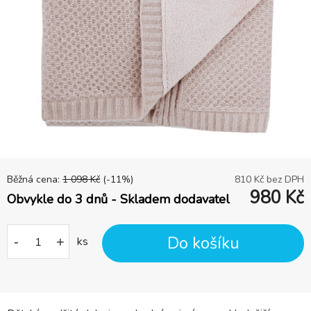
Běžná cena:
1 098
Kč
(-
11
%)
810
Kč bez DPH
980
Kč
Obvykle do 3 dnů - Skladem dodavatel
Do košíku
-
+
ks