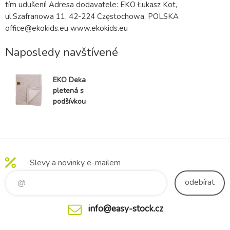
tím udušení! Adresa dodavatele: EKO Łukasz Kot,
ul.Szafranowa 11, 42-224 Częstochowa, POLSKA
office@ekokids.eu www.ekokids.eu
Naposledy navštívené
EKO Deka
pletená s
podšívkou
Rose Pink
100x80 cm
Slevy a novinky e-mailem
odebírat
info@easy-stock.cz