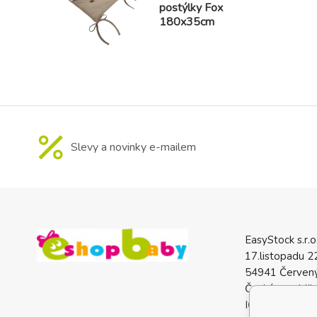
postýlky Fox
180x35cm
Slevy a novinky e-mailem
EasyStock s.r.o
17.listopadu 2
54941 Červený
Česká republik
IČO: 0772740