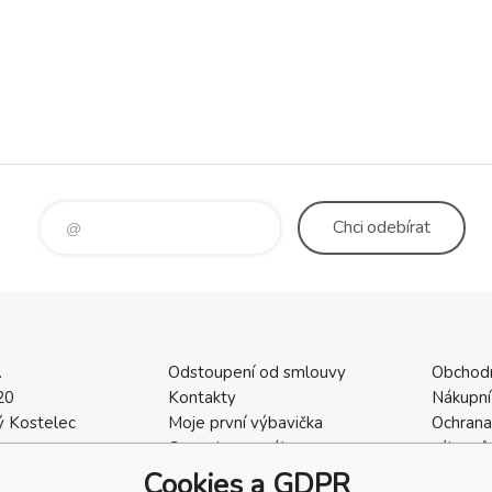
Chci
odebírat
.
Odstoupení od smlouvy
Obchod
20
Kontakty
Nákupní
 Kostelec
Moje první výbavička
Ochrana
a
Ceny dopravného
zákazní
2
Vrácení zboží / Reklamace
Cookies
Cookies a GDPR