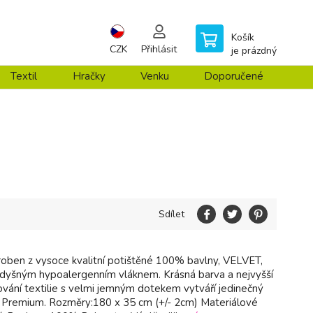
Košík
CZK
Přihlásit
je prázdný
Textil
Hračky
Venku
Doporučené
Sdílet
yroben z vysoce kvalitní potištěné 100% bavlny, VELVET,
dyšným hypoalergenním vláknem. Krásná barva a nejvyšší
cování textilie s velmi jemným dotekem vytváří jedinečný
 Premium. Rozměry:180 x 35 cm (+/- 2cm) Materiálové