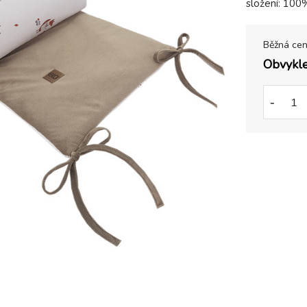
složení: 100%
Běžná ce
Obvykle
-