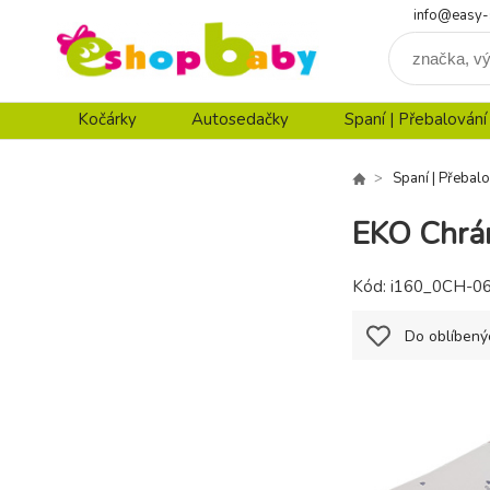
info@easy-
Kočárky
Autosedačky
Spaní | Přebalování
Spaní | Přebalo
EKO Chrán
Kód:
i160_0CH-0
Do oblíbený