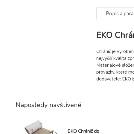
Popis a par
EKO Chrán
Chránič je vyrobe
nejvyšší kvalita z
Materiálové slože
provázky, které mo
dodavatele: EKO 
Naposledy navštívené
EKO Chránič do