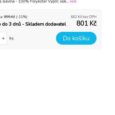
 Bavlna - 100% Polyester Výplň: silik...
více
na:
899
Kč
(-
11
%)
662
Kč bez DPH
801
Kč
 do 3 dnů - Skladem dodavatel
Do košíku
+
ks