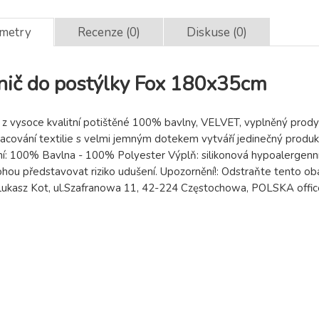
ametry
Recenze (0)
Diskuse (0)
ič do postýlky Fox 180x35cm
n z vysoce kvalitní potištěné 100% bavlny, VELVET, vyplněný pro
pracování textilie s velmi jemným dotekem vytváří jedinečný prod
ní: 100% Bavlna - 100% Polyester Výplň: silikonová hypoalergenn
hou představovat riziko udušení. Upozornění!: Odstraňte tento oba
Łukasz Kot, ul.Szafranowa 11, 42-224 Częstochowa, POLSKA offi