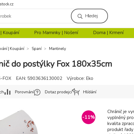
stock.cz
Hledej
 | Koupání
Pro Maminky | Nošení
Doma | Krmení
vání | Koupání
Spaní
Mantinely
ič do postýlky Fox 180x35cm
6-FOX
EAN:
5903636130002
Výrobce:
Eko
ch
Porovnání
Dotaz prodejci
Hlídání
Chránič je v
-
11
%
vyplněný pro
kvalita zpra
produkt řady