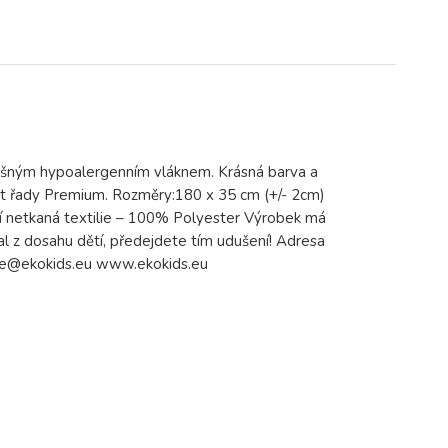
dyšným hypoalergenním vláknem. Krásná barva a
ukt řady Premium. Rozměry:180 x 35 cm (+/- 2cm)
í netkaná textilie – 100% Polyester Výrobek má
l z dosahu dětí, předejdete tím udušení! Adresa
ce@ekokids.eu www.ekokids.eu