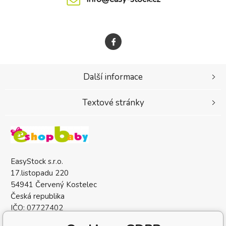
Další informace
Textové stránky
EasyStock s.r.o.
17.listopadu 220
54941 Červený Kostelec
Česká republika
IČO: 07727402
DIČ: CZ07727402