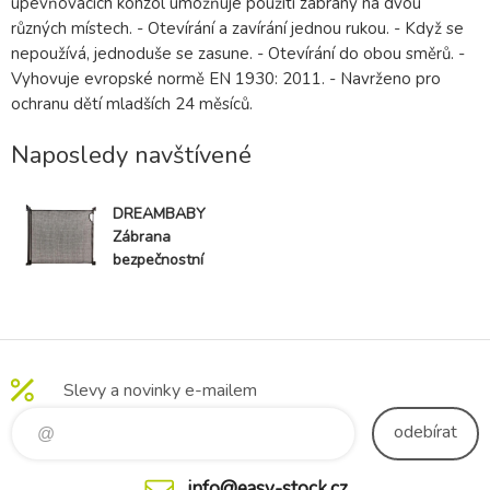
upevňovacích konzol umožňuje použití zábrany na dvou
různých místech. - Otevírání a zavírání jednou rukou. - Když se
nepoužívá, jednoduše se zasune. - Otevírání do obou směrů. -
Vyhovuje evropské normě EN 1930: 2011. - Navrženo pro
ochranu dětí mladších 24 měsíců.
Naposledy navštívené
DREAMBABY
Zábrana
bezpečnostní
zatahovací 140
cm šedá
Slevy a novinky e-mailem
odebírat
info@easy-stock.cz