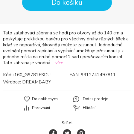
Do košíku
Tato zatahovací zábrana se hodí pro otvory až do 140 cm a
poskytuje praktickou bariéru pro všechny druhy různých šířek a
když se nepoužívá, šikovně ji můžete zasunout. Jednoduché
uvolnění pomocí zapínání a vypínání umožňuje přesunout ji z
jednoho místa na druhé pomocí 2 sad upevňovacích konzol.
Tato zábrana je vhodná ...
více
Kód:
i160_G9781FSDU
EAN:
9312742497811
Výrobce:
DREAMBABY
Do oblíbených
Dotaz prodejci
Porovnání
Hlídání
Sdílet