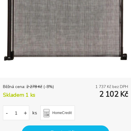
Běžná cena:
2 278
Kč
(-
8
%)
1 737
Kč bez DPH
2 102
Kč
Skladem 1
ks
-
+
ks
HomeCredit