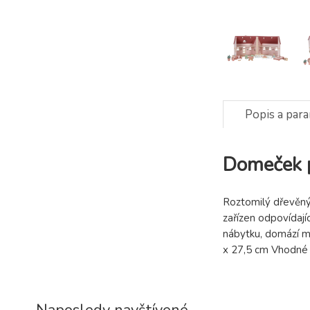
Popis a par
Domeček p
Roztomilý dřevěný 
zařízen odpovídají
nábytku, domází ma
x 27,5 cm Vhodné p