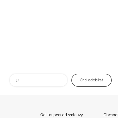
Chci
odebírat
.
Odstoupení od smlouvy
Obchod