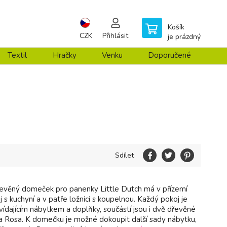
Košík
CZK
Přihlásit
je prázdný
Textil
Hračky
Venku
Doporučené
Sdílet
evěný domeček pro panenky Little Dutch má v přízemí
 s kuchyní a v patře ložnici s koupelnou. Každý pokoj je
vídajícím nábytkem a doplňky, součástí jsou i dvě dřevěné
a Rosa. K domečku je možné dokoupit další sady nábytku,