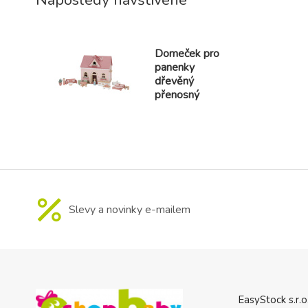
Naposledy navštívené
Domeček pro
panenky
dřevěný
přenosný
Slevy a novinky e-mailem
EasyStock s.r.o