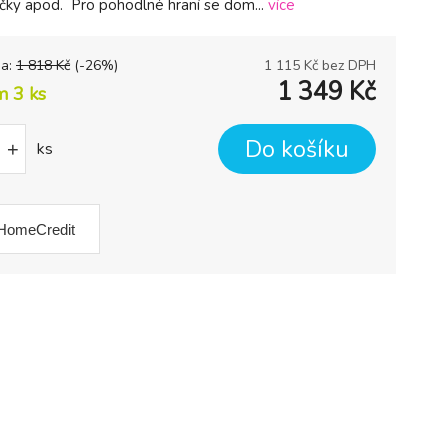
čky apod. Pro pohodlné hraní se dom...
více
na:
1 818
Kč
(-
26
%)
1 115
Kč bez DPH
1 349
Kč
m 3
ks
Do košíku
+
ks
HomeCredit