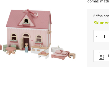
domází mazlí
Běžná ce
Sklade
-