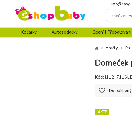
info@easy-
Kočárky
Autosedačky
Spaní | Přebalování
Hračky
Pro
Domeček p
Kód:
i112_7116L
Do oblíbený
AKCE