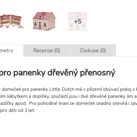
ametry
Recenze (0)
Diskuse (0)
ro panenky dřevěný přenosný
domeček pro panenky Little Dutch má v přízemí obývací pokoj s ku
cím nábytkem a doplňky, součástí jsou i dvě dřevěné panenky Jim 
zlíčky apod. Pro pohodlné hraní se domeček snadno otevírá i zaví
ro děti od 3 let.