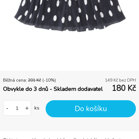
Běžná cena:
201
Kč
(-
10
%)
149
Kč bez DPH
180
Kč
Obvykle do 3 dnů - Skladem dodavatel
Do košíku
-
+
ks