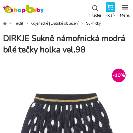
Košík
Menu
Hledej
Textil
Kojenecké | Dětské oblečení
Sukničky
DIRKJE Sukně námořnická modrá
bílé tečky holka vel.98
-
10
%