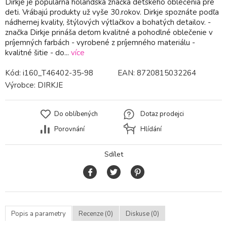
Dirkje je populárna holandská značka detského oblečenia pre
deti. Vrábajú produkty už vyše 30.rokov. Dirkje spoznáte podľa
nádhernej kvality, štýlových výtlačkov a bohatých detailov. -
značka Dirkje prináša deťom kvalitné a pohodlné oblečenie v
príjemných farbách - vyrobené z príjemného materiálu -
kvalitné šitie - do...
více
Kód:
i160_T46402-35-98
EAN:
8720815032264
Výrobce:
DIRKJE
Do oblíbených
Dotaz prodejci
Porovnání
Hlídání
Sdílet
Popis a parametry
Recenze (0)
Diskuse (0)