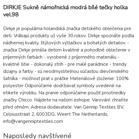
DIRKJE Sukně námořnická modrá bílé tečky holka
vel.98
Dirkje je populárna holandská značka detského oblečenia pre
deti. Vrábajú produkty už vyše 30.rokov. Dirkje spoznáte podľa
nádhernej kvality, štýlových výtlačkov a bohatých detailov. -
značka Dirkje prináša deťom kvalitné a pohodlné oblečenie v
príjemných farbách - vyrobené z príjemného materiálu -
kvalitné šitie - dokonalý strih - pre malé parádnice - trendy
dizajny a farby - sú neodmysliteľnou súčasťou dievčenského
šatníka - možnosť prať v práčke Materiálové zloženie: 100%
polyester Odporúčame dodržiavať symboly uvedené na
etikete výrobku. Na pranie odporúčame použiť prostriedky
značky Chicco. Nájdete na našom eshope. Varování: chraňte
před ohněm. Adresa dodavatele: Van Gennip Textiles BV,
Celsiusstraat 2, 6003DG, Weert The Netherlands,
info@vangenniptextiles.com
Naposledy navštívené