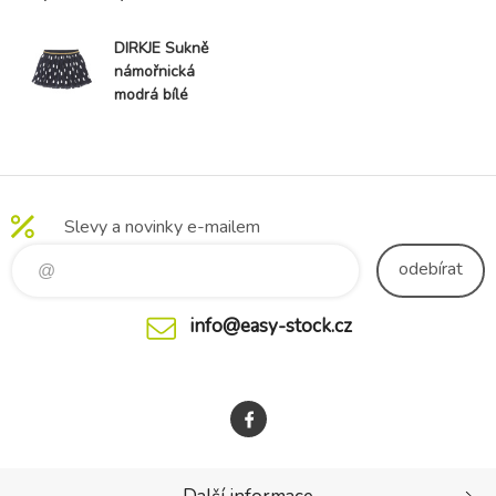
DIRKJE Sukně
námořnická
modrá bílé
tečky holka
vel.98
Slevy a novinky e-mailem
odebírat
info@easy-stock.cz