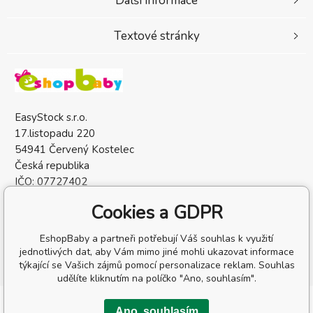
Další informace
Textové stránky
EasyStock s.r.o.
17.listopadu 220
54941 Červený Kostelec
Česká republika
IČO: 07727402
DIČ: CZ07727402
Cookies a GDPR
EshopBaby a partneři potřebují Váš souhlas k využití
jednotlivých dat, aby Vám mimo jiné mohli ukazovat informace
týkající se Vašich zájmů pomocí personalizace reklam. Souhlas
udělíte kliknutím na políčko "Ano, souhlasím".
Copyright © 2026 EasyStock s.r.o.
Ano, souhlasím