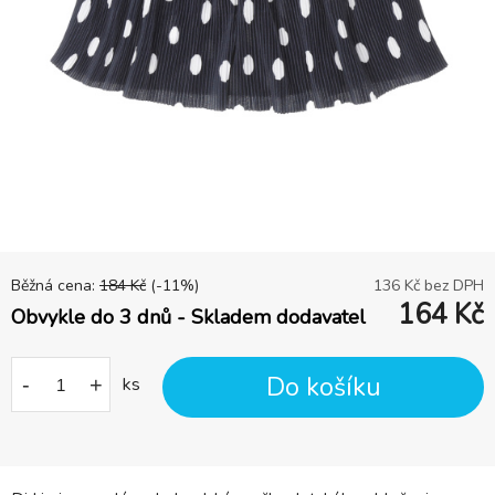
Běžná cena:
184
Kč
(-
11
%)
136
Kč bez DPH
164
Kč
Obvykle do 3 dnů - Skladem dodavatel
Do košíku
-
+
ks