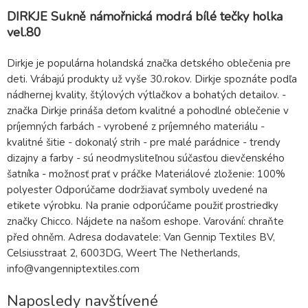
DIRKJE Sukně námořnická modrá bílé tečky holka
vel.80
Dirkje je populárna holandská značka detského oblečenia pre
deti. Vrábajú produkty už vyše 30.rokov. Dirkje spoznáte podľa
nádhernej kvality, štýlových výtlačkov a bohatých detailov. -
značka Dirkje prináša deťom kvalitné a pohodlné oblečenie v
príjemných farbách - vyrobené z príjemného materiálu -
kvalitné šitie - dokonalý strih - pre malé parádnice - trendy
dizajny a farby - sú neodmysliteľnou súčasťou dievčenského
šatníka - možnosť prať v práčke Materiálové zloženie: 100%
polyester Odporúčame dodržiavať symboly uvedené na
etikete výrobku. Na pranie odporúčame použiť prostriedky
značky Chicco. Nájdete na našom eshope. Varování: chraňte
před ohněm. Adresa dodavatele: Van Gennip Textiles BV,
Celsiusstraat 2, 6003DG, Weert The Netherlands,
info@vangenniptextiles.com
Naposledy navštívené