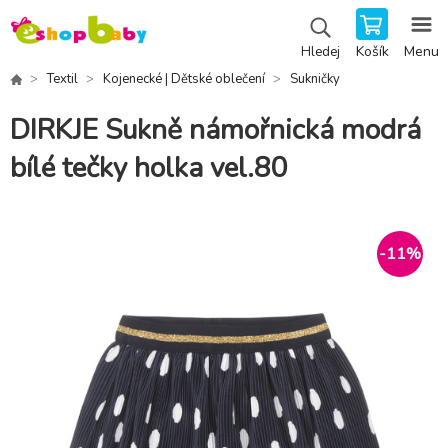
Košík
Menu
Hledej
Textil
Kojenecké | Dětské oblečení
Sukničky
DIRKJE Sukně námořnická modrá
bílé tečky holka vel.80
-
11
%