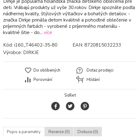
Dirkje je populárna holandská značka detského oblečenia pre
deti. Vrábajú produkty už vyše 30.rokov. Dirkje spoznáte podľa
nádhernej kvality, štýlových výtlačkov a bohatých detailov. -
značka Dirkje prináša deťom kvalitné a pohodlné oblečenie v
príjemných farbách - vyrobené z príjemného materiálu -
kvalitné šitie - do...
více
Kód:
i160_T46402-35-80
EAN:
8720815032233
Výrobce:
DIRKJE
Do oblíbených
Dotaz prodejci
Porovnání
Hlídání
Sdílet
Popis a parametry
Recenze (0)
Diskuse (0)