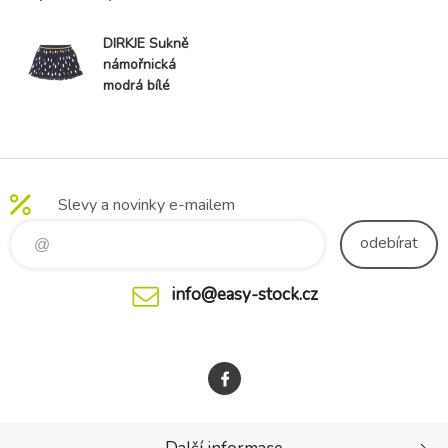
DIRKJE Sukně
námořnická
modrá bílé
tečky holka
vel.80
Slevy a novinky e-mailem
odebírat
info@easy-stock.cz