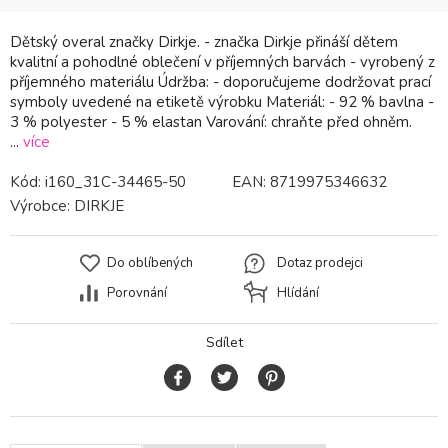
Dětský overal značky Dirkje. - značka Dirkje přináší dětem
kvalitní a pohodlné oblečení v příjemných barvách - vyrobený z
příjemného materiálu Údržba: - doporučujeme dodržovat prací
symboly uvedené na etiketě výrobku Materiál: - 92 % bavlna -
3 % polyester - 5 % elastan Varování: chraňte před ohněm.
...
více
Kód:
i160_31C-34465-50
EAN:
8719975346632
Výrobce:
DIRKJE
Do oblíbených
Dotaz prodejci
Porovnání
Hlídání
Sdílet