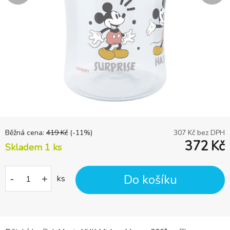
Běžná cena:
419
Kč
(-
11
%)
307
Kč bez DPH
372
Kč
Skladem 1
ks
Do košíku
-
+
ks