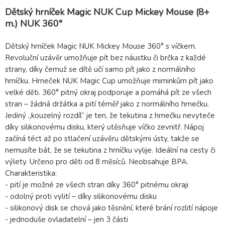
Dětský hrníček Magic NUK Cup Mickey Mouse (8+
m.) NUK 360°
Dětský hrníček Magic NUK Mickey Mouse 360° s víčkem.
Revoluční uzávěr umožňuje pít bez náustku či brčka z každé
strany, díky čemuž se dítě učí samo pít jako z normálního
hrníčku. Hrneček NUK Magic Cup umožňuje miminkům pít jako
velké děti. 360° pitný okraj podporuje a pomáhá pít ze všech
stran – žádná držátka a pití téměř jako z normálního hrnečku.
Jediný „kouzelný rozdíl“ je ten, že tekutina z hrnečku nevyteče
díky silikonovému disku, který utěsňuje víčko zevnitř. Nápoj
začíná téct až po stlačení uzávěru dětskými ústy, takže se
nemusíte bát, že se tekutina z hrníčku vylije. Ideální na cesty či
výlety. Určeno pro děti od 8 měsíců. Neobsahuje BPA.
Charakteristika:
- pití je možné ze všech stran díky 360° pitnému okraji
- odolný proti vylití – díky silikonovému disku
- silikonový disk se chová jako těsnění, které brání rozlití nápoje
- jednoduše ovladatelní – jen 3 části