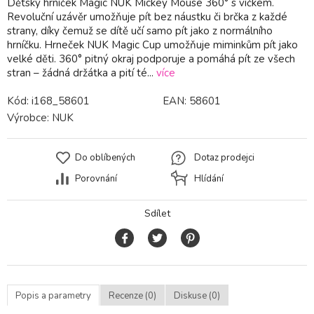
Dětský hrníček Magic NUK Mickey Mouse 360° s víčkem.
Revoluční uzávěr umožňuje pít bez náustku či brčka z každé
strany, díky čemuž se dítě učí samo pít jako z normálního
hrníčku. Hrneček NUK Magic Cup umožňuje miminkům pít jako
velké děti. 360° pitný okraj podporuje a pomáhá pít ze všech
stran – žádná držátka a pití té...
více
Kód:
i168_58601
EAN:
58601
Výrobce:
NUK
Do oblíbených
Dotaz prodejci
Porovnání
Hlídání
Sdílet
Popis a parametry
Recenze (0)
Diskuse (0)