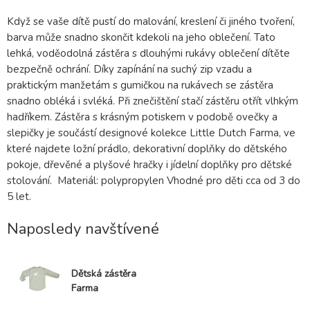
Když se vaše dítě pustí do malování, kreslení či jiného tvoření,
barva může snadno skončit kdekoli na jeho oblečení. Tato
lehká, voděodolná zástěra s dlouhými rukávy oblečení dítěte
bezpečně ochrání. Díky zapínání na suchý zip vzadu a
praktickým manžetám s gumičkou na rukávech se zástěra
snadno obléká i svléká. Při znečištění stačí zástěru otřít vlhkým
hadříkem. Zástěra s krásným potiskem v podobě ovečky a
slepičky je součástí designové kolekce Little Dutch Farma, ve
které najdete ložní prádlo, dekorativní doplňky do dětského
pokoje, dřevěné a plyšové hračky i jídelní doplňky pro dětské
stolování. Materiál: polypropylen Vhodné pro děti cca od 3 do
5 let.
Naposledy navštívené
Dětská zástěra
Farma