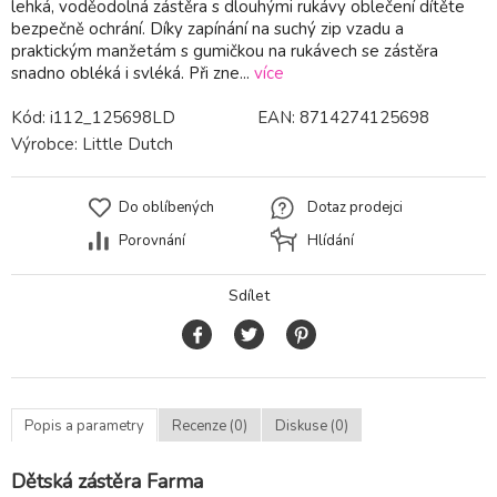
lehká, voděodolná zástěra s dlouhými rukávy oblečení dítěte
bezpečně ochrání. Díky zapínání na suchý zip vzadu a
praktickým manžetám s gumičkou na rukávech se zástěra
snadno obléká i svléká. Při zne...
více
Kód:
i112_125698LD
EAN:
8714274125698
Výrobce:
Little Dutch
Do oblíbených
Dotaz prodejci
Porovnání
Hlídání
Sdílet
Popis a parametry
Recenze (0)
Diskuse (0)
Dětská zástěra Farma