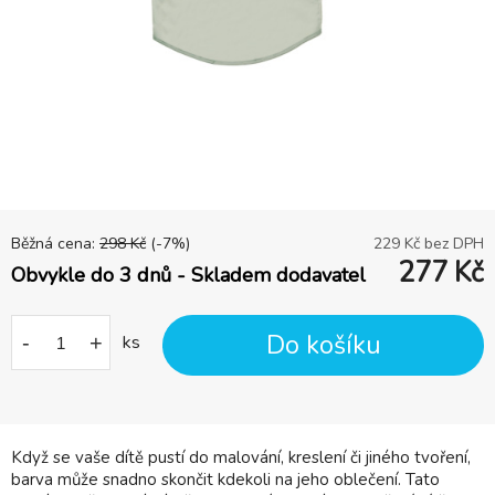
Běžná cena:
298
Kč
(-
7
%)
229
Kč bez DPH
277
Kč
Obvykle do 3 dnů - Skladem dodavatel
Do košíku
-
+
ks
Když se vaše dítě pustí do malování, kreslení či jiného tvoření,
barva může snadno skončit kdekoli na jeho oblečení. Tato