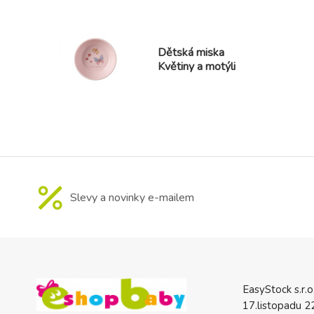
Dětská miska
Květiny a motýli
Slevy a novinky e-mailem
EasyStock s.r.o
17.listopadu 2