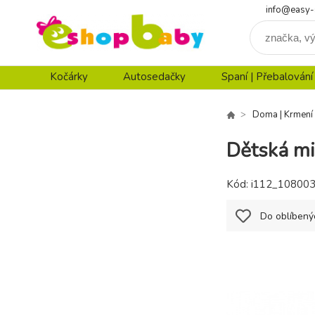
info@easy-
Kočárky
Autosedačky
Spaní | Přebalování
Doma | Krmení
Dětská mi
Kód:
i112_10800
Do oblíbený