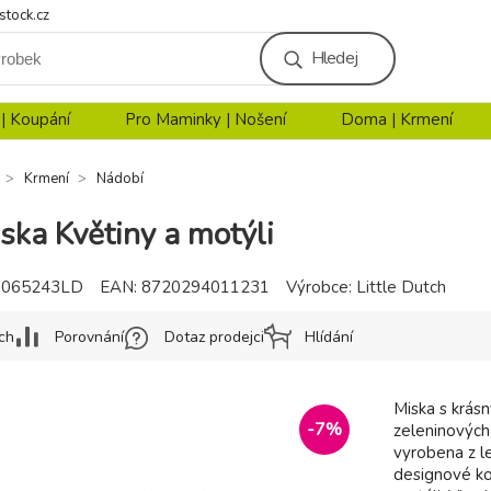
stock.cz
Hledej
 | Koupání
Pro Maminky | Nošení
Doma | Krmení
Krmení
Nádobí
ska Květiny a motýli
3065243LD
EAN:
8720294011231
Výrobce:
Little Dutch
ch
Porovnání
Dotaz prodejci
Hlídání
Miska s krás
-
7
%
zeleninových 
vyrobena z l
designové ko