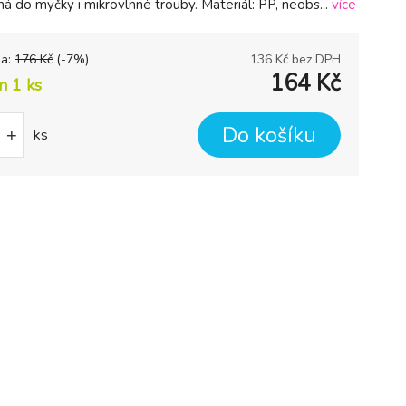
á do myčky i mikrovlnné trouby. Materiál: PP, neobs...
více
na:
176
Kč
(-
7
%)
136
Kč bez DPH
164
Kč
m 1
ks
Do košíku
+
ks