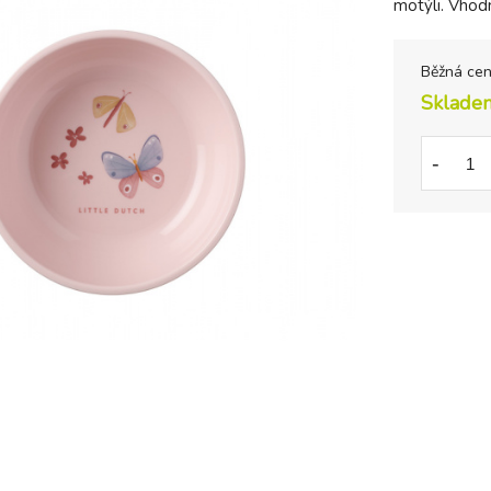
motýli. Vhodn
Běžná ce
Sklade
-