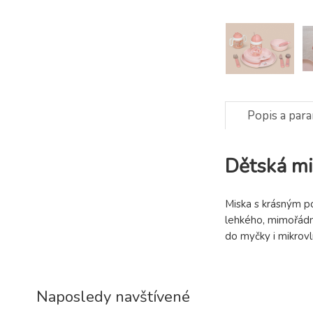
Popis a par
Dětská mi
Miska s krásným po
lehkého, mimořádně
do myčky i mikrov
Naposledy navštívené