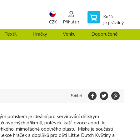
Košík
CZK
Přihlásit
je prázdný
Textil
Hračky
Venku
Doporučené
Sdílet
ným potiskem je ideální pro servírování dětským
či ovocných příkrmů, polévek, kaší, ovoce apod. Je
ehkého, mimořádně odolného plastu. Miska je součástí
lekce hraček a doplňků pro děti Little Dutch Květiny a