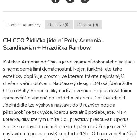
Popis a parametry
Recenze (0)
Diskuse (0)
CHICCO Židlička jídelní Polly Armonia -
Scandinavian + Hrazdička Rainbow
Kolekce Armonia od Chicca je ve znamení dokonalého souladu
s nejmodernějšími domácnostmi. Nejen funkčně, ale také
esteticky doplňuje prostor, ve kterém trávíte nejkrásnější
chvíle s vaším dítětem. Nadčasový design Dětská jídelní židle
Chicco Polly Armonia díky nadčasovému designu a kvalitnímu
zpracování je vhodná do každého interiéru. Nastavitelnost
Jídelní židle lze výškově nastavit do 9 různých pozic a
přizpůsobí se tak výšce, kterou aktuálně potřebujete. Má 4
kolečka, díky kterým umíte židli prakticky přesouvat. Opěrka
zad lze nastavit do úplného lehu. Opěrka nožiček je rovněž
nastavitelná pro naprostý komfort dítěte. Od narození Součástí