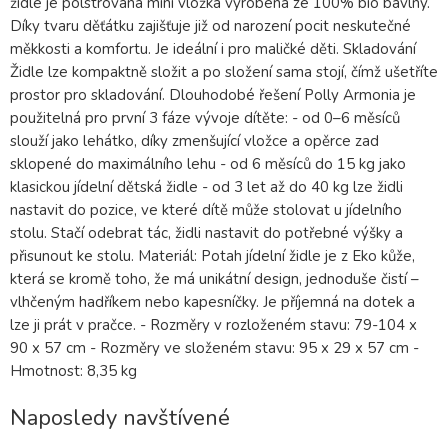
židle je polstrovaná mini vložka vyrobená ze 100% bio bavlny.
Díky tvaru děťátku zajišťuje již od narození pocit neskutečné
měkkosti a komfortu. Je ideální i pro maličké děti. Skladování
Židle lze kompaktně složit a po složení sama stojí, čímž ušetříte
prostor pro skladování. Dlouhodobé řešení Polly Armonia je
použitelná pro první 3 fáze vývoje dítěte: - od 0–6 měsíců
slouží jako lehátko, díky zmenšující vložce a opěrce zad
sklopené do maximálního lehu - od 6 měsíců do 15 kg jako
klasickou jídelní dětská židle - od 3 let až do 40 kg lze židli
nastavit do pozice, ve které dítě může stolovat u jídelního
stolu. Stačí odebrat tác, židli nastavit do potřebné výšky a
přisunout ke stolu. Materiál: Potah jídelní židle je z Eko kůže,
která se kromě toho, že má unikátní design, jednoduše čistí –
vlhčeným hadříkem nebo kapesníčky. Je příjemná na dotek a
lze ji prát v pračce. - Rozměry v rozloženém stavu: 79-104 x
90 x 57 cm - Rozměry ve složeném stavu: 95 x 29 x 57 cm -
Hmotnost: 8,35 kg
Naposledy navštívené