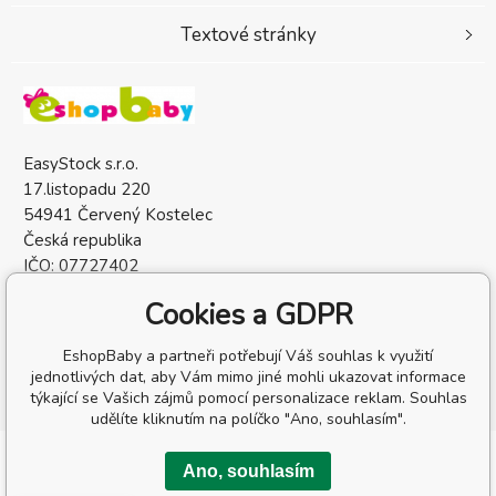
Textové stránky
EasyStock s.r.o.
17.listopadu 220
54941 Červený Kostelec
Česká republika
IČO: 07727402
DIČ: CZ07727402
Cookies a GDPR
EshopBaby a partneři potřebují Váš souhlas k využití
jednotlivých dat, aby Vám mimo jiné mohli ukazovat informace
týkající se Vašich zájmů pomocí personalizace reklam. Souhlas
udělíte kliknutím na políčko "Ano, souhlasím".
Copyright © 2026 EasyStock s.r.o.
Ano, souhlasím
Všechna práva vyhrazena.