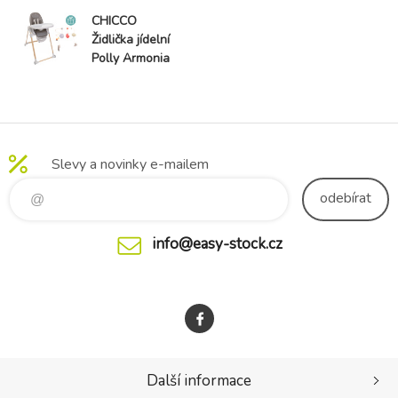
CHICCO
Židlička jídelní
Polly Armonia
- Scandinavian
+ Hrazdička
Rainbow
Slevy a novinky e-mailem
odebírat
info@easy-stock.cz
Další informace