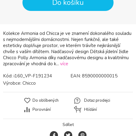
Do košíku
Kolekce Armonia od Chicca je ve znamení dokonalého souladu
s nejmodernějšími domácnostmi. Nejen funkčně, ale také
esteticky doplňuje prostor, ve kterém trávíte nejkrásnější
chvíle s vaším dítětem. Nadčasový design Dětská jídelní židle
Chicco Polly Armonia díky nadčasovému designu a kvalitnímu
zpracování je vhodná do k...
více
Kód:
i160_VP-F191234
EAN:
8590000000015
Výrobce:
Chicco
Do oblíbených
Dotaz prodejci
Porovnání
Hlídání
Sdílet